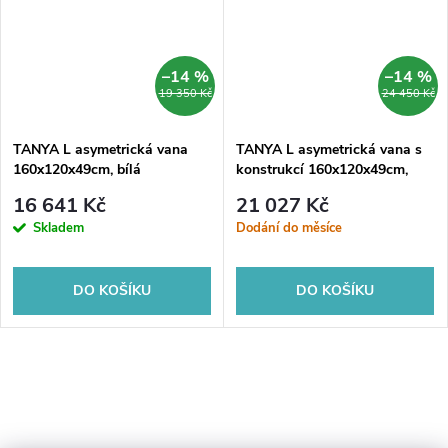
–14 %
–14 %
19 350 Kč
24 450 Kč
TANYA L asymetrická vana
TANYA L asymetrická vana s
160x120x49cm, bílá
konstrukcí 160x120x49cm,
bílá
16 641 Kč
21 027 Kč
Skladem
Dodání do měsíce
DO KOŠÍKU
DO KOŠÍKU