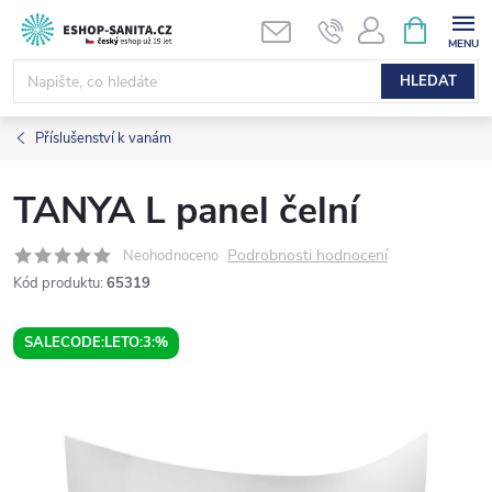
Přejít
NÁKUPNÍ
KOŠÍK
na
obsah
HLEDAT
Příslušenství k vanám
TANYA L panel čelní
Podrobnosti hodnocení
Neohodnoceno
Kód produktu:
65319
SALECODE:LETO:3:%