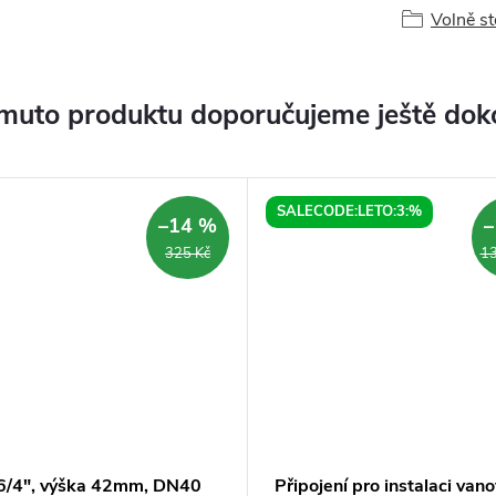
Volně st
muto produktu doporučujeme ještě dok
SALECODE:LETO:3:%
–14 %
–
325 Kč
13
 6/4", výška 42mm, DN40
Připojení pro instalaci van