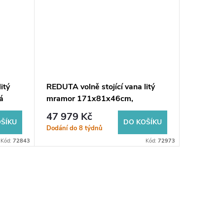
itý
REDUTA volně stojící vana litý
REDUTA v
á
mramor 171x81x46cm,
mramor
černá/bílá
černá/bí
47 979 Kč
43 85
ŠÍKU
DO KOŠÍKU
Dodání do 8 týdnů
Dodání d
Kód:
72843
Kód:
72973