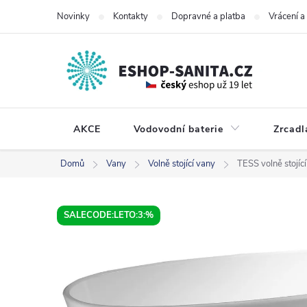
Přejít
Novinky
Kontakty
Dopravné a platba
Vrácení 
na
obsah
AKCE
Vodovodní baterie
Zrcadl
Domů
Vany
Volně stojící vany
TESS volně stojíc
SALECODE:LETO:3:%