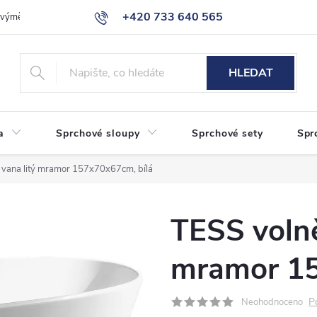
+420 733 640 565
a výměna zboží
Reklamace
Obchodní podmínky
Podmínky ochr
info@eshop-sanita.cz
HLEDAT
a
Sprchové sloupy
Sprchové sety
Spr
í vana litý mramor 157x70x67cm, bílá
TESS volně 
mramor 15
P
Neohodnoceno