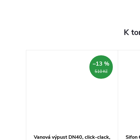
K to
–14 %
–13 %
49 960 Kč
510 Kč
e s
Vanová výpust DN40, click-clack,
Sifon