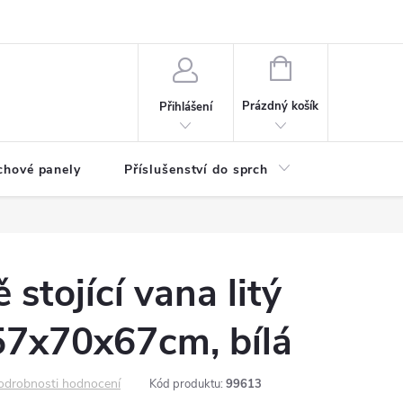
any osobních údajů
NÁKUPNÍ
KOŠÍK
Prázdný košík
Přihlášení
chové panely
Příslušenství do sprch
Umyvadla
stojící vana litý
7x70x67cm, bílá
odrobnosti hodnocení
Kód produktu:
99613