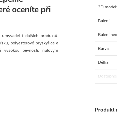
eré oceníte při
3D model
Balení
:
Balení ne
 umyvadel i dalších produktů.
sku, polyesterové pryskyřice a
Barva
:
í vysokou pevností, nulovým
Délka
:
Dostupno
Produkt n