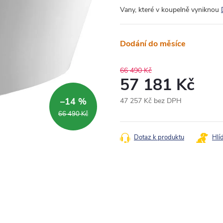
Vany, které v koupelně vyniknou
Dodání do měsíce
66 490 Kč
57 181 Kč
–14 %
47 257 Kč bez DPH
Měrná
66 490 Kč
cena:
Dotaz k produktu
Hlí