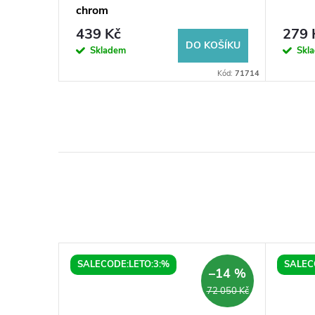
erná
chrom
439 Kč
279 
KOŠÍKU
DO KOŠÍKU
Skladem
Skl
Kód:
UT021BG
Kód:
71714
SALECODE:LETO:3:%
SALEC
–14 %
–14 %
51 990 Kč
72 050 Kč