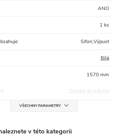
:
ANO
1 ks
obsahuje
:
Sifon;Výpust
Bílá
1570 mm
st
:
Dodání do měsíce
VŠECHNY PARAMETRY
aleznete v této kategorii