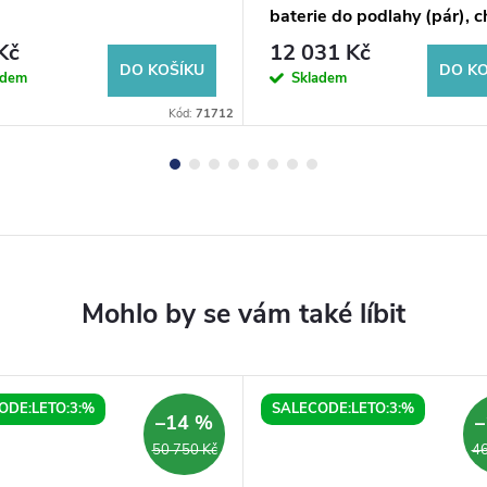
baterie do podlahy (pár), 
Kč
12 031 Kč
DO KOŠÍKU
DO KO
adem
Skladem
Kód:
71712
ODE:LETO:3:%
SALECODE:LETO:3:%
–14 %
–
50 750 Kč
46