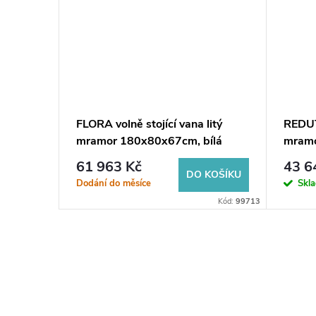
FLORA volně stojící vana litý
REDUTA
mramor 180x80x67cm, bílá
mramo
61 963 Kč
43 6
KOŠÍKU
DO KOŠÍKU
Dodání do měsíce
Skl
Kód:
69611
Kód:
99713