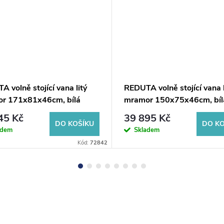
 volně stojící vana litý
REDUTA volně stojící vana l
r 171x81x46cm, bílá
mramor 150x75x46cm, bíl
45 Kč
39 895 Kč
DO KOŠÍKU
DO KO
adem
Skladem
Kód:
72842