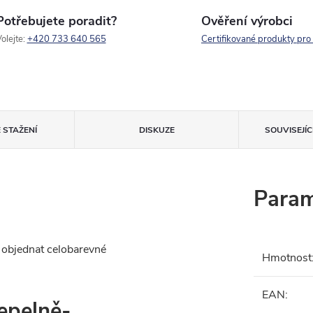
Potřebujete poradit?
Ověření výrobci
olejte:
+420 733 640 565
Certifikované produkty pro
 STAŽENÍ
DISKUZE
SOUVISEJÍ
Param
e objednat celobarevné
Hmotnost
EAN
:
tepelně-