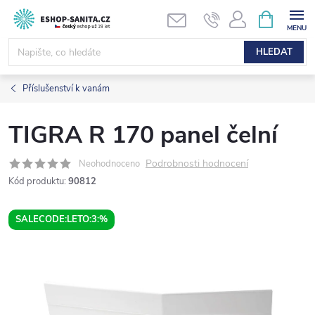
Přejít
NÁKUPNÍ
KOŠÍK
na
obsah
HLEDAT
Příslušenství k vanám
TIGRA R 170 panel čelní
Podrobnosti hodnocení
Neohodnoceno
Kód produktu:
90812
SALECODE:LETO:3:%