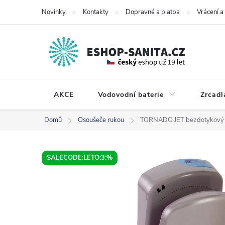
Přejít
Novinky
Kontakty
Dopravné a platba
Vrácení 
na
obsah
AKCE
Vodovodní baterie
Zrcadl
Domů
Osoušeče rukou
TORNADO JET bezdotykový t
SALECODE:LETO:3:%