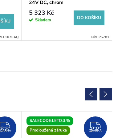
24V DC, chrom
24V DC,
5 323 Kč
7 473
světla
DO KOŠÍKU
Skladem
Sklad
ŠÍKU
MLE1070AQ
Kód:
PS781
SALECODE:LETO:3:%
SALECOD
ZDARMA
ZDARMA
Prodloužená záruka
ZDARMA
ZDARMA