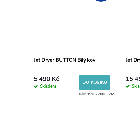
rný ABS
Jet Dryer BUTTON Bílý kov
Jet Dr
5 490 Kč
15 4
KOŠÍKU
DO KOŠÍKU
Skladem
Skl
96220000842
Kód:
8596220009265