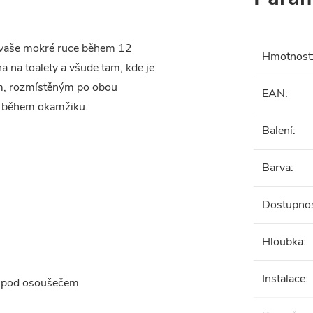
 vaše mokré ruce během 12
Hmotnost
 na toalety a všude tam, kde je
ám, rozmístěným po obou
EAN
:
m během okamžiku.
Balení
:
Barva
:
Dostupno
Hloubka
:
Instalace
:
u pod osoušečem