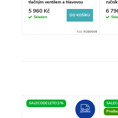
erie s
tlačným ventilem a hlavovou
ruční
sprchou, rozteč 150 mm
120 W
5 960 Kč
6 79
KOŠÍKU
DO KOŠÍKU
Skladem
Skl
72203R72-00
Kód:
RUB9008
SALECODE:LETO:3:%
SALEC
ZDARMA
ZDARMA
Prodlo
ZDARMA
ZDARMA