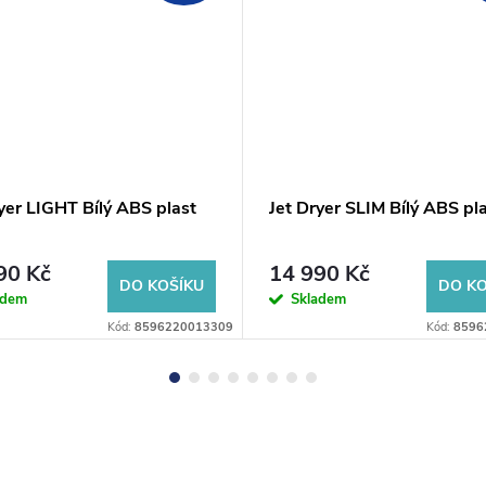
yer LIGHT Bílý ABS plast
Jet Dryer SLIM Bílý ABS pl
90 Kč
14 990 Kč
DO KOŠÍKU
DO KO
adem
Skladem
Kód:
8596220013309
Kód:
8596