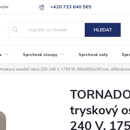
+420 733 640 565
a výměna zboží
Reklamace
Obchodní podmínky
Podmínky ochr
info@eshop-sanita.cz
HLEDAT
a
Sprchové sloupy
Sprchové sety
Spr
ryskový osoušeč rukou 220-240 V, 1750 W, 300x650x230 mm, stříbrná ma
TORNADO 
tryskový o
240 V, 17