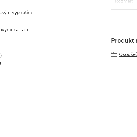
Rozměr
:
tickým vypnutím
ovými kartáči
Produkt n
Osoušeč
)
B