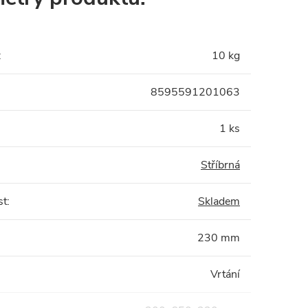
:
10 kg
8595591201063
1 ks
Stříbrná
st
:
Skladem
230 mm
Vrtání