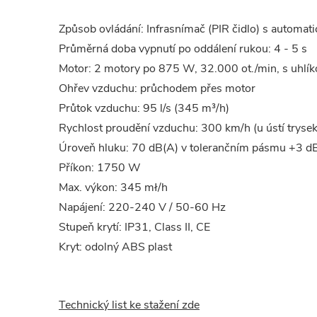
Způsob ovládání: Infrasnímač (PIR čidlo) s automa
Průměrná doba vypnutí po oddálení rukou: 4 - 5 s
Motor: 2 motory po 875 W, 32.000 ot./min, s uhlík
Ohřev vzduchu: průchodem přes motor
Průtok vzduchu: 95 l/s (345 m³/h)
Rychlost proudění vzduchu: 300 km/h (u ústí trysek
Úroveň hluku: 70 dB(A) v tolerančním pásmu +3 d
Příkon: 1750 W
Max. výkon: 345 mł/h
Napájení: 220-240 V / 50-60 Hz
Stupeň krytí: IP31, Class II, CE
Kryt: odolný ABS plast
Technický list ke stažení zde