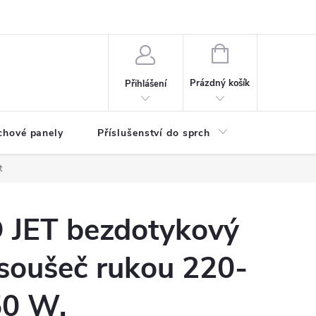
any osobních údajů
NÁKUPNÍ
KOŠÍK
Prázdný košík
Přihlášení
chové panely
Příslušenství do sprch
Umyvadla
t
JET bezdotykový
soušeč rukou 220-
50 W,