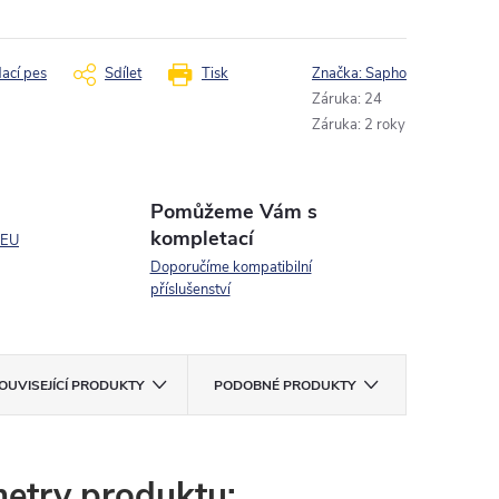
dací pes
Sdílet
Tisk
Značka:
Sapho
Záruka
:
24
Záruka
:
2 roky
Pomůžeme Vám s
kompletací
 EU
Doporučíme kompatibilní
příslušenství
OUVISEJÍCÍ PRODUKTY
PODOBNÉ PRODUKTY
etry produktu: