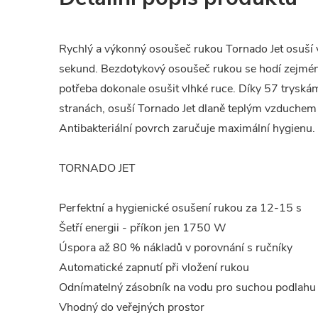
Rychlý a výkonný osoušeč rukou Tornado Jet osuší
sekund. Bezdotykový osoušeč rukou se hodí zejména
potřeba dokonale osušit vlhké ruce. Díky 57 trysk
stranách, osuší Tornado Jet dlaně teplým vzduche
Antibakteriální povrch zaručuje maximální hygienu.
TORNADO JET
Perfektní a hygienické osušení rukou za 12-15 s
Šetří energii - příkon jen 1750 W
Úspora až 80 % nákladů v porovnání s ručníky
Automatické zapnutí při vložení rukou
Odnímatelný zásobník na vodu pro suchou podlah
Vhodný do veřejných prostor