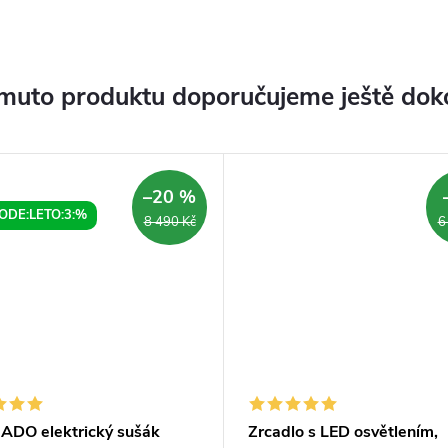
muto produktu doporučujeme ještě dok
–20 %
ODE:LETO:3:%
8 490 Kč
6
ADO elektrický sušák
Zrcadlo s LED osvětlením,