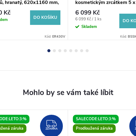
ků, hranatý, 620x1160 mm,
kosmetickým zrcátkem 5 x
, nerez lesk
zoom, 700 x 1000 mm,
0 Kč
6 099 Kč
nastavitelná teplota barvy 
DO KOŠÍKU
Měrná
6 099 Kč / 1 ks
adem
DO KO
cena:
Skladem
Kód:
ER430V
Kód:
BSS
ODE:LETO:3:%
SALECODE:LETO:3:%
ZDARMA
užená záruka
Prodloužená záruka
ZDARMA