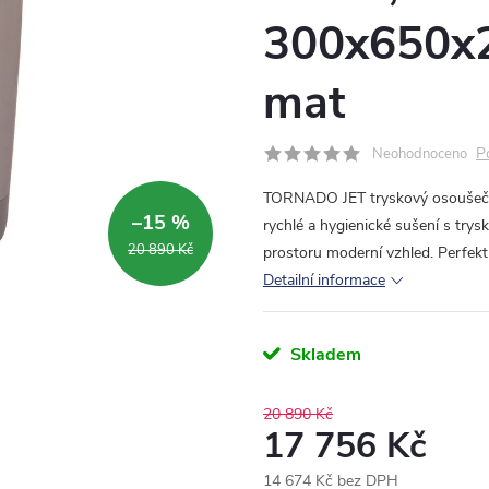
300x650x2
mat
P
Neohodnoceno
TORNADO JET tryskový osoušeč ru
–15 %
rychlé a hygienické sušení s try
20 890 Kč
prostoru moderní vzhled. Perfekt
Detailní informace
Skladem
20 890 Kč
17 756 Kč
14 674 Kč bez DPH