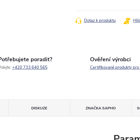
Měrná
cena:
Dotaz k produktu
Hlí
Potřebujete poradit?
Ověření výrobci
olejte:
+420 733 640 565
Certifikované produkty pro
DISKUZE
ZNAČKA
SAPHO
S
Param