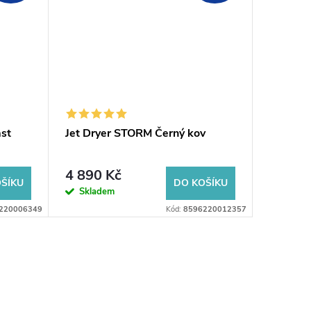
ast
Jet Dryer STORM Černý kov
Jet Dry
nerez
4 890 Kč
4 490
ŠÍKU
DO KOŠÍKU
Skladem
Sklad
220006349
Kód:
8596220012357