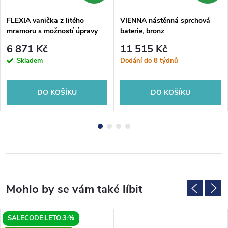
FLEXIA vanička z litého
VIENNA nástěnná sprchová
mramoru s možností úpravy
baterie, bronz
rozměru, 90x80cm
6 871 Kč
11 515 Kč
Skladem
Dodání do 8 týdnů
DO KOŠÍKU
DO KOŠÍKU
SALECODE:LETO:3:%