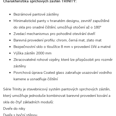
Charakteristika sprchových zástěn TRINITY:
Bezrámové pantové zástěny
Minimalistické panty v hranatém designu, zevnitř zapuštěné
do skla pro snadné čištění, umožňuji otočení až o 180°
Zvedací mechanismus pro pohodlné otevírání dveří
Barevná provedení profilu: chrom, černá mat, zlato mat
Bezpečnostní sklo o tloušťce 8 mm v provedení čiřé a matné
Výška zástěn 2000 mm
Zkracovatelné rohové vzpěry, které lze přizpůsobit pro rozměr
zástěny
Povrchová úprava Coated glass zabraňuje usazování vodního
kamene a usnadňuje čištění
Série Trinity je stavebnicový systém pantových sprchových zástěn,
který umožňuje jednoduše kombinovat barevné provedení kování a
skla do čtyř základních modulů:
Dveře do niky
Dveře s boční stěnou