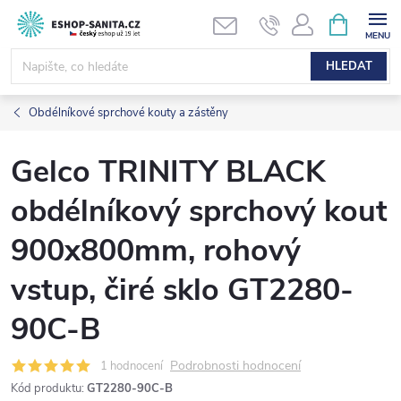
Přejít
NÁKUPNÍ
KOŠÍK
na
obsah
HLEDAT
Obdélníkové sprchové kouty a zástěny
Gelco TRINITY BLACK
obdélníkový sprchový kout
900x800mm, rohový
vstup, čiré sklo GT2280-
90C-B
Podrobnosti hodnocení
1 hodnocení
Kód produktu:
GT2280-90C-B