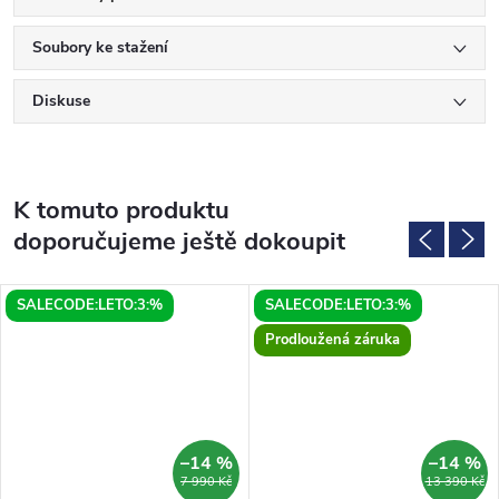
Soubory ke stažení
Diskuse
K tomuto produktu
doporučujeme ještě dokoupit
SALECODE:LETO:3:%
SALECODE:LETO:3:%
Prodloužená záruka
–14 %
–14 %
7 990 Kč
13 390 Kč