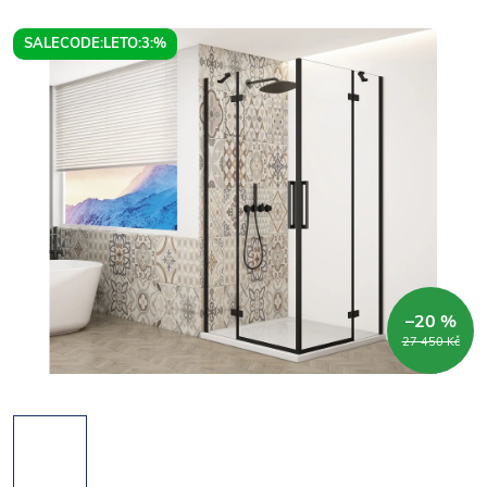
SALECODE:LETO:3:%
–20 %
27 450 Kč