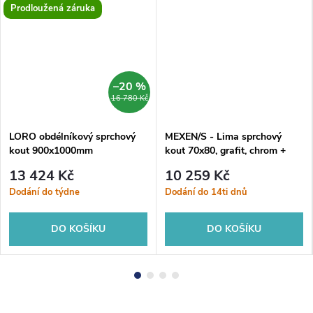
Prodloužená záruka
–20 %
16 780 Kč
LORO obdélníkový sprchový
MEXEN/S - Lima sprchový
kout 900x1000mm
kout 70x80, grafit, chrom +
bílá vanička se sifonem 856-
13 424 Kč
10 259 Kč
070-080-01-40-4010
Dodání do týdne
Dodání do 14ti dnů
DO KOŠÍKU
DO KOŠÍKU