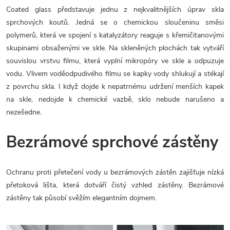
Coated glass představuje jednu z nejkvalitnějších úprav skla
sprchových koutů. Jedná se o chemickou sloučeninu směsi
polymerů, která ve spojení s katalyzátory reaguje s křemičitanovými
skupinami obsaženými ve skle. Na skleněných plochách tak vytváří
souvislou vrstvu filmu, která vyplní mikropóry ve skle a odpuzuje
vodu. Vlivem voděodpudivého filmu se kapky vody shlukují a stékají
z povrchu skla. I když dojde k nepatrnému udržení menších kapek
na skle, nedojde k chemické vazbě, sklo nebude narušeno a
nezešedne.
Bezrámové sprchové zástěny
Ochranu proti přetečení vody u bezrámových zástěn zajišťuje nízká
přetoková lišta, která dotváří čistý vzhled zástěny. Bezrámové
zástěny tak působí svěžím elegantním dojmem.