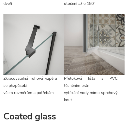
dveří
otočení až o 180°
Zkracovatelná rohová vzpěra
Přetoková lišta s PVC
se přizpůsobí
těsněním brání
všem rozměrům a potřebám
vytékání vody mimo sprchový
kout
Coated glass