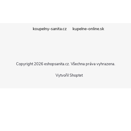
Z
koupelny-sanita.cz
kupelne-online.sk
á
p
Copyright 2026
eshopsanita.cz
. Všechna práva vyhrazena.
a
Vytvořil Shoptet
t
í