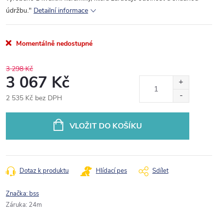
údržbu."
Detailní informace
Momentálně nedostupné
3 298 Kč
3 067 Kč
2 535 Kč bez DPH
Měrná
cena:
VLOŽIT DO KOŠÍKU
Dotaz k produktu
Hlídací pes
Sdílet
Značka:
bss
Záruka
:
24m