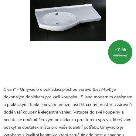
–7 %
3 298 Kč
Clean" - Umyvadlo s odkládací plochou vpravo (bss7464) je
dokonalým doplňkem pro vaši koupelnu. S jeho moderním designem
a praktickými funkcemi vám umožní ušetřit cenný prostor a zároveň
dodá vaší koupelně elegantní vzhled. Vstupte do své koupelny a
nechte se omámit širokým odkládacím prostorem vpravo, který vám
poskytne dostatek místa pro vaše toaletní potřeby. Umyvadlo je
vyrobeno z kvalitní keramiky, která zaručuje odolnost a snadnou