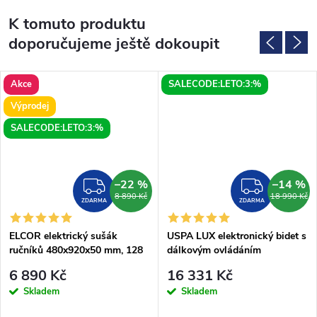
K tomuto produktu
doporučujeme ještě dokoupit
Akce
SALECODE:LETO:3:%
Výprodej
SALECODE:LETO:3:%
–22 %
–14 %
ZDARMA
ZDAR
8 890 Kč
18 990 Kč
ZDARMA
ZDARMA
ELCOR elektrický sušák
USPA LUX elektronický bidet s
ručníků 480x920x50 mm, 128
dálkovým ovládáním
W, černá mat
6 890 Kč
16 331 Kč
Skladem
Skladem