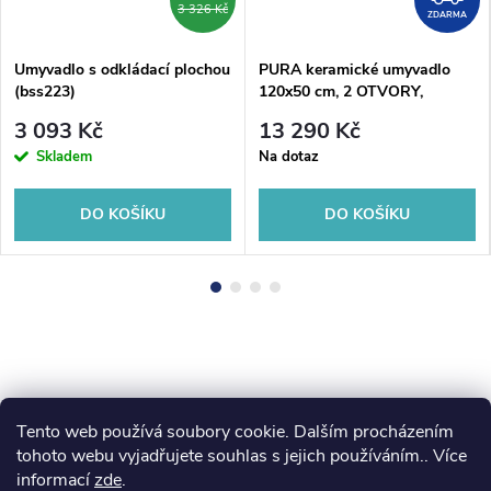
3 326 Kč
ZDARMA
Umyvadlo s odkládací plochou
PURA keramické umyvadlo
(bss223)
120x50 cm, 2 OTVORY,
ExtraGlaze
3 093 Kč
13 290 Kč
Skladem
Na dotaz
DO KOŠÍKU
DO KOŠÍKU
Tento web používá soubory cookie. Dalším procházením
Z
koupelny-sanita.cz
kupelne-online.sk
tohoto webu vyjadřujete souhlas s jejich používáním.. Více
informací
zde
.