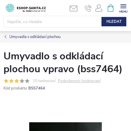
Přejít
NÁKUPNÍ
KOŠÍK
na
obsah
HLEDAT
Umyvadla s odkládací plochou
Umyvadlo s odkládací
plochou vpravo (bss7464)
Podrobnosti hodnocení
10 hodnocení
Kód produktu:
BSS7464