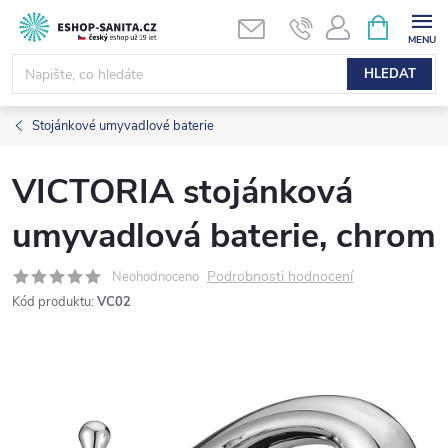
Přejít
NÁKUPNÍ
KOŠÍK
na
obsah
HLEDAT
Stojánkové umyvadlové baterie
VICTORIA stojánková
umyvadlová baterie, chrom
Podrobnosti hodnocení
Neohodnoceno
Kód produktu:
VC02