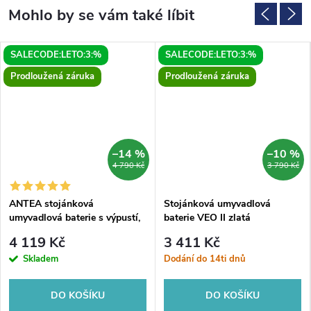
SALECODE:LETO:3:%
SALECODE:LETO:3:%
Prodloužená záruka
Prodloužená záruka
–14 %
–10 %
4 790 Kč
3 790 Kč
ANTEA stojánková
Stojánková umyvadlová
umyvadlová baterie s výpustí,
baterie VEO II zlatá
chrom
4 119 Kč
3 411 Kč
Skladem
Dodání do 14ti dnů
DO KOŠÍKU
DO KOŠÍKU