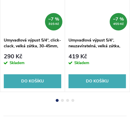
–7 %
–7 %
315 Kč
455 Kč
Umyvadlová výpust 5/4“, click-
Umyvadlová výpust 5/4“,
clack, velká zátka, 30-45mm,
neuzavíratelná, velká zátka,
chrom
10-50mm, chrom
290 Kč
419 Kč
Skladem
Skladem
DO KOŠÍKU
DO KOŠÍKU