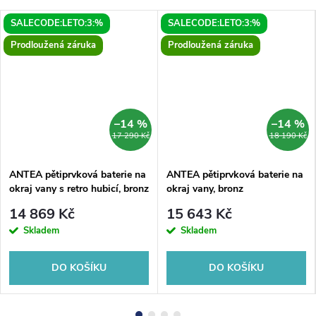
SALECODE:LETO:3:%
SALECODE:LETO:3:%
Prodloužená záruka
Prodloužená záruka
–14 %
–14 %
17 290 Kč
18 190 Kč
ANTEA pětiprvková baterie na
ANTEA pětiprvková baterie na
okraj vany s retro hubicí, bronz
okraj vany, bronz
14 869 Kč
15 643 Kč
Skladem
Skladem
DO KOŠÍKU
DO KOŠÍKU