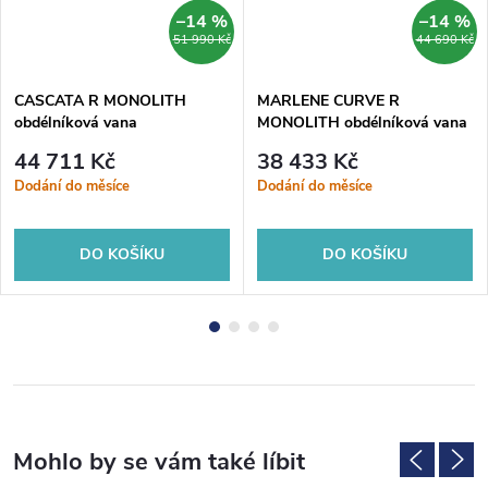
–14 %
–14 %
51 990 Kč
44 690 Kč
CASCATA R MONOLITH
MARLENE CURVE R
obdélníková vana
MONOLITH obdélníková vana
180x80x60cm, kaskáda bílá
175x75x63cm, bílá
44 711 Kč
38 433 Kč
Dodání do měsíce
Dodání do měsíce
DO KOŠÍKU
DO KOŠÍKU