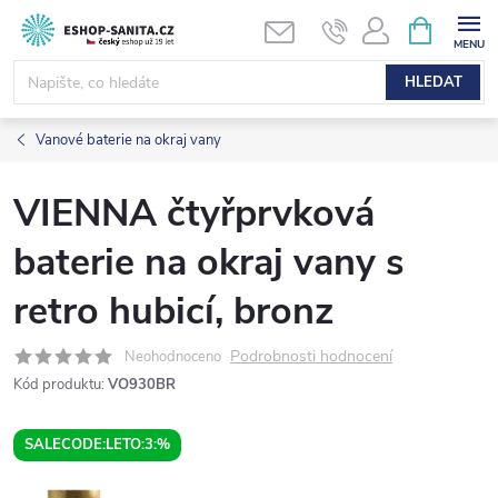
Přejít
NÁKUPNÍ
KOŠÍK
na
obsah
HLEDAT
Vanové baterie na okraj vany
VIENNA čtyřprvková
baterie na okraj vany s
retro hubicí, bronz
Podrobnosti hodnocení
Neohodnoceno
Kód produktu:
VO930BR
SALECODE:LETO:3:%