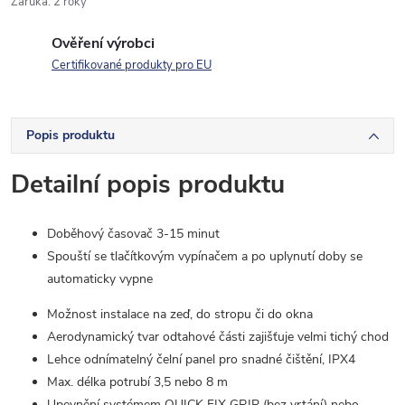
Záruka
:
2 roky
Ověření výrobci
Certifikované produkty pro EU
Popis produktu
Detailní popis produktu
Doběhový časovač 3-15 minut
Spouští se tlačítkovým vypínačem a po uplynutí doby se
automaticky vypne
Možnost instalace na zeď, do stropu či do okna
Aerodynamický tvar odtahové části zajišťuje velmi tichý chod
Lehce odnímatelný čelní panel pro snadné čištění, IPX4
Max. délka potrubí 3,5 nebo 8 m
Upevnění systémem QUICK FIX GRIP (bez vrtání) nebo