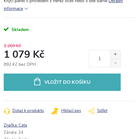
Krycí panel v provedení z nerez oceli nebo v bílé barvě
Detailní
informace
Skladem
1 269 Kč
1 079 Kč
892 Kč bez DPH
Měrná
cena:
VLOŽIT DO KOŠÍKU
Dotaz k produktu
Hlídací pes
Sdílet
Značka:
Cata
Záruka
:
24