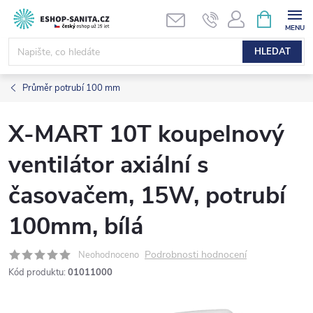
Přejít
NÁKUPNÍ
KOŠÍK
na
obsah
HLEDAT
Průměr potrubí 100 mm
X-MART 10T koupelnový
ventilátor axiální s
časovačem, 15W, potrubí
100mm, bílá
Podrobnosti hodnocení
Neohodnoceno
Kód produktu:
01011000