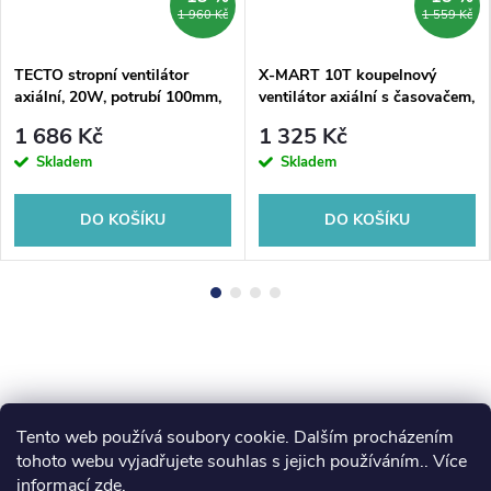
1 960 Kč
1 559 Kč
TECTO stropní ventilátor
X-MART 10T koupelnový
axiální, 20W, potrubí 100mm,
ventilátor axiální s časovačem,
bílá
15W, potrubí 100mm, nerez
1 686 Kč
1 325 Kč
mat
Skladem
Skladem
DO KOŠÍKU
DO KOŠÍKU
Tento web používá soubory cookie. Dalším procházením
Z
koupelny-sanita.cz
kupelne-online.sk
tohoto webu vyjadřujete souhlas s jejich používáním.. Více
informací
zde
.