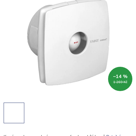
–14 %
1 269 Kč