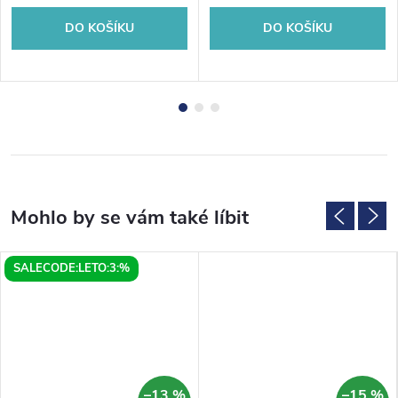
DO KOŠÍKU
DO KOŠÍKU
SALECODE:LETO:3:%
–13 %
–15 %