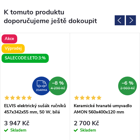
K tomuto produktu
doporučujeme ještě dokoupit
Akce
Výprodej
SALECODE:LETO:3:%
–8 %
–6 %
MA
ZDARMA
4 290 Kč
2 903 Kč
ZDARMA
ELVIS elektrický sušák ručníků
Keramické hranaté umyvadlo
457x342x55 mm, 50 W, bílá
AMON 560x400x120 mm
(bss7535)
3 947 Kč
2 700 Kč
Skladem
Skladem