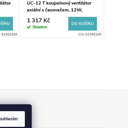
látor
UC-12 T koupelnový ventilátor
UC-12 T
axiální s časovačem, 12W,
axiální
potrubí 120mm, bílá
potrubí
1 317 Kč
1 590
ŠÍKU
DO KOŠÍKU
Skladem
Sklad
:
01302200
Kód:
01300100
ouhlasím