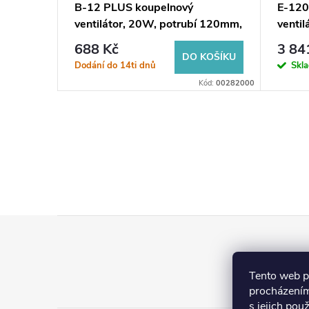
B-12 PLUS koupelnový
E-120
potrubí
ventilátor, 20W, potrubí 120mm,
ventil
bílá
6W/11
688 Kč
3 84
KOŠÍKU
DO KOŠÍKU
Dodání do 14ti dnů
Skl
Kód:
01050000
Kód:
00282000
Z
á
Tento web p
p
procházením
s jejich pou