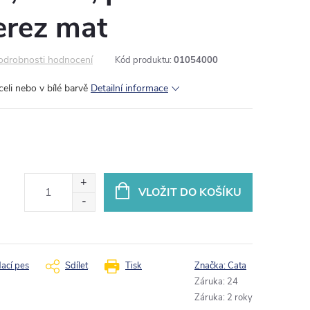
rez mat
odrobnosti hodnocení
Kód produktu:
01054000
celi nebo v bílé barvě
Detailní informace
VLOŽIT DO KOŠÍKU
dací pes
Sdílet
Tisk
Značka:
Cata
Záruka
:
24
Záruka
:
2 roky