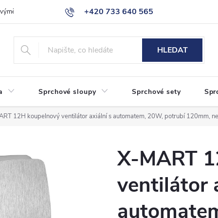
+420 733 640 565
a výměna zboží
Reklamace
Obchodní podmínky
Podmínky ochr
info@eshop-sanita.cz
HLEDAT
a
Sprchové sloupy
Sprchové sety
Spr
RT 12H koupelnový ventilátor axiální s automatem, 20W, potrubí 120mm, n
X-MART 1
ventilátor 
automatem