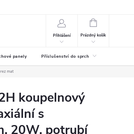
any osobních údajů
NÁKUPNÍ
KOŠÍK
Prázdný košík
Přihlášení
chové panely
Příslušenství do sprch
Umyvadla
erez mat
2H koupelnový
axiální s
, 20W, potrubí