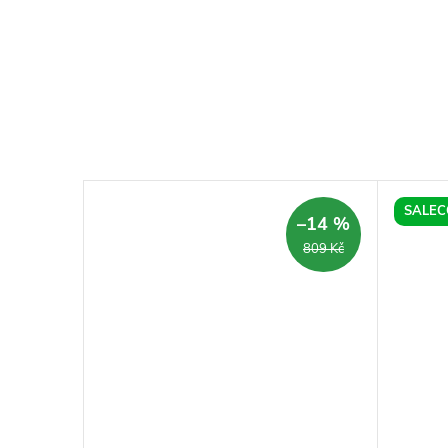
SALEC
–14 %
–14 %
1 369 Kč
809 Kč