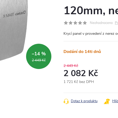
120mm, ne
P
Neohodnoceno
Krycí panel v provedení z nerez o
Dodání do 14ti dnů
–14 %
2 449 Kč
2 449 Kč
2 082 Kč
1 721 Kč bez DPH
Měrná
cena:
Dotaz k produktu
Hlí