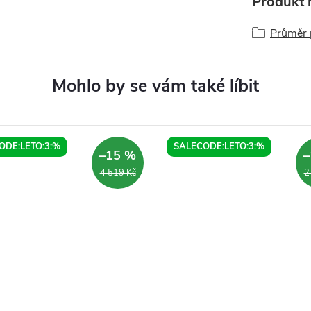
Produkt n
Průměr 
ODE:LETO:3:%
SALECODE:LETO:3:%
–15 %
–
4 519 Kč
2