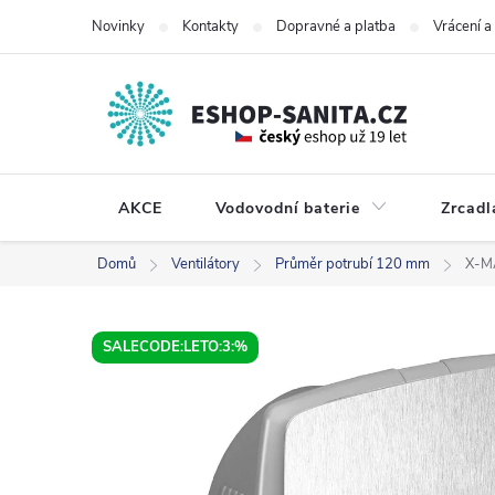
Přejít
Novinky
Kontakty
Dopravné a platba
Vrácení 
na
obsah
AKCE
Vodovodní baterie
Zrcadl
Domů
Ventilátory
Průměr potrubí 120 mm
X-MA
SALECODE:LETO:3:%