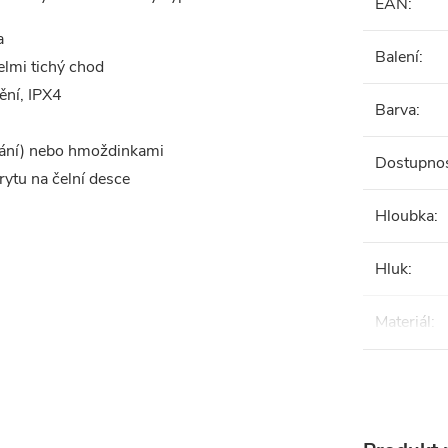
EAN
:
a
Balení
:
elmi tichý chod
ění, IPX4
Barva
:
ání) nebo hmoždinkami
Dostupno
ytu na čelní desce
Hloubka
:
Hluk
:
Materiál
: