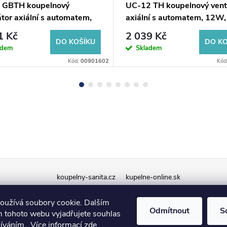
 GBTH koupelnový
UC-12 TH koupelnový venti
átor axiální s automatem,
axiální s automatem, 12W,
W, potrubí 120mm, černá
potrubí 120mm, černá
1 Kč
2 039 Kč
DO KOŠÍKU
DO KO
adem
Skladem
Kód:
00901602
Kód
koupelny-sanita.cz
kupelne-online.sk
oužívá soubory cookie. Dalším
Odmítnout
S
 tohoto webu vyjadřujete souhlas
žíváním.. Více informací
zde
.