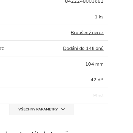
8422248003681
1 ks
Broušený nerez
st
:
Dodání do 14ti dnů
104 mm
42 dB
Plast
VŠECHNY PARAMETRY