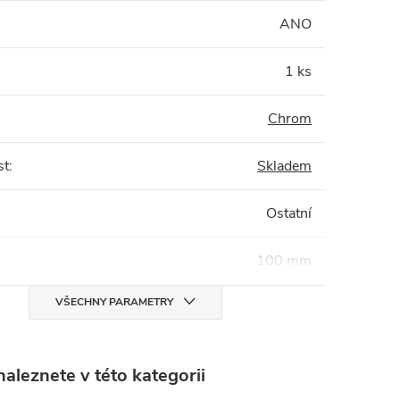
:
ANO
1 ks
Chrom
st
:
Skladem
Ostatní
100 mm
VŠECHNY PARAMETRY
aleznete v této kategorii