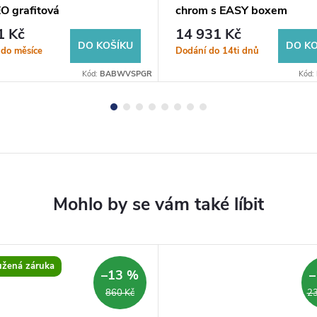
O grafitová
chrom s EASY boxem
1 Kč
14 931 Kč
DO KOŠÍKU
DO KO
 do měsíce
Dodání do 14ti dnů
Kód:
BABWVSPGR
Kód:
užená záruka
–13 %
–
860 Kč
23