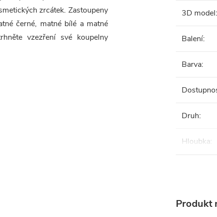
osmetických zrcátek. Zastoupeny
3D model
tné černé, matné bílé a matné
trhněte vzezření své koupelny
Balení
:
Barva
:
Dostupno
Druh
:
Hloubka
:
Produkt n