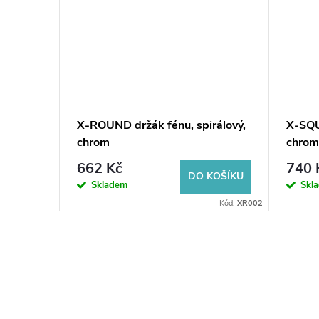
é sklo
X-ROUND držák fénu, spirálový,
X-SQU
chrom
chrom
662 Kč
740 
KOŠÍKU
DO KOŠÍKU
Skladem
Skl
Kód:
23485
Kód:
XR002