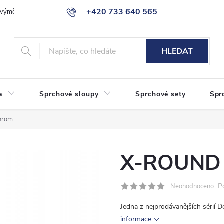
+420 733 640 565
a výměna zboží
Reklamace
Obchodní podmínky
Podmínky ochr
info@eshop-sanita.cz
HLEDAT
a
Sprchové sloupy
Sprchové sety
Spr
hrom
X-ROUND d
P
Neohodnoceno
Jedna z nejprodávanějších sérií 
informace