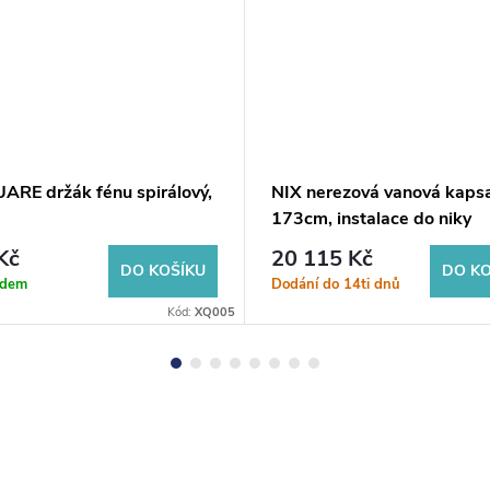
ARE držák fénu spirálový,
NIX nerezová vanová kapsa
173cm, instalace do niky
Kč
20 115 Kč
DO KOŠÍKU
DO KO
adem
Dodání do 14ti dnů
Kód:
XQ005