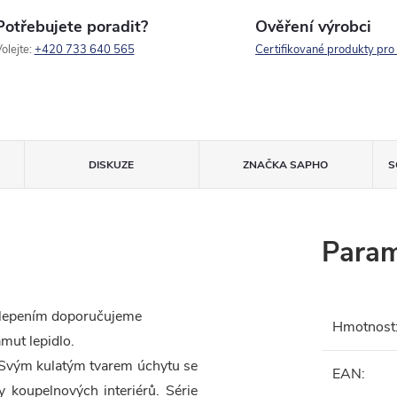
Potřebujete poradit?
Ověření výrobci
olejte:
+420 733 640 565
Certifikované produkty pro
DISKUZE
ZNAČKA
SAPHO
S
Param
ce lepením doporučujeme
Hmotnost
mut lepidlo.
 Svým kulatým tvarem úchytu se
EAN
:
y koupelnových interiérů. Série