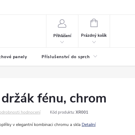
any osobních údajů
NÁKUPNÍ
KOŠÍK
Prázdný košík
Přihlášení
chové panely
Příslušenství do sprch
Umyvadla
ržák fénu, chrom
odrobnosti hodnocení
Kód produktu:
XR001
Doplňky v elegantní kombinaci chromu a skla
Detailní