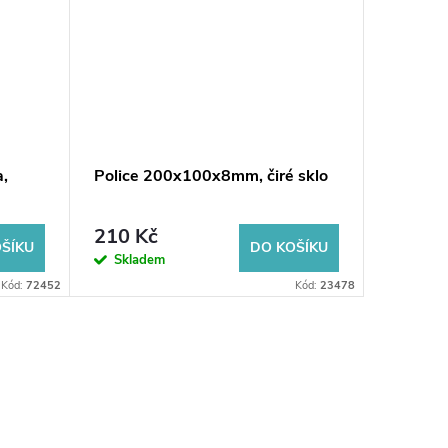
,
Police 200x100x8mm, čiré sklo
Police
sklo
210 Kč
482 K
ŠÍKU
DO KOŠÍKU
Skladem
Sklad
Kód:
72452
Kód:
23478