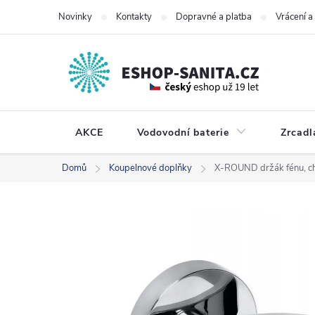
Přejít
Novinky
Kontakty
Dopravné a platba
Vrácení 
na
obsah
AKCE
Vodovodní baterie
Zrcadl
Domů
Koupelnové doplňky
X-ROUND držák fénu, c