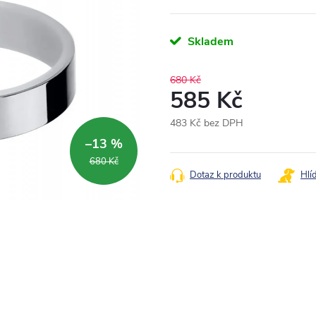
Skladem
680 Kč
585 Kč
483 Kč bez DPH
Měrná
–13 %
cena:
680 Kč
Dotaz k produktu
Hlí