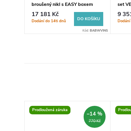
šená
broušený nikl s EASY boxem
set VE
17 181 Kč
9 35
KOŠÍKU
DO KOŠÍKU
Dodání do 14ti dnů
Dodání
ód:
BABWZBZ
Kód:
BABWVINS
Prodloužená záruka
Prodlo
–14 %
–14 %
690 Kč
770 Kč