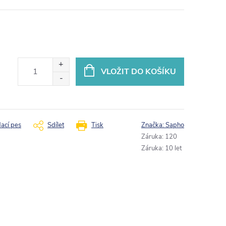
VLOŽIT DO KOŠÍKU
dací pes
Sdílet
Tisk
Značka:
Sapho
Záruka
:
120
Záruka
:
10 let