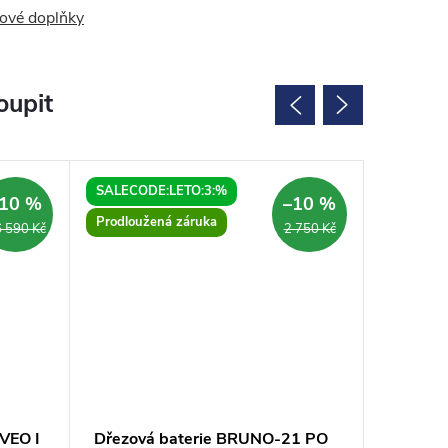
ové doplňky
oupit
SALECODE:LETO:3:%
SALECOD
10 %
–10 %
Prodloužená záruka
Prodlouž
 590 Kč
2 750 Kč
 VEO I
Dřezová baterie BRUNO-21 PO
Sprcho