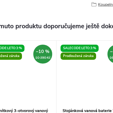
Koupeln
muto produktu doporučujeme ještě dok
ODE:LETO:3:%
SALECODE:LETO:3:%
–10 %
–
užená záruka
Prodloužená záruka
10 390 Kč
16
ítkový 3-otvorový vanový
Stojánková vanová baterie