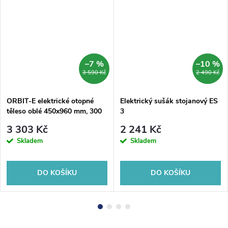
–7 %
–10 %
3 590 Kč
2 490 Kč
ORBIT-E elektrické otopné
Elektrický sušák stojanový ES
těleso oblé 450x960 mm, 300
3
W, bílá
3 303 Kč
2 241 Kč
Skladem
Skladem
DO KOŠÍKU
DO KOŠÍKU