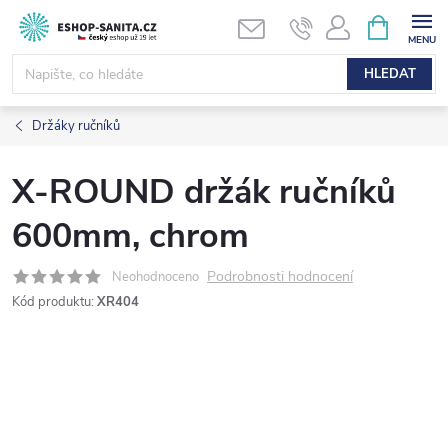
Přejít
NÁKUPNÍ
KOŠÍK
na
obsah
HLEDAT
Držáky ručníků
X-ROUND držák ručníků
600mm, chrom
Podrobnosti hodnocení
Neohodnoceno
Kód produktu:
XR404