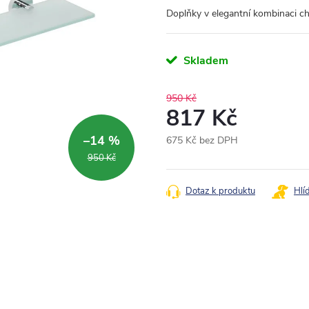
Doplňky v elegantní kombinaci c
Skladem
950 Kč
817 Kč
–14 %
675 Kč bez DPH
Měrná
950 Kč
cena:
Dotaz k produktu
Hlí