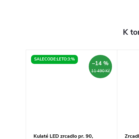
K to
SALECODE:LETO:3:%
–7 %
–14 %
10 813 Kč
11 490 Kč
0 cm s
Kulaté LED zrcadlo pr. 90,
Zrcad