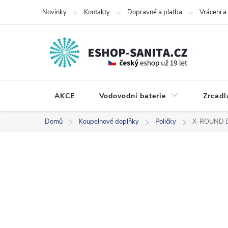
Přejít
Novinky
Kontakty
Dopravné a platba
Vrácení 
na
obsah
AKCE
Vodovodní baterie
Zrcadl
Domů
Koupelnové doplňky
Poličky
X-ROUND E 