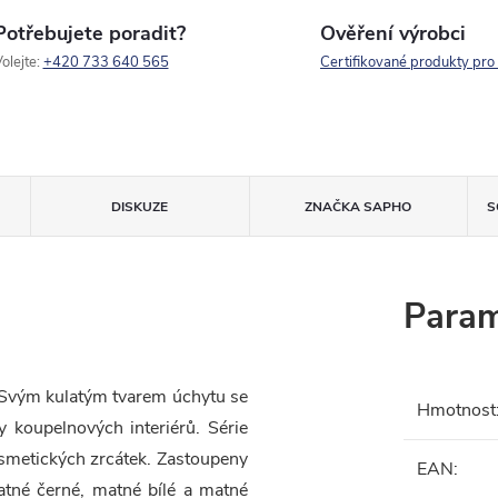
Potřebujete poradit?
Ověření výrobci
olejte:
+420 733 640 565
Certifikované produkty pro
DISKUZE
ZNAČKA
SAPHO
S
Param
 Svým kulatým tvarem úchytu se
Hmotnost
y koupelnových interiérů. Série
osmetických zrcátek. Zastoupeny
EAN
:
tné černé, matné bílé a matné