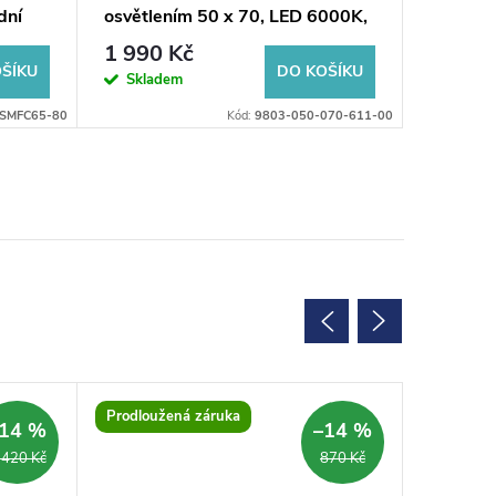
dní
osvětlením 50 x 70, LED 6000K,
poličko
9803-050-070-611-00
cm
1 990 Kč
7 431
ŠÍKU
DO KOŠÍKU
Skladem
Vypro
SMFC65-80
Kód:
9803-050-070-611-00
Prodloužená záruka
SALECOD
14 %
–14 %
Prodlouž
 420 Kč
870 Kč