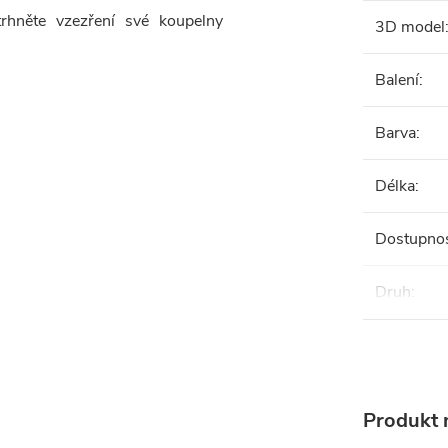
trhněte vzezření své koupelny
3D model
Balení
:
Barva
:
Délka
:
Dostupno
Druh
:
Produkt n