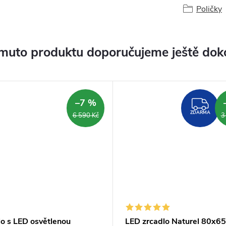
Poličky
muto produktu doporučujeme ještě dok
–7 %
ZD
ZDARMA
6 590 Kč
3
lo s LED osvětlenou
LED zrcadlo Naturel 80x65