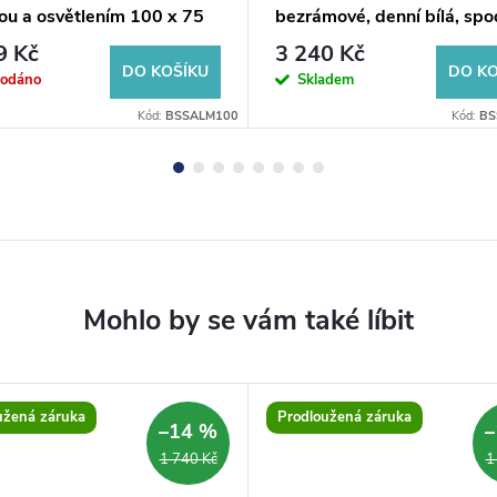
ou a osvětlením 100 x 75
bezrámové, denní bílá, spo
podsvícení
9 Kč
3 240 Kč
DO KOŠÍKU
DO KO
rodáno
Skladem
Kód:
BSSALM100
Kód:
BS
užená záruka
Prodloužená záruka
–14 %
–
1 740 Kč
1