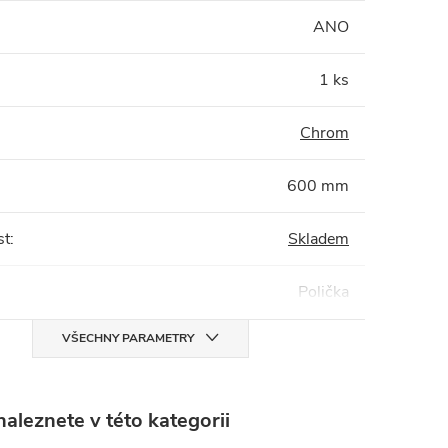
:
ANO
1 ks
Chrom
600 mm
st
:
Skladem
Polička
VŠECHNY PARAMETRY
aleznete v této kategorii