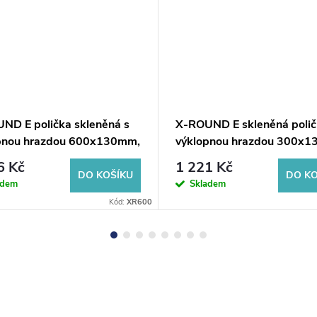
ND E polička skleněná s
X-ROUND E skleněná polič
pnou hrazdou 600x130mm,
výklopnou hrazdou 300x
é sklo, chrom
mléčné sklo, chrom
6 Kč
1 221 Kč
DO KOŠÍKU
DO KO
adem
Skladem
Kód:
XR600