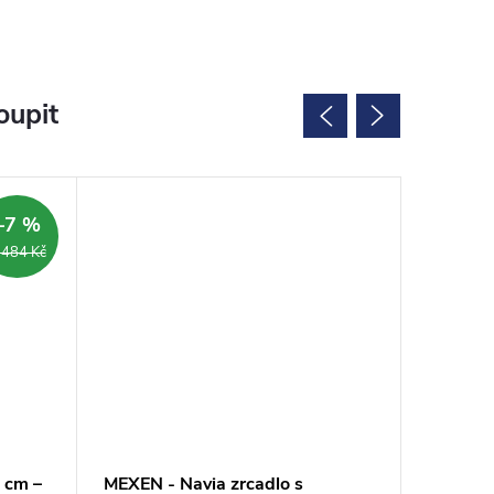
oupit
–7 %
ARMA
 484 Kč
 cm –
MEXEN - Navia zrcadlo s
Zrcadlo