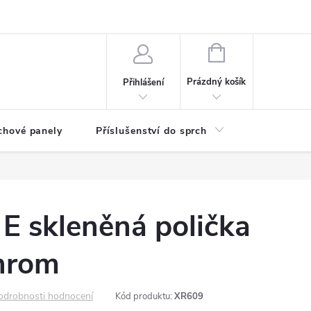
any osobních údajů
NÁKUPNÍ
KOŠÍK
Prázdný košík
Přihlášení
chové panely
Příslušenství do sprch
Umyvadla
 skleněná polička
hrom
odrobnosti hodnocení
Kód produktu:
XR609