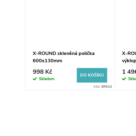
 chrom/
X-ROUND skleněná polička
X-ROU
600x130mm
výklo
mléčn
998 Kč
1 49
KOŠÍKU
DO KOŠÍKU
Skladem
Skl
Kód:
MY009-16
Kód:
XR610