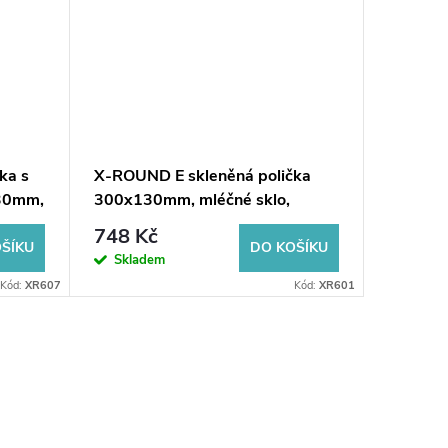
ka s
X-ROUND E skleněná polička
PERLA s
130mm,
300x130mm, mléčné sklo,
chrom
748 Kč
4 893
ŠÍKU
DO KOŠÍKU
Skladem
Dodání d
Kód:
XR607
Kód:
XR601