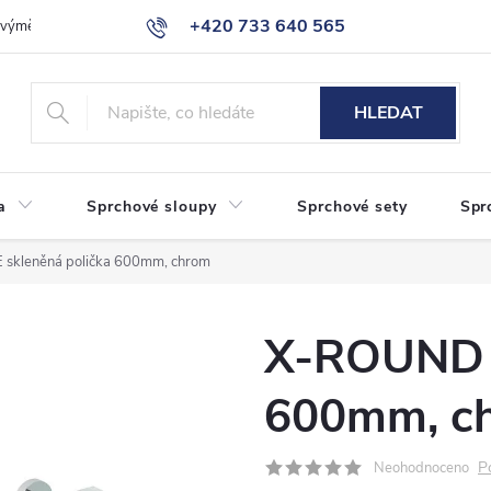
+420 733 640 565
a výměna zboží
Reklamace
Obchodní podmínky
Podmínky ochr
info@eshop-sanita.cz
HLEDAT
a
Sprchové sloupy
Sprchové sety
Spr
skleněná polička 600mm, chrom
X-ROUND E
600mm, c
P
Neohodnoceno