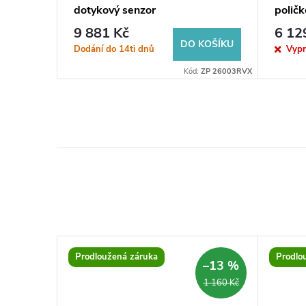
dotykový senzor
poličk
cm
9 881 Kč
6 12
KOŠÍKU
DO KOŠÍKU
Dodání do 14ti dnů
Vyp
BSSLMC08160
Kód:
ZP 26003RVX
Prodloužená záruka
Prodlo
–13 %
–13 %
1 680 Kč
1 160 Kč