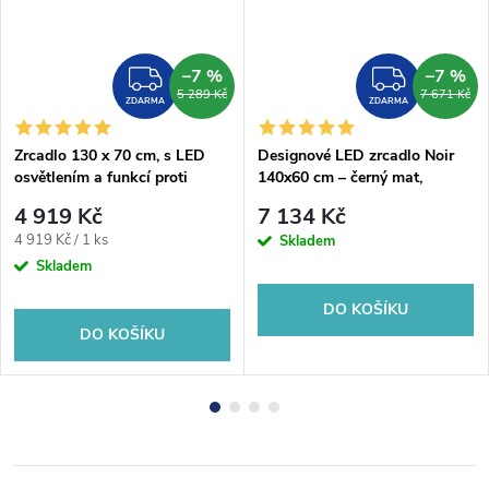
–7 %
–7 %
ZDARMA
ZDAR
5 289 Kč
7 671 Kč
ZDARMA
ZDARMA
Zrcadlo 130 x 70 cm, s LED
Designové LED zrcadlo Noir
osvětlením a funkcí proti
140x60 cm – černý mat,
zamlžování
nastavitelná barva světla
4 919 Kč
7 134 Kč
Měrná
4 919 Kč / 1 ks
Skladem
cena:
Skladem
DO KOŠÍKU
DO KOŠÍKU