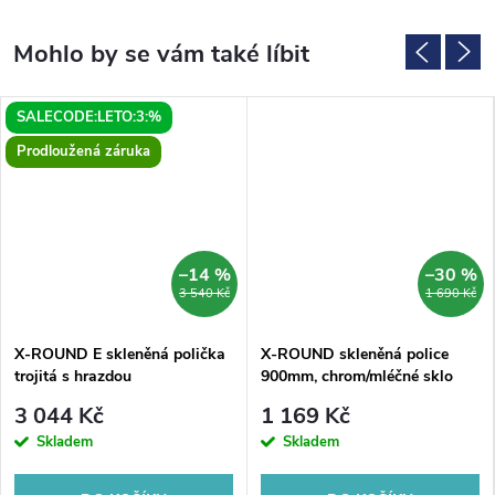
SALECODE:LETO:3:%
Prodloužená záruka
–14 %
–30 %
3 540 Kč
1 690 Kč
X-ROUND E skleněná polička
X-ROUND skleněná police
trojitá s hrazdou
900mm, chrom/mléčné sklo
380x675x130mm, chrom
3 044 Kč
1 169 Kč
Skladem
Skladem