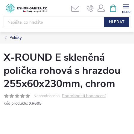
Přejít
NÁKUPNÍ
KOŠÍK
na
obsah
HLEDAT
Poličky
X-ROUND E skleněná
polička rohová s hrazdou
255x60x230mm, chrom
Podrobnosti hodnocení
Neohodnoceno
Kód produktu:
XR605