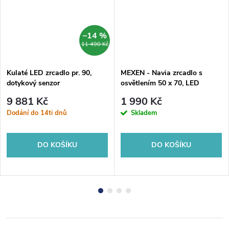
–14 %
11 490 Kč
Kulaté LED zrcadlo pr. 90,
MEXEN - Navia zrcadlo s
dotykový senzor
osvětlením 50 x 70, LED
6000K, 9803-050-070-611-00
9 881 Kč
1 990 Kč
Dodání do 14ti dnů
Skladem
DO KOŠÍKU
DO KOŠÍKU