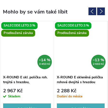
SALECODE:LETO:3:%
SALECODE:LETO:3:%
Prodloužená záruka
Prodloužená záruka
–14 %
–13 %
3 450 Kč
2 660 Kč
X-ROUND E skl. polička roh.
X-ROUND E skleněná polička
trojitá s hrazdou,
rohová dvojitá s hrazdou
270x660x355mm, chrom
280x355x380mm, chrom
2 967 Kč
2 288 Kč
Skladem
Dodání do měsíce