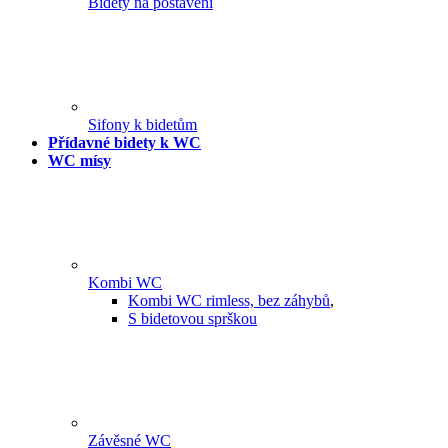
Bidety na postavení
Sifony k bidetům
Přídavné bidety k WC
WC mísy
Kombi WC
Kombi WC rimless, bez záhybů
,
S bidetovou sprškou
Závěsné WC