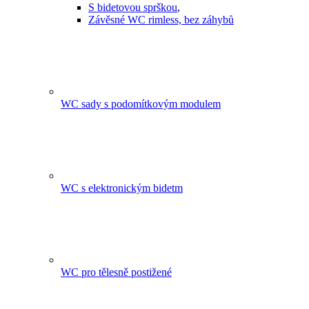
S bidetovou sprškou
,
Závěsné WC rimless, bez záhybů
WC sady s podomítkovým modulem
WC s elektronickým bidetm
WC pro tělesně postižené