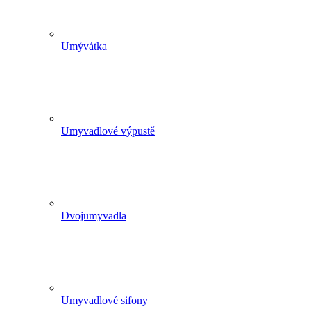
Umývátka
Umyvadlové výpustě
Dvojumyvadla
Umyvadlové sifony