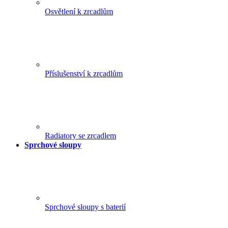
Osvětlení k zrcadlům
Příslušenství k zrcadlům
Radiatory se zrcadlem
Sprchové sloupy
Sprchové sloupy s baterií