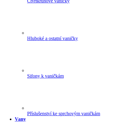
Čtvrtkruhové vaničky
Hluboké a ostatní vaničky
Sifony k vaničkám
Příslušenství ke sprchovým vaničkám
Vany