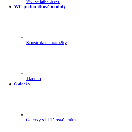
WC sedátka dřevo
WC podomítkové moduly
Konstrukce a nádržky
Tlačítka
Galerky
Galerky s LED osvětlením