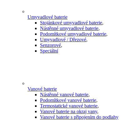
Umyvadlové baterie
Stojánkové umyvadlové baterie
,
Nástěnné umyvadlové baterie
,
Podomítkové umyvadlové baterie
,
Umyvadlové / Dřezové
,
Senzorové
,
Speciální
Vanové baterie
Nástěnné vanové baterie
,
Podomítkové vanové baterie
,
Termostatické vanové baterie
,
Vanové baterie na okraj vany
,
Vanové baterie s připojením do podlahy