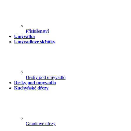
Příslušenství
Umývátka
Umyvadlové skříňky
Desky pod umyvadlo
Desky pod umyvadlo
Kuchyňské dřezy
Granitové dřezy