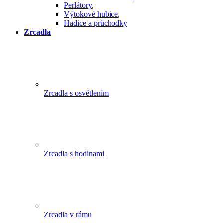
Perlátory
,
Výtokové hubice
,
Hadice a průchodky
Zrcadla
Zrcadla s osvětlením
Zrcadla s hodinami
Zrcadla v rámu