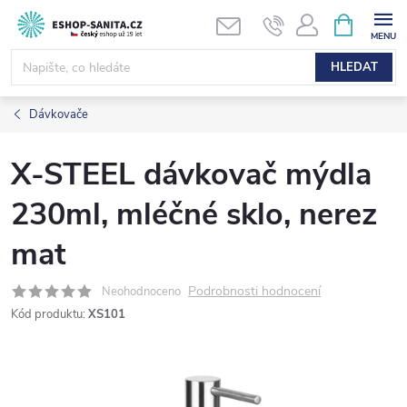
Přejít
NÁKUPNÍ
KOŠÍK
na
obsah
HLEDAT
Dávkovače
X-STEEL dávkovač mýdla
230ml, mléčné sklo, nerez
mat
Podrobnosti hodnocení
Neohodnoceno
Kód produktu:
XS101