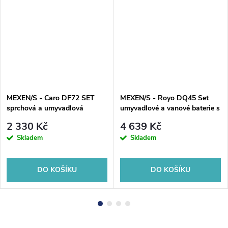
MEXEN/S - Caro DF72 SET
MEXEN/S - Royo DQ45 Set
sprchová a umyvadlová
umyvadlové a vanové baterie s
baterie, černá 746604DF72-70
příslušenstvím, zlatá
2 330 Kč
4 639 Kč
72213DQ45-50
Skladem
Skladem
DO KOŠÍKU
DO KOŠÍKU