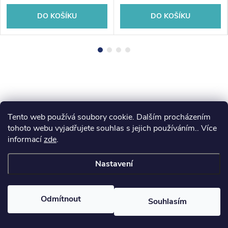
DO KOŠÍKU
DO KOŠÍKU
Tento web používá soubory cookie. Dalším procházením
Z
koupelny-sanita.cz
kupelne-online.sk
tohoto webu vyjadřujete souhlas s jejich používáním.. Více
informací
zde
.
á
Nastavení
p
Copyright 2026
eshopsanita.cz
. Všechna práva vyhrazena.
a
Odmítnout
Souhlasím
Vytvořil Shoptet