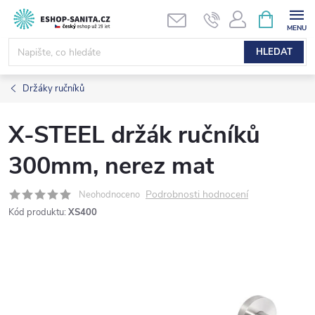
Přejít
NÁKUPNÍ
KOŠÍK
na
obsah
HLEDAT
Držáky ručníků
X-STEEL držák ručníků
300mm, nerez mat
Podrobnosti hodnocení
Neohodnoceno
Kód produktu:
XS400