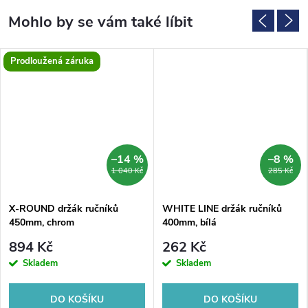
Prodloužená záruka
–14 %
–8 %
1 040 Kč
285 Kč
X-ROUND držák ručníků
WHITE LINE držák ručníků
450mm, chrom
400mm, bílá
894 Kč
262 Kč
Skladem
Skladem
DO KOŠÍKU
DO KOŠÍKU