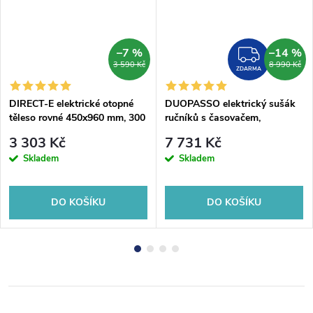
–7 %
–14 %
ZDAR
3 590 Kč
8 990 Kč
ZDARMA
DIRECT-E elektrické otopné
DUOPASSO elektrický sušák
těleso rovné 450x960 mm, 300
ručníků s časovačem,
W, černá
122x1700mm, 45 W, černá
3 303 Kč
7 731 Kč
mat
Skladem
Skladem
DO KOŠÍKU
DO KOŠÍKU