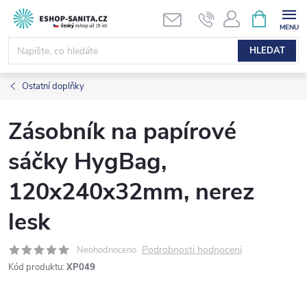
Přejít
NÁKUPNÍ
KOŠÍK
na
obsah
HLEDAT
Ostatní doplňky
Zásobník na papírové
sáčky HygBag,
120x240x32mm, nerez
lesk
Podrobnosti hodnocení
Neohodnoceno
Kód produktu:
XP049