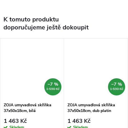
K tomuto produktu
doporučujeme ještě dokoupit
–7 %
–7 %
1 590 Kč
1 590 Kč
ZOJA umyvadlová skříňka
ZOJA umyvadlová skříňka
37x50x18cm, bílá
37x50x18cm, dub platin
1 463 Kč
1 463 Kč
Skladem
Skladem