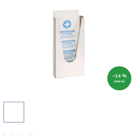
–14 %
940 Kč