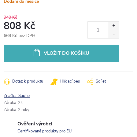
Dodání do měsíce
940 Kč
808 Kč
668 Kč bez DPH
Měrná
cena:
VLOŽIT DO KOŠÍKU
Dotaz k produktu
Hlídací pes
Sdílet
Značka:
Sapho
Záruka
:
24
Záruka
:
2 roky
Ověření výrobci
Certifikované produkty pro EU