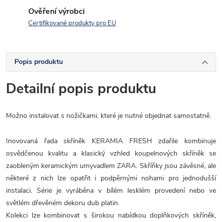
Ověření výrobci
Certifikované produkty pro EU
Popis produktu
Detailní popis produktu
Možno instalovat s nožičkami, které je nutné objednat samostatně.
Inovovaná řada skříněk KERAMIA FRESH zdařile kombinuje
osvědčenou kvalitu a klasický vzhled koupelnových skříněk se
zaobleným keramickým umyvadlem ZARA. Skříňky jsou závěsné, ale
některé z nich lze opatřit i podpěrnými nohami pro jednodušší
instalaci. Série je vyráběna v bílém lesklém provedení nebo ve
světlém dřevěném dekoru dub platin.
Kolekci lze kombinovat s širokou nabídkou doplňkových skříněk,