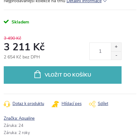
Nejprodávanější kolekce na trhu
Detailní informace
Skladem
3 490 Kč
3 211 Kč
2 654 Kč bez DPH
Měrná
cena:
VLOŽIT DO KOŠÍKU
Dotaz k produktu
Hlídací pes
Sdílet
Značka:
Aqualine
Záruka
:
24
Záruka
:
2 roky