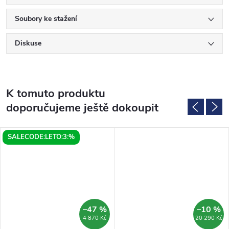
Soubory ke stažení
Diskuse
K tomuto produktu
doporučujeme ještě dokoupit
SALECODE:LETO:3:%
–47 %
–10 %
4 870 Kč
20 290 Kč