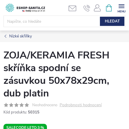
Přejít
NÁKUPNÍ
KOŠÍK
na
obsah
HLEDAT
Nízké skříňky
ZOJA/KERAMIA FRESH
skříňka spodní se
zásuvkou 50x78x29cm,
dub platin
Podrobnosti hodnocení
Neohodnoceno
Kód produktu:
50315
SALECODE:LETO:3:%