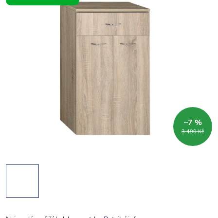
–7 %
3 490 Kč