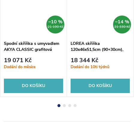
–10 %
–14 %
21 190 Kč
21 330 Kč
Spodní skříňka s umyvadlem
LOREA skříňka
AKYA CLASSIC grafitová
120x46x51,5cm (90+30cm),
lesklá, Grafit, 76, 52.5, 50.7
levá, dub alabama/bílá mat
19 071 Kč
18 344 Kč
Dodání do měsíce
Dodání do 10ti týdnů
DO KOŠÍKU
DO KOŠÍKU