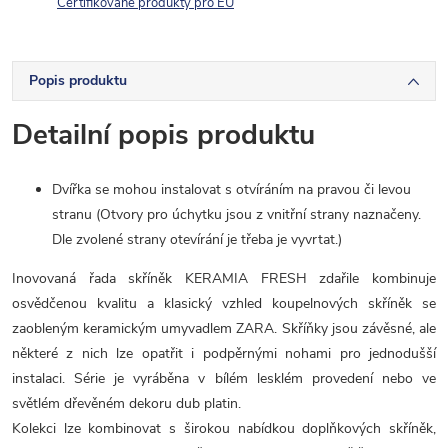
Certifikované produkty pro EU
Popis produktu
Detailní popis produktu
Dvířka se mohou instalovat s otvíráním na pravou či levou
stranu (Otvory pro úchytku jsou z vnitřní strany naznačeny.
Dle zvolené strany otevírání je třeba je vyvrtat.)
Inovovaná řada skříněk KERAMIA FRESH zdařile kombinuje
osvědčenou kvalitu a klasický vzhled koupelnových skříněk se
zaobleným keramickým umyvadlem ZARA. Skříňky jsou závěsné, ale
některé z nich lze opatřit i podpěrnými nohami pro jednodušší
instalaci. Série je vyráběna v bílém lesklém provedení nebo ve
světlém dřevěném dekoru dub platin.
Kolekci lze kombinovat s širokou nabídkou doplňkových skříněk,