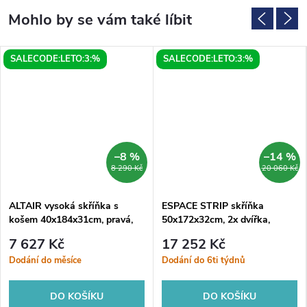
SALECODE:LETO:3:%
SALECODE:LETO:3:%
–8 %
–14 %
8 290 Kč
20 060 Kč
ALTAIR vysoká skříňka s
ESPACE STRIP skříňka
košem 40x184x31cm, pravá,
50x172x32cm, 2x dvířka,
dub emporio
levá/pravá, dub alabama
7 627 Kč
17 252 Kč
Dodání do měsíce
Dodání do 6ti týdnů
DO KOŠÍKU
DO KOŠÍKU