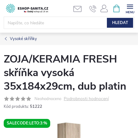
Přejít
NÁKUPNÍ
KOŠÍK
na
obsah
HLEDAT
Vysoké skříňky
ZOJA/KERAMIA FRESH
skříňka vysoká
35x184x29cm, dub platin
Podrobnosti hodnocení
Neohodnoceno
Kód produktu:
51222
SALECODE:LETO:3:%