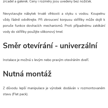
zrcadel a galerek. Ceny i rozměry jsou uvedeny bez nožiček.
Nevystavujte nábytek trvalé vlhkosti a styku s vodou. Koupelnu
vždy řádně odvětrejte. Při zkroucení korpusu skříňky může dojít k
poruše funkce dovíracích mechanismů. Proti případnému zatékání
vody do skříňky použijte silikonový tmel.
Směr otevírání - univerzální
Instalace je možná s levým nebo pravým otevíráním dveří.
Nutná montáž
Z důvodu lepší manipulace je výrobek dodáván v rozmontovaném
stavu (Flat pack).