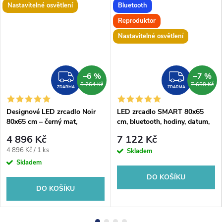
Nastavitelné osvětlení
Bluetooth
Reproduktor
Nastavitelné osvětlení
–6 %
–7 %
ZDARMA
ZDAR
5 264 Kč
7 658 Kč
ZDARMA
ZDARMA
Designové LED zrcadlo Noir
LED zrcadlo SMART 80x65
80x65 cm – černý mat,
cm, bluetooth, hodiny, datum,
nastavitelná barva světla
teplota, reproduktor
4 896 Kč
7 122 Kč
Měrná
4 896 Kč / 1 ks
Skladem
cena:
Skladem
DO KOŠÍKU
DO KOŠÍKU