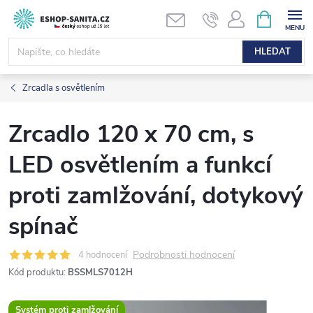
Přejít
NÁKUPNÍ
KOŠÍK
na
obsah
HLEDAT
Zrcadla s osvětlením
Zrcadlo 120 x 70 cm, s
LED osvětlením a funkcí
proti zamlžování, dotykový
spínač
Podrobnosti hodnocení
4 hodnocení
Kód produktu:
BSSMLS7012H
Systém proti zamlžování