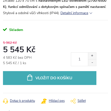
Zrcadlo 120 x 70 cm s
nastavitelným LED osvětlením (2700–6500
K)
,
funkcí odmlžování
a
dotykovým spínačem s pamětí nastavení
.
Stylové a odolné vůči vlhkosti (IP44).
Detailní informace
Skladem
5 962 Kč
5 545 Kč
4 583 Kč bez DPH
Měrná
5 545 Kč / 1 ks
cena:
VLOŽIT DO KOŠÍKU
Dotaz k produktu
Hlídací pes
Sdílet