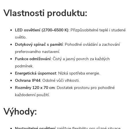
Vlastnosti produktu:
LED osvětlení (2700–6500 K)
: Přizpůsobitelné teplé i studené
světlo.
Dotykový spínač s pamětí
: Pohodlné ovládání a zachování
preferovaného nastavení.
Funkce odmlžování
: Čistý a jasný povrch za každých
podmínek.
Energetická úspornost
: Nízká spotřeba energie.
Ochrana IP44
: Odolné vůči vlhkosti.
Rozměry 120 x 70 cm
: Dostatek prostoru pro pohodlné
každodenní použití.
Výhody:
Nastavitelné osvětlení
zajišťuje flexibilitu pro různé situace.