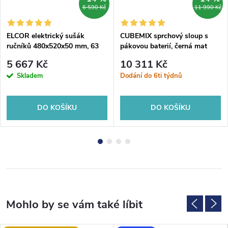
6 590 Kč
11 990 Kč
ELCOR elektrický sušák
CUBEMIX sprchový sloup s
ručníků 480x520x50 mm, 63
pákovou baterií, černá mat
W, černá mat
5 667 Kč
10 311 Kč
Skladem
Dodání do 6ti týdnů
DO KOŠÍKU
DO KOŠÍKU