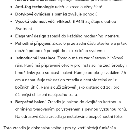
Anti-fog technologie
udržuje zrcadlo vždy čisté.
Dotykové ovládání
s pamětí zvyšuje pohodlí.
Vysoká odolnost vůči vlhkosti (IP44)
zajišťuje dlouhou
životnost.
Elegantní design
zapadá do každého moderního interiéru.
Pohodlné připojení
. Zrcadlo je ze zadní části otevřené a je tak
možné pohodlně připojit do elektrického systému.
Jednoduchá instalace
. Zrcadlo má ze zadní strany hliníkový
rám, který má připravené otvory pro instalaci na zeď. Šrouby i
hmoždinky jsou součástí balení. Rám je od okraje vzdálen 2,5
cm a nenarušuje tak design zrcadla a není viditelný ani z
bočních úhlů. Rám slouží zároveň jako distanc od zdi, pro
účinnější chlazení napájecího trafa.
Bezpečné balení
. Zrcadlo je baleno do dvojitého kartonu a
chráněno tvarovaným polystyrenem s pevnou výztuhou rohů.
Na odrazové části zrcadla je instalována bezpečnostní fólie.
Toto zrcadlo je dokonalou volbou pro ty, kteří hledají funkční a