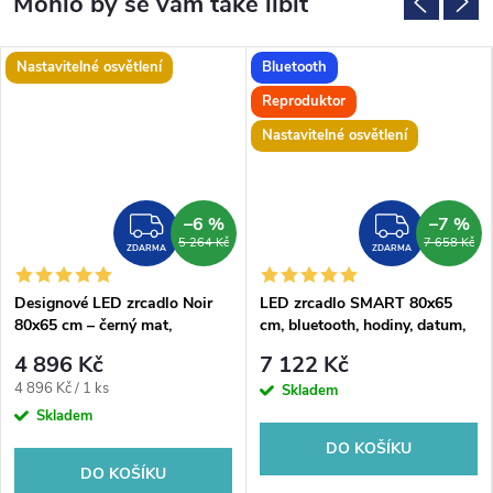
Nastavitelné osvětlení
Bluetooth
Reproduktor
Nastavitelné osvětlení
–6 %
–7 %
ZDARMA
ZDAR
5 264 Kč
7 658 Kč
ZDARMA
ZDARMA
Designové LED zrcadlo Noir
LED zrcadlo SMART 80x65
80x65 cm – černý mat,
cm, bluetooth, hodiny, datum,
nastavitelná barva světla
teplota, reproduktor
4 896 Kč
7 122 Kč
Měrná
4 896 Kč / 1 ks
Skladem
cena:
Skladem
DO KOŠÍKU
DO KOŠÍKU