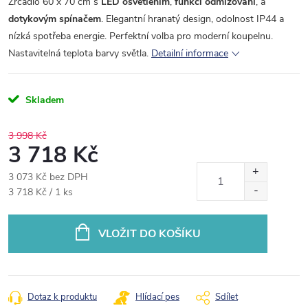
Zrcadlo 60 x 70 cm s
LED osvětlením
,
funkcí odmlžování
, a
dotykovým spínačem
. Elegantní hranatý design, odolnost IP44 a
nízká spotřeba energie. Perfektní volba pro moderní koupelnu.
Nastavitelná teplota barvy světla.
Detailní informace
Skladem
3 998 Kč
3 718 Kč
3 073 Kč bez DPH
Měrná
3 718 Kč / 1 ks
cena:
VLOŽIT DO KOŠÍKU
Dotaz k produktu
Hlídací pes
Sdílet