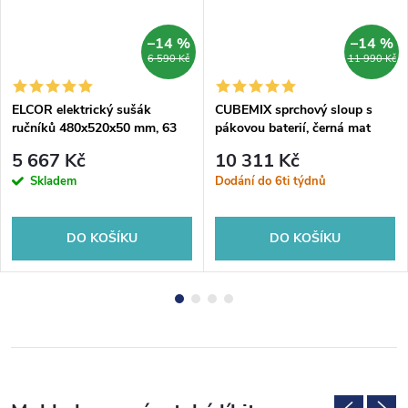
–14 %
–14 %
6 590 Kč
11 990 Kč
ELCOR elektrický sušák
CUBEMIX sprchový sloup s
ručníků 480x520x50 mm, 63
pákovou baterií, černá mat
W, černá mat
5 667 Kč
10 311 Kč
Skladem
Dodání do 6ti týdnů
DO KOŠÍKU
DO KOŠÍKU