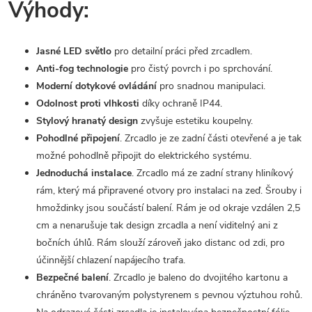
Výhody:
Jasné LED světlo
pro detailní práci před zrcadlem.
Anti-fog technologie
pro čistý povrch i po sprchování.
Moderní dotykové ovládání
pro snadnou manipulaci.
Odolnost proti vlhkosti
díky ochraně IP44.
Stylový hranatý design
zvyšuje estetiku koupelny.
Pohodlné připojení
. Zrcadlo je ze zadní části otevřené a je tak
možné pohodlně připojit do elektrického systému.
Jednoduchá instalace
. Zrcadlo má ze zadní strany hliníkový
rám, který má připravené otvory pro instalaci na zeď. Šrouby i
hmoždinky jsou součástí balení. Rám je od okraje vzdálen 2,5
cm a nenarušuje tak design zrcadla a není viditelný ani z
bočních úhlů. Rám slouží zároveň jako distanc od zdi, pro
účinnější chlazení napájecího trafa.
Bezpečné balení
. Zrcadlo je baleno do dvojitého kartonu a
chráněno tvarovaným polystyrenem s pevnou výztuhou rohů.