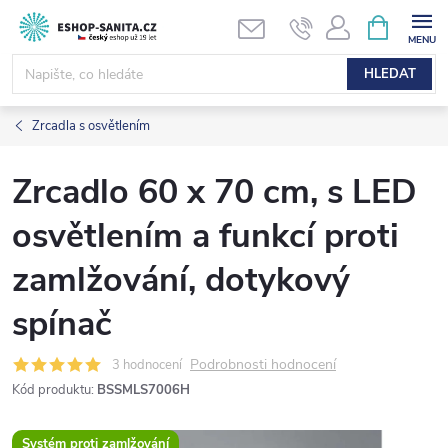
Přejít
NÁKUPNÍ
KOŠÍK
na
obsah
HLEDAT
Zrcadla s osvětlením
Zrcadlo 60 x 70 cm, s LED
osvětlením a funkcí proti
zamlžování, dotykový
spínač
Podrobnosti hodnocení
3 hodnocení
Kód produktu:
BSSMLS7006H
Systém proti zamlžování