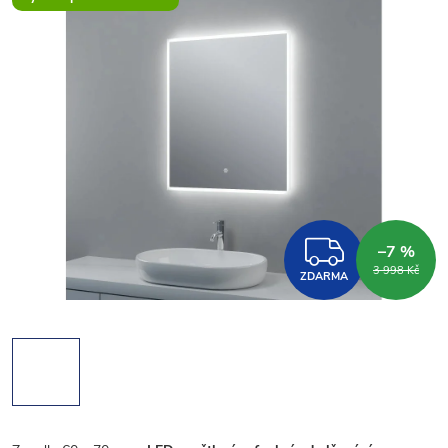
ZDARM
–7 %
3 998 Kč
ZDARMA