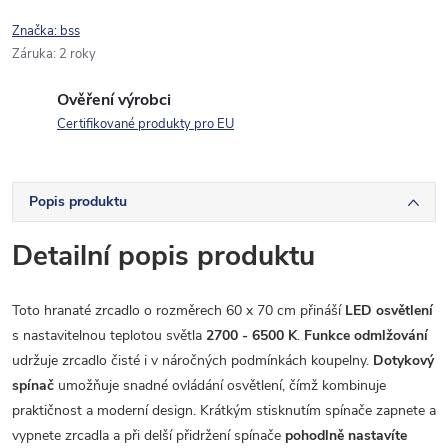
Značka:
bss
Záruka
:
2 roky
Ověření výrobci
Certifikované produkty pro EU
Popis produktu
Detailní popis produktu
Toto hranaté zrcadlo o rozměrech 60 x 70 cm přináší
LED osvětlení
s nastavitelnou teplotou světla
2700 - 6500 K
.
Funkce odmlžování
udržuje zrcadlo čisté i v náročných podmínkách koupelny.
Dotykový
spínač
umožňuje snadné ovládání osvětlení, čímž kombinuje
praktičnost a moderní design. Krátkým stisknutím spínače zapnete a
vypnete zrcadla a při delší přidržení spínače
pohodlně nastavíte