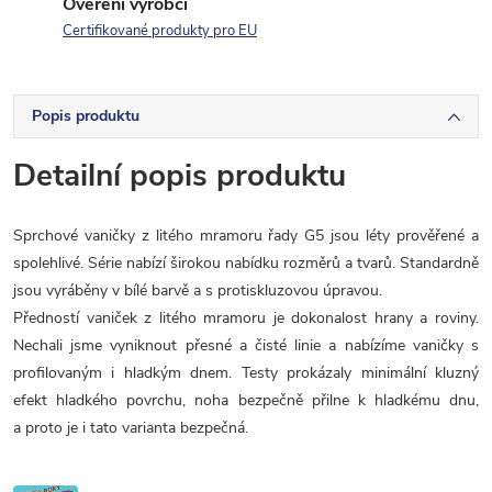
Ověření výrobci
Certifikované produkty pro EU
Popis produktu
Detailní popis produktu
Sprchové vaničky z litého mramoru řady G5 jsou léty prověřené a
spolehlivé. Série nabízí širokou nabídku rozměrů a tvarů. Standardně
jsou vyráběny v bílé barvě a s protiskluzovou úpravou.
Předností vaniček z litého mramoru je dokonalost hrany a roviny.
Nechali jsme vyniknout přesné a čisté linie a nabízíme vaničky s
profilovaným i hladkým dnem. Testy prokázaly minimální kluzný
efekt hladkého povrchu, noha bezpečně přilne k hladkému dnu,
a proto je i tato varianta bezpečná.