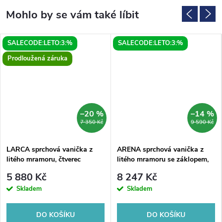
SALECODE:LETO:3:%
SALECODE:LETO:3:%
Prodloužená záruka
–20 %
–14 %
7 350 Kč
9 590 Kč
LARCA sprchová vanička z
ARENA sprchová vanička z
litého mramoru, čtverec
litého mramoru se záklopem,
90x90cm, bílá
čtverec 90x90cm, bílá
5 880 Kč
8 247 Kč
Skladem
Skladem
DO KOŠÍKU
DO KOŠÍKU