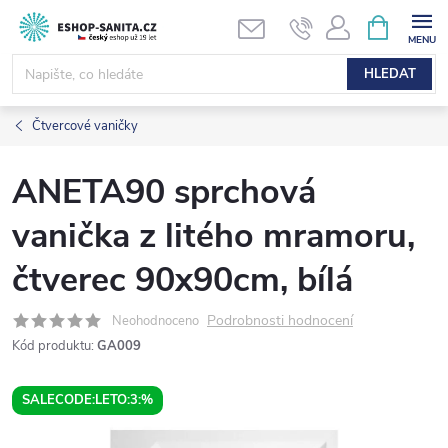
Přejít
NÁKUPNÍ
KOŠÍK
na
obsah
HLEDAT
Čtvercové vaničky
ANETA90 sprchová
vanička z litého mramoru,
čtverec 90x90cm, bílá
Podrobnosti hodnocení
Neohodnoceno
Kód produktu:
GA009
SALECODE:LETO:3:%