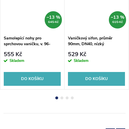
–13 %
–13 %
645 Kč
615 Kč
Samolepící nohy pro
Vaničkový sifon, průměr
sprchovou vaničku, v. 96-
90mm, DN40, nízký
125mm (6ks/sada)
555 Kč
529 Kč
Skladem
Skladem
DO KOŠÍKU
DO KOŠÍKU