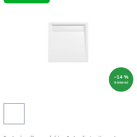
–14 %
9 590 Kč