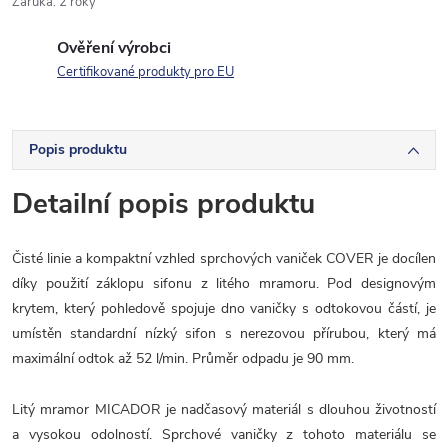
Záruka
:
2 roky
Ověření výrobci
Certifikované produkty pro EU
Popis produktu
Detailní popis produktu
Čisté linie a kompaktní vzhled sprchových vaniček COVER je docílen
díky použití záklopu sifonu z litého mramoru. Pod designovým
krytem, který pohledově spojuje dno vaničky s odtokovou částí, je
umístěn standardní nízký sifon s nerezovou přírubou, který má
maximální odtok až 52 l/min. Průměr odpadu je 90 mm.
Litý mramor MICADOR je nadčasový materiál s dlouhou životností
a vysokou odolností. Sprchové vaničky z tohoto materiálu se