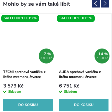
SALECODE:LETO:3:%
SALECODE:LETO:3:%
–7 %
–14 %
3 890 Kč
7 850 Kč
TECMI sprchová vanička z
AURA sprchová vanička z
litého mramoru, čtverec
litého mramoru, čtverec
90x90cm, bílá
90x90cm, bílá
3 579 Kč
6 751 Kč
Skladem
Skladem
DO KOŠÍKU
DO KOŠÍKU