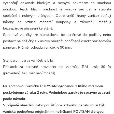
vyznačují dokonale hladkým a rovným povrchem se snadnou
údržbou. Jejich hlavní přednost je vysoká pevnost a stabilita
společně s nulovým průhybem. Ostré vnější hrany vaniček splňují
nároky na vzhled moderní koupelny a zároveň umožňují
bezespárové přisazení ke stěně.
Sprchové vaničky lze nainstalovat bezbariérově do podlahy nebo
postavit na nožičky a klasicky obezdít, popřípadě osadit obkladovým
panelem. Průměr odpadu vaniček je 90 mm.
Standardní barva vaniček je bílá.
Příplatek za barevné provedení dle vzorníku RAL lesk: 30 %
(provedení RAL mat není možné).
Na sprchovou vaničku POLYSAN vyrobenou z litého mramoru
poskytujeme záruku 2 roky. Podmínkou záruky je správné usazení
podle návodu.
V případě obezdění nebo použití obkladového panelu musí být
vanička podepřena originálními nožičkami POLYSAN dle typu