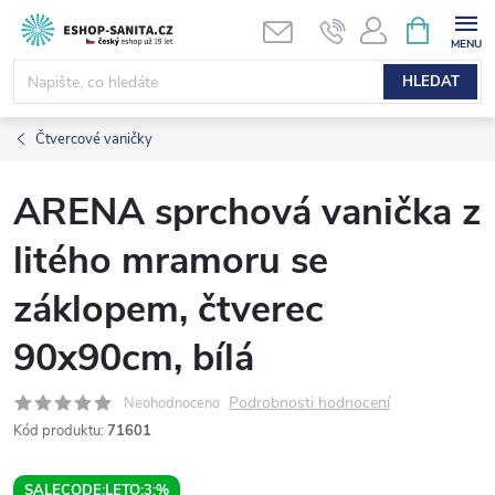
Přejít
NÁKUPNÍ
KOŠÍK
na
obsah
HLEDAT
Čtvercové vaničky
ARENA sprchová vanička z
litého mramoru se
záklopem, čtverec
90x90cm, bílá
Podrobnosti hodnocení
Neohodnoceno
Kód produktu:
71601
SALECODE:LETO:3:%