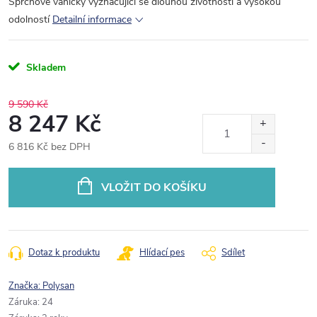
Sprchové vaničky vyznačující se dlouhou životností a vysokou
odolností
Detailní informace
Skladem
9 590 Kč
8 247 Kč
6 816 Kč bez DPH
Měrná
cena:
VLOŽIT DO KOŠÍKU
Dotaz k produktu
Hlídací pes
Sdílet
Značka:
Polysan
Záruka
:
24