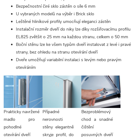
Bezpečnostní čiré sklo zástěn o síle 6 mm
U vybraných modelů na výběr i Brick sklo
Leštěné hliníkové profily umocňují eleganci zástěn
Instalační rozměr dveří do niky lze díky rozšiřovacímu profilu
EL825 zvětšit o 25 mm na každou stranu, celkem o 50 mm
Boční stěnu lze ke všem typům dveří instalovat z levé i pravé
strany, bez ohledu na stranu otevírání dveří
Dveře umožňují variabilní instalaci s levým nebo pravým
otevíráním
Prakticky navržené
Případné
Bezproblémový
madlo pro
nerovnosti
chod a snadné
pohodlné
stěny elegantně
čištění
otevírání dveří
skryje profil, do
posuvných dveří