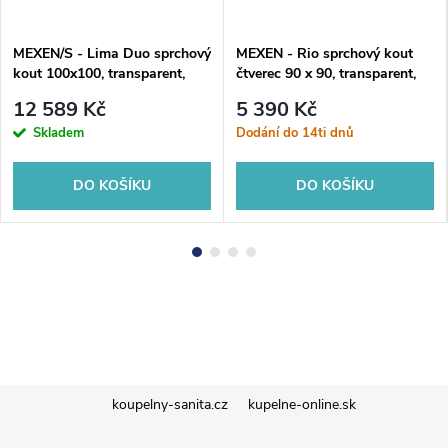
MEXEN/S - Lima Duo sprchový
MEXEN - Rio sprchový kout
kout 100x100, transparent,
čtverec 90 x 90, transparent,
chrom +vanička se sifonem
zlatá 860-090-090-50-00
12 589 Kč
5 390 Kč
856-100-100-01-02-4010
Skladem
Dodání do 14ti dnů
DO KOŠÍKU
DO KOŠÍKU
Z
koupelny-sanita.cz
kupelne-online.sk