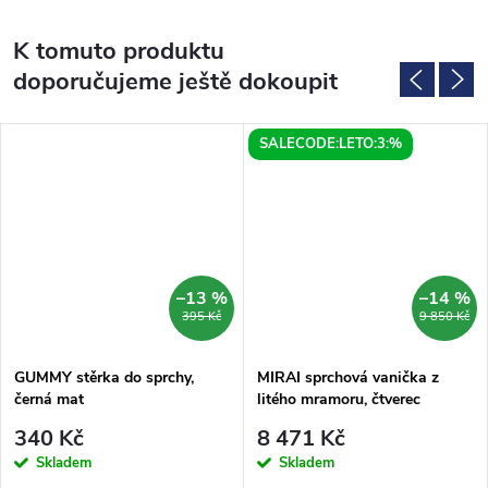
K tomuto produktu
doporučujeme ještě dokoupit
SALECODE:LETO:3:%
–13 %
–14 %
395 Kč
9 850 Kč
GUMMY stěrka do sprchy,
MIRAI sprchová vanička z
černá mat
litého mramoru, čtverec
90x90x1,8cm, bílá
340 Kč
8 471 Kč
Skladem
Skladem