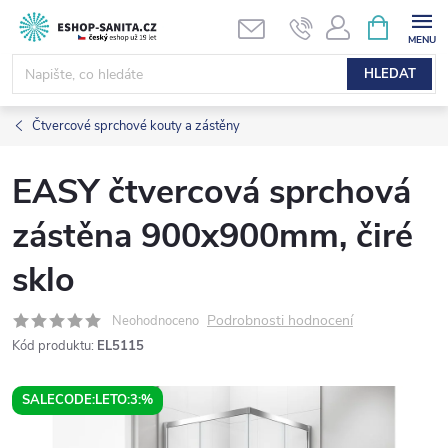
Přejít
NÁKUPNÍ
KOŠÍK
na
obsah
HLEDAT
Čtvercové sprchové kouty a zástěny
EASY čtvercová sprchová
zástěna 900x900mm, čiré
sklo
Podrobnosti hodnocení
Neohodnoceno
Kód produktu:
EL5115
SALECODE:LETO:3:%