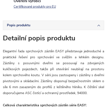
Ověření výrobci
Certifikované produkty pro EU
Popis produktu
Detailní popis produktu
Elegantní řada sprchových zástěn EASY představuje jednoduché a
praktické řešení pro sprchování ve svěžím a lehkém designu.
Zástěny s posuvnými dveřmi se posouvají na zdvojených
kuličkových pojezdech, takže při otevírání neubírají na prostoru
kolem sprchového koutu. V sérii jsou zastoupeny i zástěny s dveřmi
pivotovými a skládacími. Zástěny disponují bezpečnostním sklem o
síle 6 mm zasazeným do profilů z leštěného hliníku. K čištění skel
doporučujeme ASC čistící a ochranný prostředek, 94000.
Celková charakteristika sprchových zástěn série EASY: