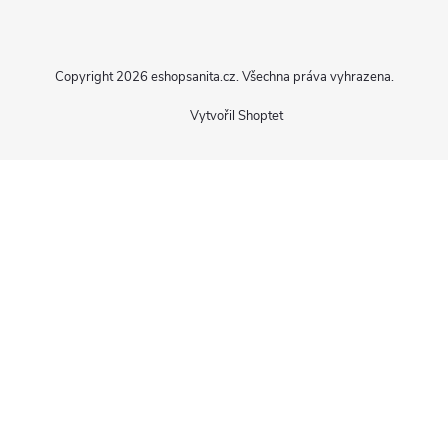
á
p
Copyright 2026
eshopsanita.cz
. Všechna práva vyhrazena.
a
Vytvořil Shoptet
t
í