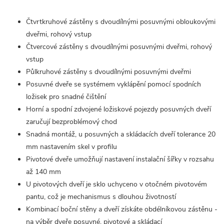
Čtvrtkruhové zástěny s dvoudílnými posuvnými obloukovými
dveřmi, rohový vstup
Čtvercové zástěny s dvoudílnými posuvnými dveřmi, rohový
vstup
Půlkruhové zástěny s dvoudílnými posuvnými dveřmi
Posuvné dveře se systémem vyklápění pomocí spodních
ložisek pro snadné čištění
Horní a spodní zdvojené ložiskové pojezdy posuvných dveří
zaručují bezproblémový chod
Snadná montáž, u posuvných a skládacích dveří tolerance 20
mm nastavením skel v profilu
Pivotové dveře umožňují nastavení instalační šířky v rozsahu
až 140 mm
U pivotových dveří je sklo uchyceno v otočném pivotovém
pantu, což je mechanismus s dlouhou životností
Kombinací boční stěny a dveří získáte obdélníkovou zástěnu -
na výběr dveře posuvné, pivotové a skládací