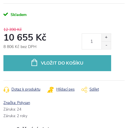
Skladem
12 390 Kč
10 655 Kč
8 806 Kč bez DPH
Měrná
cena:
VLOŽIT DO KOŠÍKU
Dotaz k produktu
Hlídací pes
Sdílet
Značka:
Polysan
Záruka
:
24
Záruka
:
2 roky