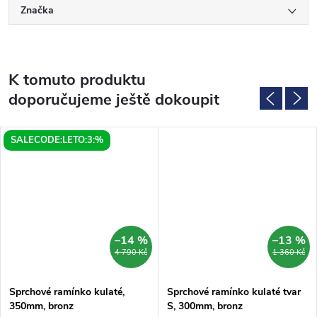
Značka
K tomuto produktu
doporučujeme ještě dokoupit
SALECODE:LETO:3:%
–14 %
–13 %
4 790 Kč
1 360 Kč
Sprchové ramínko kulaté,
Sprchové ramínko kulaté tvar
350mm, bronz
S, 300mm, bronz