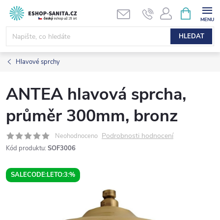
Přejít
NÁKUPNÍ
KOŠÍK
na
obsah
HLEDAT
Hlavové sprchy
ANTEA hlavová sprcha,
průměr 300mm, bronz
Podrobnosti hodnocení
Neohodnoceno
Kód produktu:
SOF3006
SALECODE:LETO:3:%