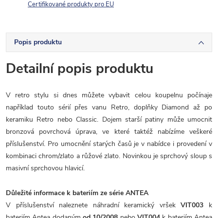
Certifikované produkty pro EU
Popis produktu
Detailní popis produktu
V retro stylu si dnes můžete vybavit celou koupelnu počínaje
například touto sérií přes vanu Retro,
doplňky Diamond až po
keramiku Retro nebo Classic. Dojem starší patiny může umocnit
bronzová povrchová úprava, ve které taktéž nabízíme veškeré
příslušenství. Pro umocnění starých časů je v nabídce i provedení v
kombinaci chrom/zlato a růžové zlato. Novinkou je sprchový sloup s
masivní sprchovou hlavicí.
Důležité informace k bateriím ze série ANTEA
V příslušenství naleznete náhradní keramický vršek
VIT003
k
bateriím Antea dodaným
od 10/2008
nebo
VIT004
k bateriím Antea