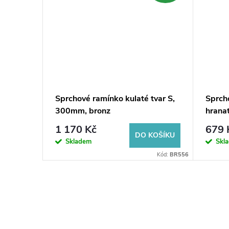
,
Sprchové ramínko kulaté tvar S,
Sprch
300mm, bronz
hrana
1 170 Kč
679 
KOŠÍKU
DO KOŠÍKU
Skladem
Skl
Kód:
BR519
Kód:
BR556