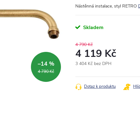
Nástěnná instalace, styl RETRO
Skladem
4 790 Kč
4 119 Kč
–14 %
3 404 Kč bez DPH
Měrná
4 790 Kč
cena:
Dotaz k produktu
Hlí