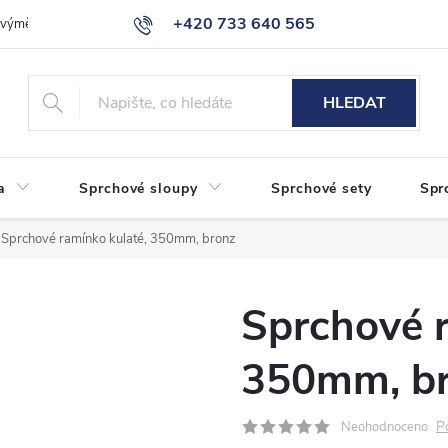
+420 733 640 565
a výměna zboží
Reklamace
Obchodní podmínky
Podmínky ochr
info@eshop-sanita.cz
HLEDAT
a
Sprchové sloupy
Sprchové sety
Spr
Sprchové ramínko kulaté, 350mm, bronz
Sprchové r
350mm, b
P
Neohodnoceno