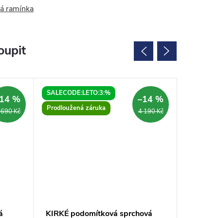
á ramínka
oupit
SALECODE:LETO:3:%
SALECOD
14 %
–14 %
Prodloužená záruka
Prodlouž
 690 Kč
4 190 Kč
á
KIRKÉ podomítková sprchová
ANTEA p