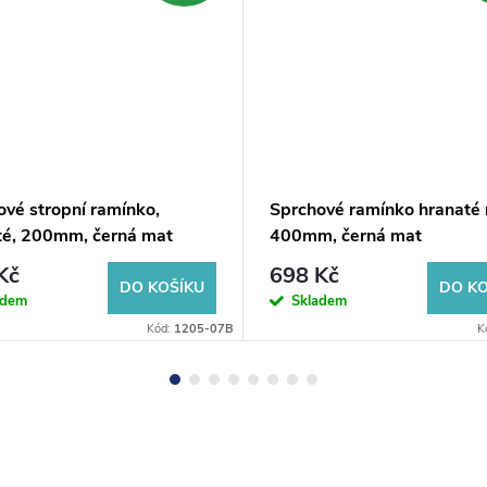
ové stropní ramínko,
Sprchové ramínko hranaté 
té, 200mm, černá mat
400mm, černá mat
Kč
698 Kč
DO KOŠÍKU
DO KO
adem
Skladem
Kód:
1205-07B
K