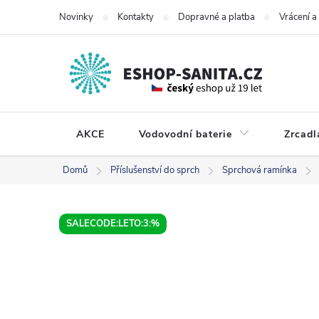
Přejít
Novinky
Kontakty
Dopravné a platba
Vrácení 
na
obsah
AKCE
Vodovodní baterie
Zrcadl
Domů
Příslušenství do sprch
Sprchová ramínka
SALECODE:LETO:3:%