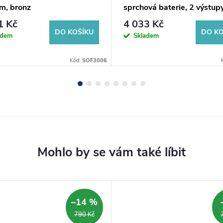
, bronz
sprchová baterie, 2 výstupy
páčka, bronz
1 Kč
4 033 Kč
DO KOŠÍKU
DO KO
adem
Skladem
Kód:
SOF3006
–14 %
790 Kč