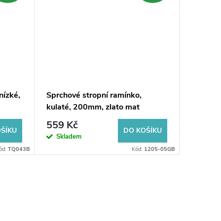
nízké,
Sprchové stropní ramínko,
Sprchov
kulaté, 200mm, zlato mat
kulaté,
559 Kč
396 K
ŠÍKU
DO KOŠÍKU
Skladem
Sklad
ód:
TQ043B
Kód:
1205-05GB