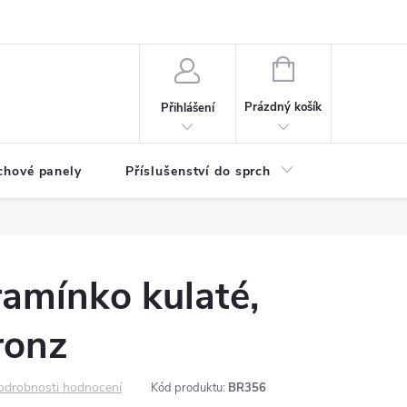
any osobních údajů
NÁKUPNÍ
KOŠÍK
Prázdný košík
Přihlášení
chové panely
Příslušenství do sprch
Umyvadla
amínko kulaté,
ronz
odrobnosti hodnocení
Kód produktu:
BR356