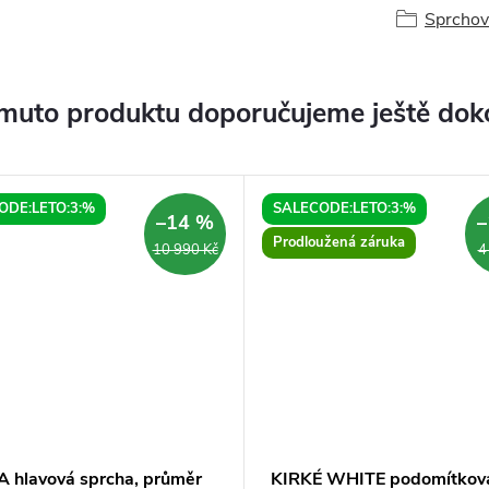
Sprchov
muto produktu doporučujeme ještě dok
ODE:LETO:3:%
SALECODE:LETO:3:%
–14 %
–
Prodloužená záruka
10 990 Kč
4
 hlavová sprcha, průměr
KIRKÉ WHITE podomítkov