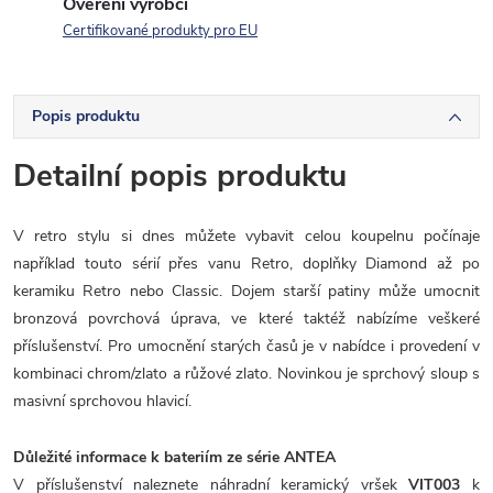
Ověření výrobci
Certifikované produkty pro EU
Popis produktu
Detailní popis produktu
V retro stylu si dnes můžete vybavit celou koupelnu počínaje
například touto sérií přes vanu Retro,
doplňky Diamond až po
keramiku Retro nebo Classic. Dojem starší patiny může umocnit
bronzová povrchová úprava, ve které taktéž nabízíme veškeré
příslušenství. Pro umocnění starých časů je v nabídce i provedení v
kombinaci chrom/zlato a růžové zlato. Novinkou je sprchový sloup s
masivní sprchovou hlavicí.
Důležité informace k bateriím ze série ANTEA
V příslušenství naleznete náhradní keramický vršek
VIT003
k