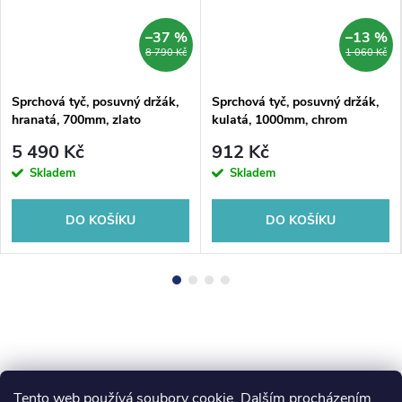
–37 %
–13 %
8 790 Kč
1 060 Kč
Sprchová tyč, posuvný držák,
Sprchová tyč, posuvný držák,
hranatá, 700mm, zlato
kulatá, 1000mm, chrom
5 490 Kč
912 Kč
Skladem
Skladem
DO KOŠÍKU
DO KOŠÍKU
Tento web používá soubory cookie. Dalším procházením