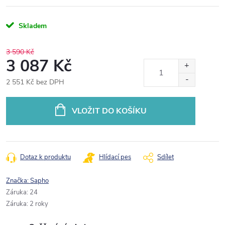
Skladem
3 590 Kč
3 087 Kč
2 551 Kč bez DPH
Měrná
cena:
VLOŽIT DO KOŠÍKU
Dotaz k produktu
Hlídací pes
Sdílet
Značka:
Sapho
Záruka
:
24
Záruka
:
2 roky