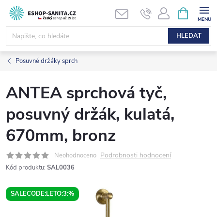
Přejít
NÁKUPNÍ
KOŠÍK
na
obsah
HLEDAT
Posuvné držáky sprch
ANTEA sprchová tyč,
posuvný držák, kulatá,
670mm, bronz
Podrobnosti hodnocení
Neohodnoceno
Kód produktu:
SAL0036
SALECODE:LETO:3:%