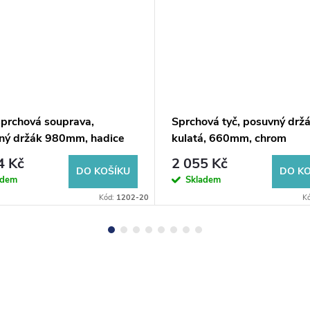
prchová souprava,
Sprchová tyč, posuvný držá
ný držák 980mm, hadice
kulatá, 660mm, chrom
mm, chrom
4 Kč
2 055 Kč
DO KOŠÍKU
DO KO
adem
Skladem
Kód:
1202-20
K