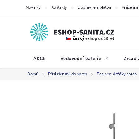
Přejít
Novinky
Kontakty
Dopravné a platba
Vrácení 
na
obsah
AKCE
Vodovodní baterie
Zrcadl
Domů
Příslušenství do sprch
Posuvné držáky sprch