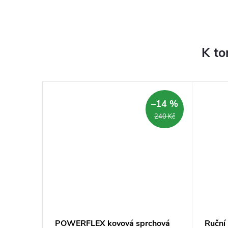
K to
–72 %
–14 %
2 490 Kč
240 Kč
rchová
POWERFLEX kovová sprchová
Ruční