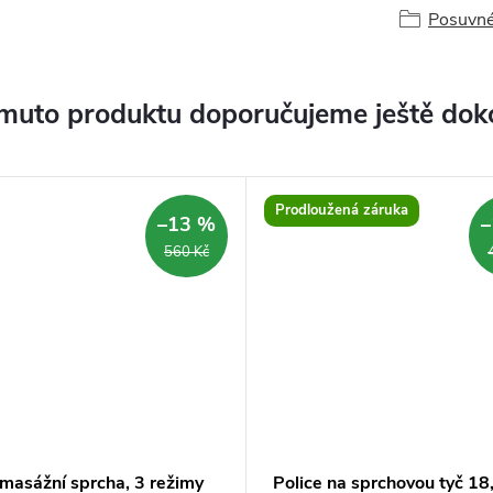
Posuvné
muto produktu doporučujeme ještě dok
Prodloužená záruka
–13 %
–
560 Kč
 masážní sprcha, 3 režimy
Police na sprchovou tyč 18,