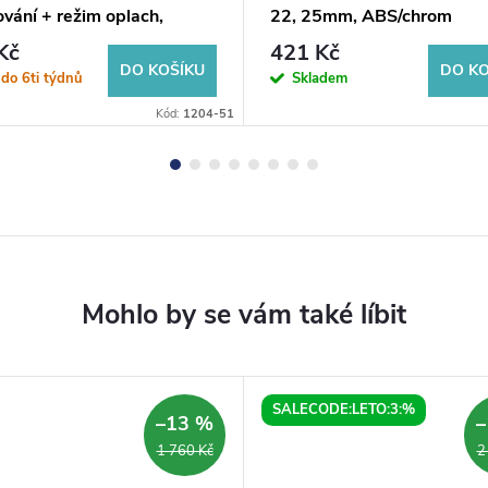
vání + režim oplach,
22, 25mm, ABS/chrom
on trysky, průměr 120mm,
Kč
421 Kč
chrom
DO KOŠÍKU
DO KO
do 6ti týdnů
Skladem
Kód:
1204-51
SALECODE:LETO:3:%
–13 %
–
1 760 Kč
2