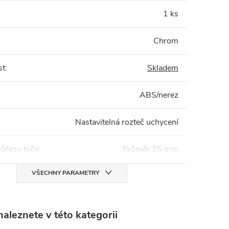
1 ks
Chrom
st
:
Skladem
ABS/nerez
Nastavitelná rozteč uchycení
ůřezu tyče
:
Průměr 25 mm
VŠECHNY PARAMETRY
aleznete v této kategorii