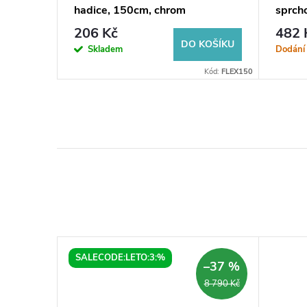
hadice, 150cm, chrom
sprcho
silik
206 Kč
482 
ABS/
KOŠÍKU
DO KOŠÍKU
Skladem
Dodání 
Kód:
MG041
Kód:
FLEX150
SALECODE:LETO:3:%
–40 %
–37 %
6 390 Kč
8 790 Kč