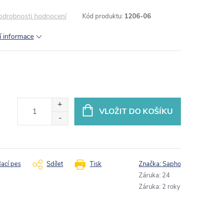
odrobnosti hodnocení
Kód produktu:
1206-06
í informace
VLOŽIT DO KOŠÍKU
dací pes
Sdílet
Tisk
Značka:
Sapho
Záruka
:
24
Záruka
:
2 roky