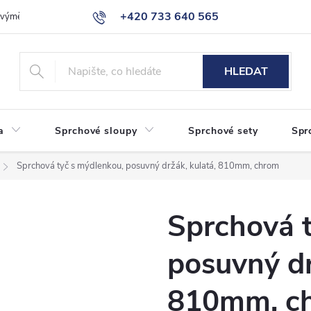
+420 733 640 565
a výměna zboží
Reklamace
Obchodní podmínky
Podmínky ochr
info@eshop-sanita.cz
HLEDAT
a
Sprchové sloupy
Sprchové sety
Spr
Sprchová tyč s mýdlenkou, posuvný držák, kulatá, 810mm, chrom
Sprchová 
posuvný dr
810mm, c