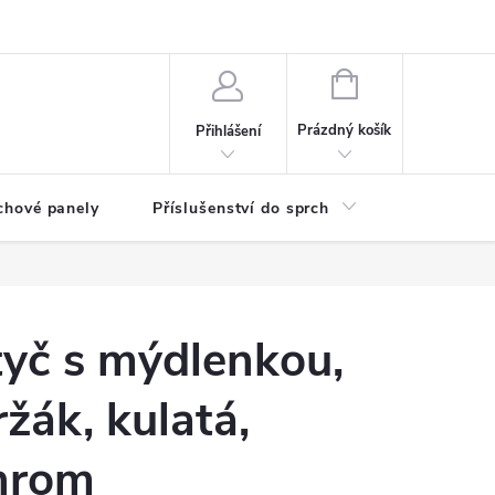
any osobních údajů
NÁKUPNÍ
KOŠÍK
Prázdný košík
Přihlášení
chové panely
Příslušenství do sprch
Umyvadla
tyč s mýdlenkou,
žák, kulatá,
hrom