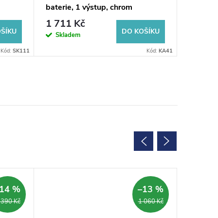
baterie, 1 výstup, chrom
baterie,
1 711 Kč
3 001
ŠÍKU
DO KOŠÍKU
Skladem
Sklad
Kód:
SK111
Kód:
KA41
SALECOD
14 %
–13 %
 390 Kč
1 060 Kč