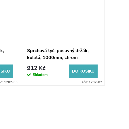
k,
Sprchová tyč, posuvný držák,
ANTEA s
kulatá, 1000mm, chrom
držák, 
912 Kč
3 345
ŠÍKU
DO KOŠÍKU
Skladem
Dodání d
ód:
1202-06
Kód:
1202-02