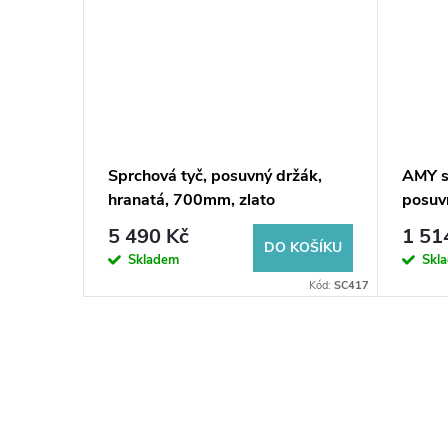
žák,
Sprchová tyč, posuvný držák,
AMY s
mat
hranatá, 700mm, zlato
posuv
1500
5 490 Kč
1 51
KOŠÍKU
DO KOŠÍKU
Skladem
Skl
Kód:
SC415
Kód:
SC417