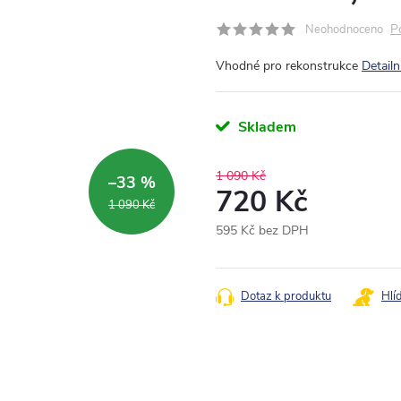
P
Neohodnoceno
Vhodné pro rekonstrukce
Detailn
Skladem
1 090 Kč
–33 %
720 Kč
1 090 Kč
595 Kč bez DPH
Měrná
cena:
Dotaz k produktu
Hlí