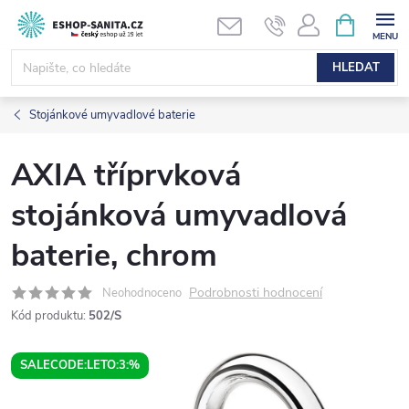
Přejít
NÁKUPNÍ
KOŠÍK
na
obsah
HLEDAT
Stojánkové umyvadlové baterie
AXIA tříprvková
stojánková umyvadlová
baterie, chrom
Podrobnosti hodnocení
Neohodnoceno
Kód produktu:
502/S
SALECODE:LETO:3:%