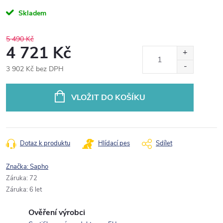
Skladem
5 490 Kč
4 721 Kč
3 902 Kč bez DPH
Měrná
cena:
VLOŽIT DO KOŠÍKU
Dotaz k produktu
Hlídací pes
Sdílet
Značka:
Sapho
Záruka
:
72
Záruka
:
6 let
Ověření výrobci