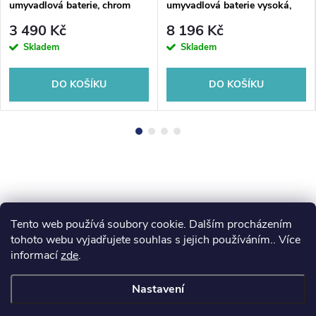
umyvadlová baterie, chrom
umyvadlová baterie vysoká,
prodloužená hubice, černá
3 490 Kč
8 196 Kč
mat/zlato mat
Skladem
Skladem
DO KOŠÍKU
DO KOŠÍKU
Tento web používá soubory cookie. Dalším procházením
Z
koupelny-sanita.cz
kupelne-online.sk
tohoto webu vyjadřujete souhlas s jejich používáním.. Více
informací
zde
.
á
Nastavení
p