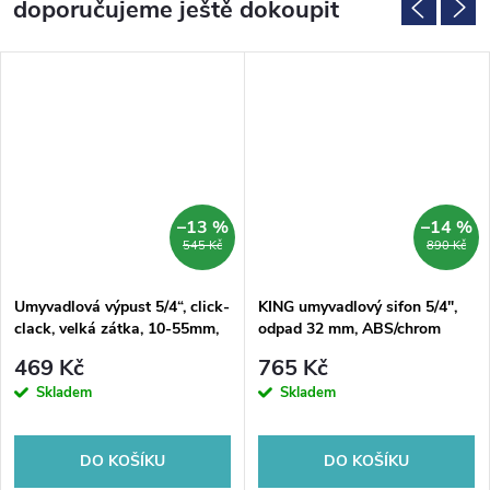
doporučujeme ještě dokoupit
–13 %
–14 %
545 Kč
890 Kč
Umyvadlová výpust 5/4“, click-
KING umyvadlový sifon 5/4",
clack, velká zátka, 10-55mm,
odpad 32 mm, ABS/chrom
chrom
469 Kč
765 Kč
Skladem
Skladem
DO KOŠÍKU
DO KOŠÍKU