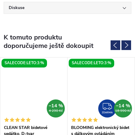
Diskuse
K tomuto produktu
doporučujeme ještě dokoupit
SALECODE:LETO:3:%
SALECODE:LETO:3:%
–14 %
–14 %
ZDAR
4 290 Kč
18 990 Kč
ZDARMA
CLEAN STAR bidetové
BLOOMING elektronický bidet
sedátko, D-tvar
s dálkovým ovládáním