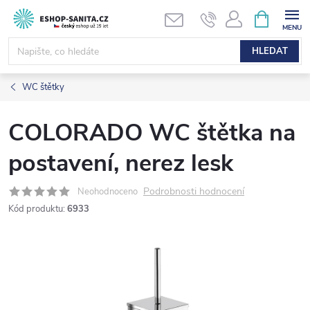
Přejít
NÁKUPNÍ
KOŠÍK
na
obsah
HLEDAT
WC štětky
COLORADO WC štětka na
postavení, nerez lesk
Podrobnosti hodnocení
Neohodnoceno
Kód produktu:
6933