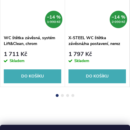
–14 %
–14 %
1 990 Kč
2 090 Kč
WC štětka závěsná, systém
X-STEEL WC štětka
Lift&Clean, chrom
závěsná/na postavení, nerez
mat
1 711 Kč
1 797 Kč
Skladem
Skladem
DO KOŠÍKU
DO KOŠÍKU