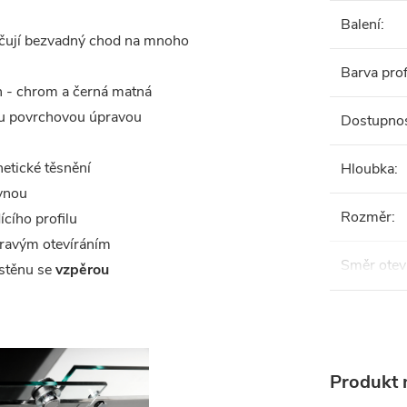
Balení
:
ručují bezvadný chod na mnoho
Barva prof
ch - chrom a černá matná
ou povrchovou úpravou
Dostupno
etické těsnění
Hloubka
:
evnou
Rozměr
:
ícího profilu
 pravým otevíráním
Směr otev
ástěnu se
vzpěrou
Produkt n