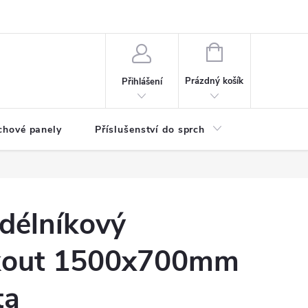
any osobních údajů
NÁKUPNÍ
KOŠÍK
Prázdný košík
Přihlášení
chové panely
Příslušenství do sprch
Umyvadla
délníkový
 kout 1500x700mm
ta