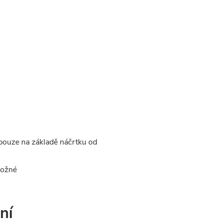
pouze na základě náčrtku od
možné
ní