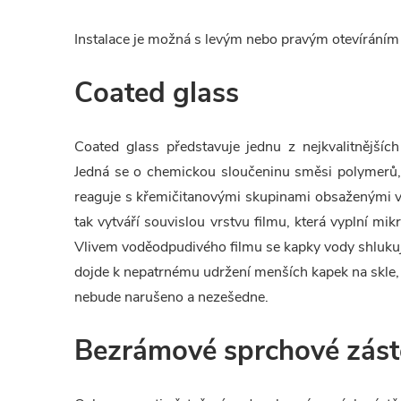
Instalace je možná s levým nebo pravým otevíráním 
Coated glass
Coated glass představuje jednu z nejkvalitnějšíc
Jedná se o chemickou sloučeninu směsi polymerů, k
reaguje s křemičitanovými skupinami obsaženými v
tak vytváří souvislou vrstvu filmu, která vyplní mi
Vlivem voděodpudivého filmu se kapky vody shlukují 
dojde k nepatrnému udržení menších kapek na skle,
nebude narušeno a nezešedne.
Bezrámové sprchové zás