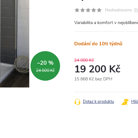
P
Neohodnoceno
Variabilita a komfort v nejoblíben
Dodání do 10ti týdnů
24 000 Kč
–20 %
19 200 Kč
24 000 Kč
15 868 Kč bez DPH
Měrná
cena:
Dotaz k produktu
Hlí