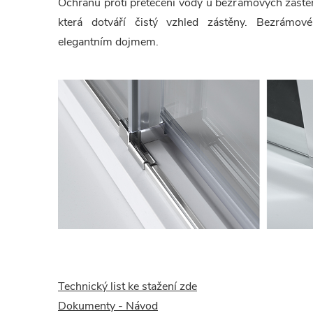
Ochranu proti přetečení vody u bezrámových zástěn 
která dotváří čistý vzhled zástěny. Bezrámov
elegantním dojmem.
Technický list ke stažení zde
Dokumenty - Návod