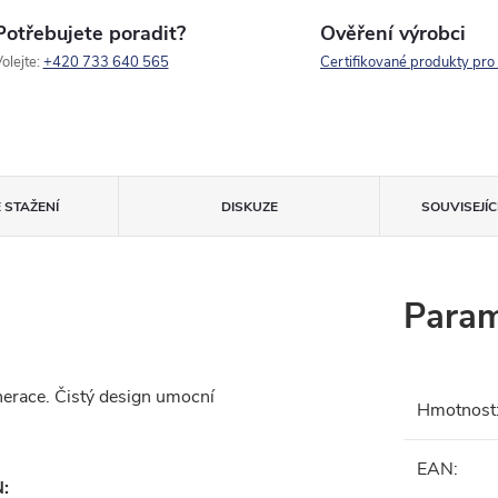
Potřebujete poradit?
Ověření výrobci
olejte:
+420 733 640 565
Certifikované produkty pro
 STAŽENÍ
DISKUZE
SOUVISEJÍ
Param
erace. Čistý design umocní
Hmotnost
EAN
:
N: