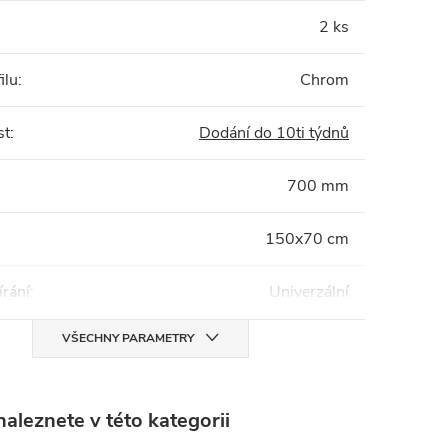
2 ks
ilu
:
Chrom
st
:
Dodání do 10ti týdnů
700 mm
150x70 cm
írání
:
Univerzální
VŠECHNY PARAMETRY
aleznete v této kategorii