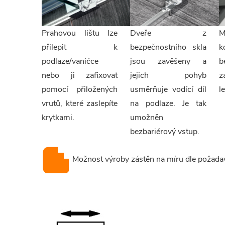
Prahovou lištu lze
Dveře z
M
přilepit k
bezpečnostního skla
k
podlaze/vaničce
jsou zavěšeny a
b
nebo ji zafixovat
jejich pohyb
z
pomocí přiložených
usměrňuje vodící díl
le
vrutů, které zaslepíte
na podlaze. Je tak
krytkami.
umožněn
bezbariérový vstup.
Možnost výroby zástěn na míru dle požada