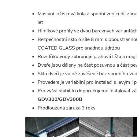
Masivní ložisková kola a spodní vodící díl za
let
Hliníkové profily ve dvou barevných variantá
Bezpečnostní sklo o síle 8 mm s oboustrann
COATED GLASS pro snadnou údržbu
Rozstřiku vody zabraňuje prahová lišta a magn
Dveře jsou děleny na část posuvnou a část p
Sklo dveří je volně zavěšené bez spodního vod
Provedení je variabilní pro instalaci s levým i
Pro vyšší stabilitu doporučujeme instalovat z
GDV300/GDV300B
Prodloužená záruka 3 roky