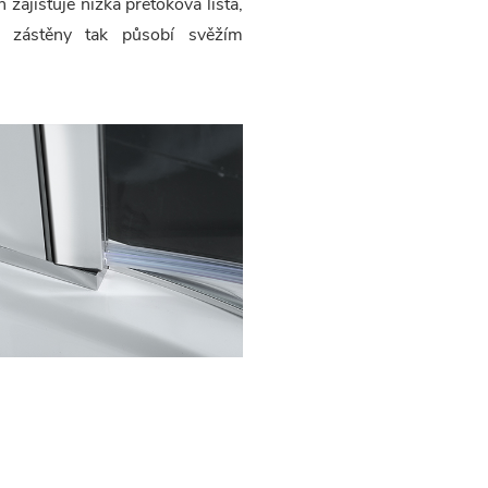
zajišťuje nízká přetoková lišta,
é zástěny tak působí svěžím