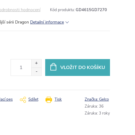
odrobnosti hodnocení
Kód produktu:
GD4615GD7270
ější sérii Dragon
Detailní informace
VLOŽIT DO KOŠÍKU
dací pes
Sdílet
Tisk
Značka:
Gelco
Záruka
:
36
Záruka
:
3 roky