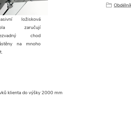
Obdélní
asivní ložisková
ola zaručují
ezvadný chod
ástěny na mnoho
t.
vků klienta do výšky 2000 mm