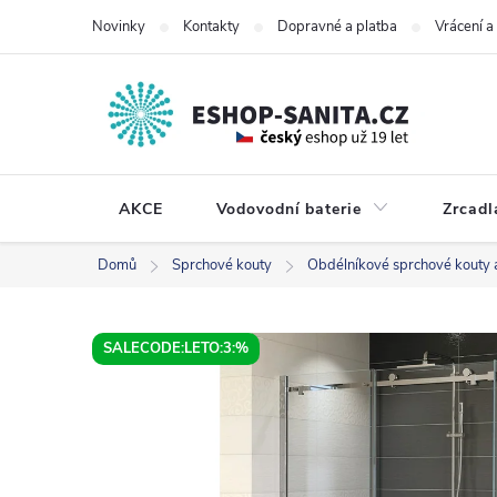
Přejít
Novinky
Kontakty
Dopravné a platba
Vrácení 
na
obsah
AKCE
Vodovodní baterie
Zrcadl
Domů
Sprchové kouty
Obdélníkové sprchové kouty 
SALECODE:LETO:3:%