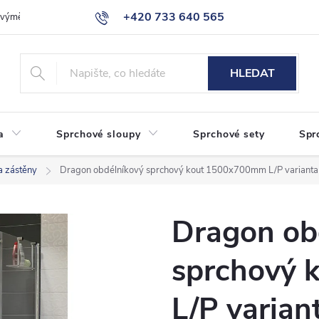
+420 733 640 565
a výměna zboží
Reklamace
Obchodní podmínky
Podmínky ochr
info@eshop-sanita.cz
HLEDAT
a
Sprchové sloupy
Sprchové sety
Spr
a zástěny
Dragon obdélníkový sprchový kout 1500x700mm L/P varianta
Dragon ob
sprchový
L/P varian