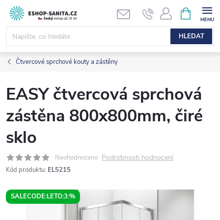
Přejít
NÁKUPNÍ
KOŠÍK
na
obsah
HLEDAT
Čtvercové sprchové kouty a zástěny
EASY čtvercová sprchová
zástěna 800x800mm, čiré
sklo
Podrobnosti hodnocení
Neohodnoceno
Kód produktu:
EL5215
SALECODE:LETO:3:%