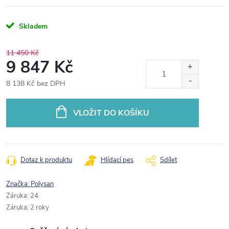
Skladem
11 450 Kč
9 847 Kč
8 138 Kč bez DPH
Měrná
cena:
VLOŽIT DO KOŠÍKU
Dotaz k produktu
Hlídací pes
Sdílet
Značka:
Polysan
Záruka
:
24
Záruka
:
2 roky