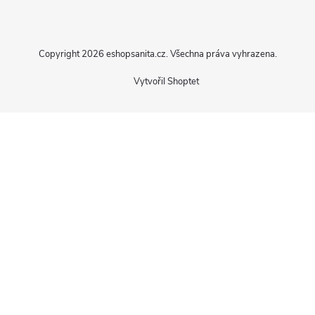
á
p
Copyright 2026
eshopsanita.cz
. Všechna práva vyhrazena.
a
Vytvořil Shoptet
t
í