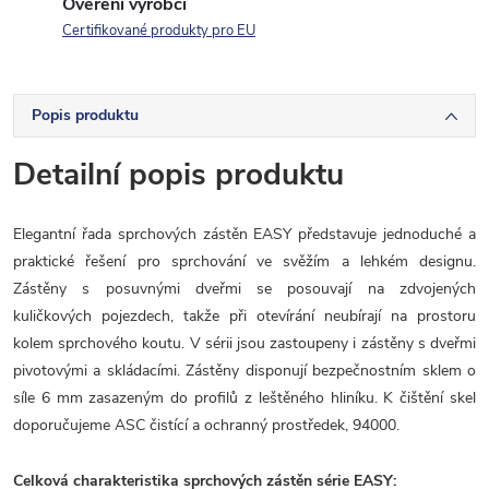
Ověření výrobci
Certifikované produkty pro EU
Popis produktu
Detailní popis produktu
Elegantní řada sprchových zástěn EASY představuje jednoduché a
praktické řešení pro sprchování ve svěžím a lehkém designu.
Zástěny s posuvnými dveřmi se posouvají na zdvojených
kuličkových pojezdech, takže při otevírání neubírají na prostoru
kolem sprchového koutu. V sérii jsou zastoupeny i zástěny s dveřmi
pivotovými a skládacími. Zástěny disponují bezpečnostním sklem o
síle 6 mm zasazeným do profilů z leštěného hliníku. K čištění skel
doporučujeme ASC čistící a ochranný prostředek, 94000.
Celková charakteristika sprchových zástěn série EASY: