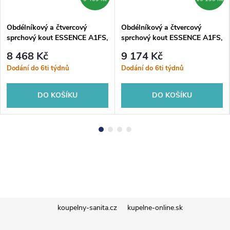
Obdélníkový a čtvercový
Obdélníkový a čtvercový
sprchový kout ESSENCE A1FS,
sprchový kout ESSENCE A1FS,
70 , 200, Pravé (DX), Čiré
80, 200, Pravé (DX), Čiré
8 468 Kč
9 174 Kč
bezpečnostní sklo - 6 mm,
bezpečnostní sklo - 6 mm,
Dodání do 6ti týdnů
Dodání do 6ti týdnů
Hliník bílý
Hliník bílý
DO KOŠÍKU
DO KOŠÍKU
Z
koupelny-sanita.cz
kupelne-online.sk