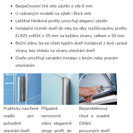
Bezpečnostní čiré sklo zástěn o síle 6 mm
U vybraných modelů na výběr i Brick sklo
Leštěné hliníkové profily umocňují eleganci zástěn
Instalační rozměr dveří do niky lze díky rozšiřovacímu profilu
EL825 zvětšit o 25 mm na každou stranu, celkem o 50 mm
Boční stěnu lze ke všem typům dveří instalovat z levé i pravé
strany, bez ohledu na stranu otevírání dveří
Dveře umožňují variabilní instalaci s levým nebo pravým
otevíráním
Prakticky navržené
Případné
Bezproblémový
madlo pro
nerovnosti
chod a snadné
pohodlné
stěny elegantně
čištění
otevírání dveří
skryje profil, do
posuvných dveří