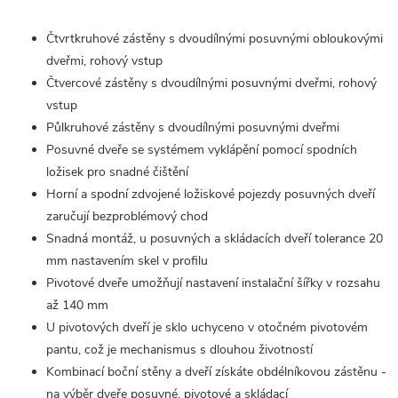
Čtvrtkruhové zástěny s dvoudílnými posuvnými obloukovými
dveřmi, rohový vstup
Čtvercové zástěny s dvoudílnými posuvnými dveřmi, rohový
vstup
Půlkruhové zástěny s dvoudílnými posuvnými dveřmi
Posuvné dveře se systémem vyklápění pomocí spodních
ložisek pro snadné čištění
Horní a spodní zdvojené ložiskové pojezdy posuvných dveří
zaručují bezproblémový chod
Snadná montáž, u posuvných a skládacích dveří tolerance 20
mm nastavením skel v profilu
Pivotové dveře umožňují nastavení instalační šířky v rozsahu
až 140 mm
U pivotových dveří je sklo uchyceno v otočném pivotovém
pantu, což je mechanismus s dlouhou životností
Kombinací boční stěny a dveří získáte obdélníkovou zástěnu -
na výběr dveře posuvné, pivotové a skládací