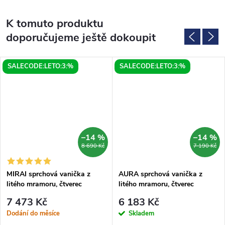
K tomuto produktu
doporučujeme ještě dokoupit
SALECODE:LETO:3:%
SALECODE:LETO:3:%
–14 %
–14 %
8 690 Kč
7 190 Kč
MIRAI sprchová vanička z
AURA sprchová vanička z
litého mramoru, čtverec
litého mramoru, čtverec
80x80x1,8cm, bílá
80x80cm, bílá
7 473 Kč
6 183 Kč
Dodání do měsíce
Skladem