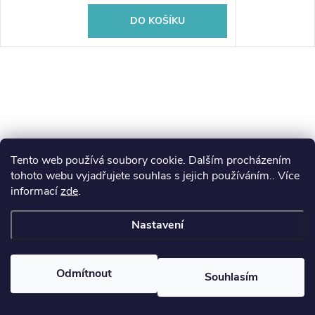
DO KOŠÍKU
Tento web používá soubory cookie. Dalším procházením
Z
tohoto webu vyjadřujete souhlas s jejich používáním.. Více
koupelny-sanita.cz
kupelne-online.sk
informací
zde
.
á
Nastavení
p
Copyright 2026
eshopsanita.cz
. Všechna práva vyhrazena.
a
Odmítnout
Souhlasím
Vytvořil Shoptet