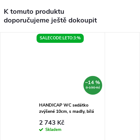
K tomuto produktu
doporučujeme ještě dokoupit
SALECODE:LETO:3:%
–14 %
3 190 Kč
HANDICAP WC sedátko
zvýšené 10cm, s madly, bílá
2 743 Kč
Skladem