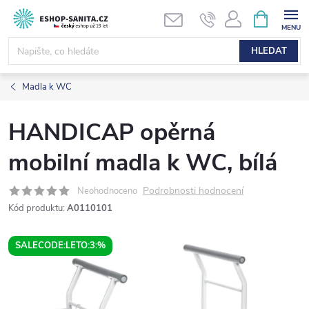
Přejít
NÁKUPNÍ
KOŠÍK
na
obsah
HLEDAT
Madla k WC
HANDICAP opěrná
mobilní madla k WC, bílá
Podrobnosti hodnocení
Neohodnoceno
Kód produktu:
A0110101
SALECODE:LETO:3:%