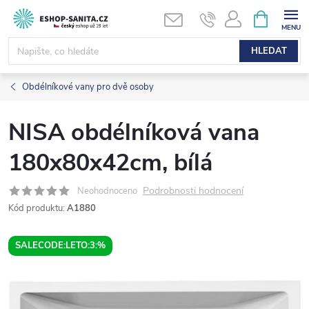
Přejít
NÁKUPNÍ
KOŠÍK
na
obsah
HLEDAT
Obdélníkové vany pro dvě osoby
NISA obdélníková vana
180x80x42cm, bílá
Podrobnosti hodnocení
Neohodnoceno
Kód produktu:
A1880
SALECODE:LETO:3:%