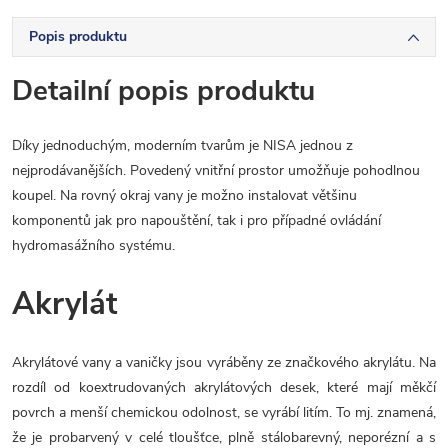
Popis produktu
Detailní popis produktu
Díky jednoduchým, moderním tvarům je NISA jednou z
nejprodávanějších. Povedený vnitřní prostor umožňuje pohodlnou
koupel. Na rovný okraj vany je možno instalovat většinu
komponentů jak pro napouštění, tak i pro případné ovládání
hydromasážního systému.
Akrylát
Akrylátové vany a vaničky jsou vyráběny ze značkového akrylátu. Na
rozdíl od koextrudovaných akrylátových desek, které mají měkčí
povrch a menší chemickou odolnost, se vyrábí litím. To mj. znamená,
že je probarvený v celé tloušťce, plně stálobarevný, neporézní a s