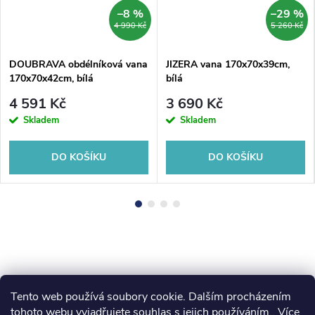
–8 %
–29 %
4 990 Kč
5 260 Kč
DOUBRAVA obdélníková vana
JIZERA vana 170x70x39cm,
170x70x42cm, bílá
bílá
4 591 Kč
3 690 Kč
Skladem
Skladem
DO KOŠÍKU
DO KOŠÍKU
Tento web používá soubory cookie. Dalším procházením
Z
koupelny-sanita.cz
kupelne-online.sk
tohoto webu vyjadřujete souhlas s jejich používáním.. Více