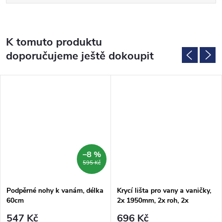
K tomuto produktu
doporučujeme ještě dokoupit
–8 %
595 Kč
Podpěrné nohy k vanám, délka
Krycí lišta pro vany a vaničky,
60cm
2x 1950mm, 2x roh, 2x
zakončení, bílá
547 Kč
696 Kč