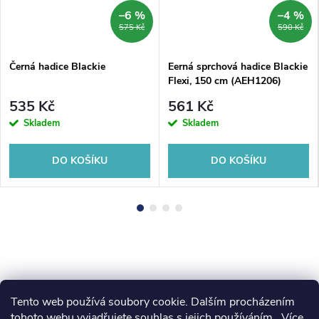
–6 %
–4 %
575 Kč
590 Kč
Černá hadice Blackie
Eerná sprchová hadice Blackie
Flexi, 150 cm (AEH1206)
535 Kč
561 Kč
Skladem
Skladem
DO KOŠÍKU
DO KOŠÍKU
Tento web používá soubory cookie. Dalším procházením
koupelny-sanita.cz
kupelne-online.sk
tohoto webu vyjadřujete souhlas s jejich používáním.. Více