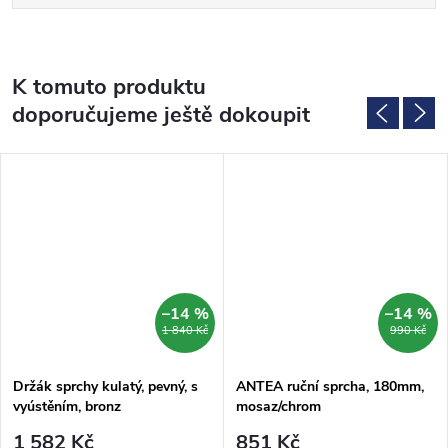
K tomuto produktu
doporučujeme ještě dokoupit
–14 %
–14 %
1 840 Kč
990 Kč
Držák sprchy kulatý, pevný, s
ANTEA ruční sprcha, 180mm,
vyústěním, bronz
mosaz/chrom
1 582 Kč
851 Kč