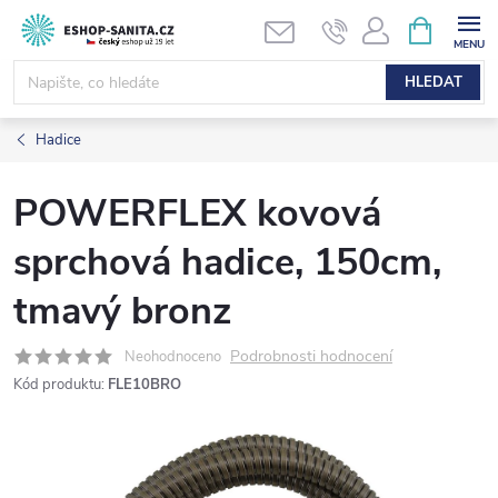
Přejít
NÁKUPNÍ
KOŠÍK
na
obsah
HLEDAT
Hadice
POWERFLEX kovová
sprchová hadice, 150cm,
tmavý bronz
Podrobnosti hodnocení
Neohodnoceno
Kód produktu:
FLE10BRO