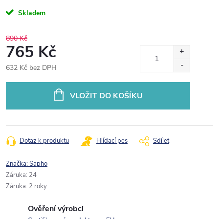
Skladem
890 Kč
765 Kč
632 Kč bez DPH
Měrná
cena:
VLOŽIT DO KOŠÍKU
Dotaz k produktu
Hlídací pes
Sdílet
Značka:
Sapho
Záruka
:
24
Záruka
:
2 roky
Ověření výrobci