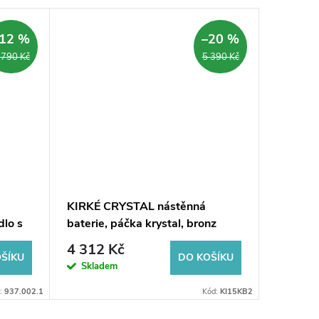
Prodlouž
12 %
–20 %
ARMA
 790 Kč
5 390 Kč
KIRKÉ CRYSTAL nástěnná
TORI nás
dlo s
baterie, páčka krystal, bronz
chrom
4 312 Kč
1 109
ŠÍKU
DO KOŠÍKU
Skladem
Sklad
:
937.002.1
Kód:
KI15KB2