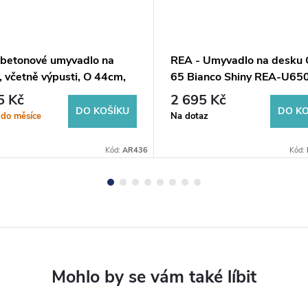
betonové umyvadlo na
REA - Umyvadlo na desku 
 včetně výpusti, O 44cm,
65 Bianco Shiny REA-U65
granit
5 Kč
2 695 Kč
DO KOŠÍKU
DO KO
 do měsíce
Na dotaz
Kód:
AR436
Kód: