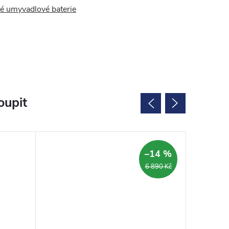
é umyvadlové baterie
oupit
SALECOD
–14 %
6 890 Kč