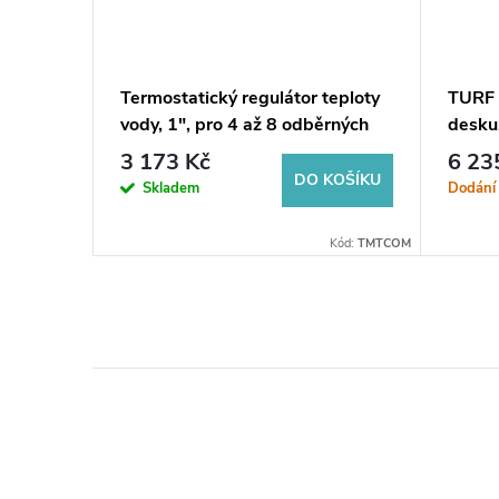
né i na
Termostatický regulátor teploty
TURF 
vody, 1", pro 4 až 8 odběrných
desku,
míst, chrom
černý 
3 173 Kč
6 23
KOŠÍKU
DO KOŠÍKU
Skladem
Dodání
d:
OLKLT2223L
Kód:
TMTCOM