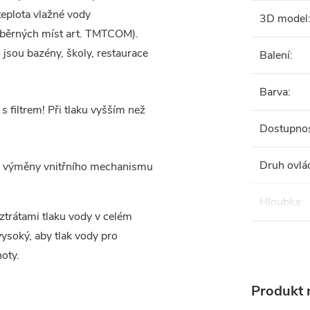
teplota vlažné vody
3D model
dběrných míst art. TMTCOM).
o jsou bazény, školy, restaurace
Balení
:
Barva
:
 filtrem! Při tlaku vyšším než
Dostupno
Druh ovlá
ez výměny vnitřního mechanismu
Hloubka
:
e ztrátami tlaku vody v celém
ysoký, aby tlak vody pro
oty.
Produkt n