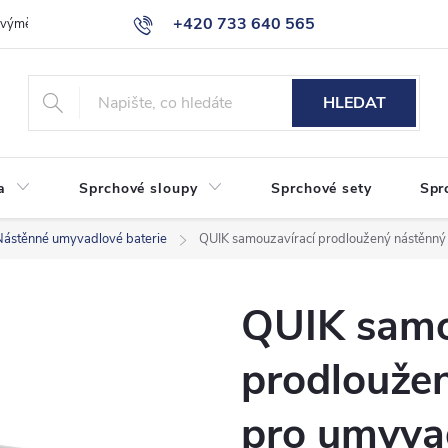
+420 733 640 565
a výměna zboží
Reklamace
Obchodní podmínky
Podmínky ochr
info@eshop-sanita.cz
HLEDAT
a
Sprchové sloupy
Sprchové sety
Spr
Nástěnné umyvadlové baterie
QUIK samouzavírací prodloužený nástěnný 
QUIK samo
prodloužen
pro umyva