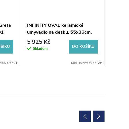
Greta
INFINITY OVAL keramické
ERSEL s
01
umyvadlo na desku, 55x36cm,
umyvadl
taupe
černá
5 925 Kč
4 635
ŠÍKU
DO KOŠÍKU
Skladem
Na dotaz
REA-U6501
Kód:
10NF65055-2H