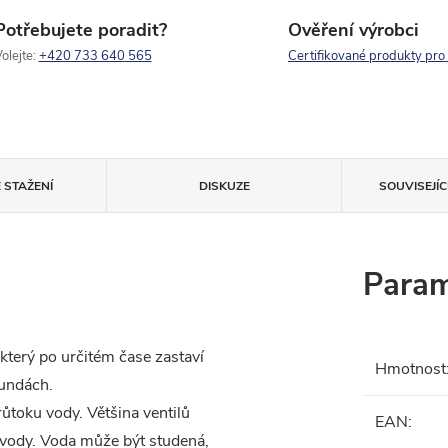
Potřebujete poradit?
Ověření výrobci
olejte:
+420 733 640 565
Certifikované produkty pro
 STAŽENÍ
DISKUZE
SOUVISEJÍ
Param
terý po určitém čase zastaví
Hmotnost
kundách.
ůtoku vody. Většina ventilů
EAN
:
 vody. Voda může být studená,