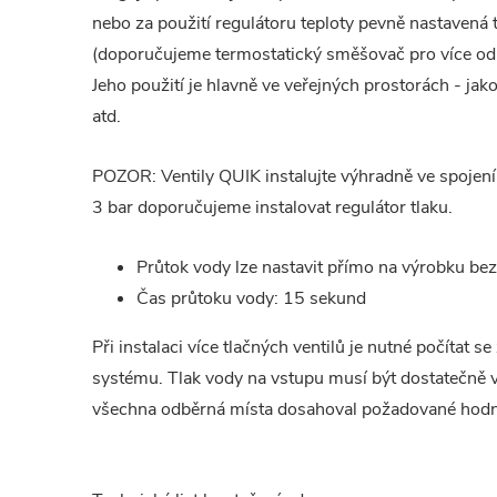
nebo za použití regulátoru teploty pevně nastavená 
(doporučujeme termostatický směšovač pro více o
Jeho použití je hlavně ve veřejných prostorách - jak
atd.
POZOR: Ventily QUIK instalujte výhradně ve spojení s
3 bar doporučujeme instalovat regulátor tlaku.
Průtok vody lze nastavit přímo na výrobku b
Čas průtoku vody: 15 sekund
Při instalaci více tlačných ventilů je nutné počítat s
systému. Tlak vody na vstupu musí být dostatečně v
všechna odběrná místa dosahoval požadované hodn