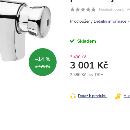
P
Neohodnoceno
Prodloužený
Detailní informace
Skladem
3 490 Kč
–14 %
3 001 Kč
3 490 Kč
2 480 Kč bez DPH
Měrná
cena:
Dotaz k produktu
Hlí