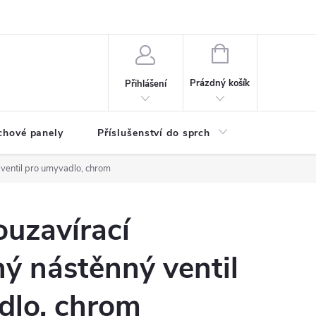
any osobních údajů
NÁKUPNÍ
KOŠÍK
Prázdný košík
Přihlášení
chové panely
Příslušenství do sprch
Umyvadla
ventil pro umyvadlo, chrom
uzavírací
ý nástěnný ventil
dlo, chrom