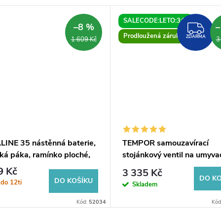
SALECODE:LETO:3:%
–8 %
–
ZD
Prodloužená záruka
ZDARMA
1 609 Kč
3
INE 35 nástěnná baterie,
TEMPOR samouzavírací
ká páka, ramínko ploché,
stojánkový ventil na umyva
m, chrom
regulací teploty, chrom
9 Kč
3 335 Kč
DO KO
DO KOŠÍKU
do 12ti
Skladem
Kód:
52034
Kód