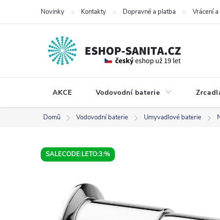
Přejít
Novinky
Kontakty
Dopravné a platba
Vrácení 
na
obsah
AKCE
Vodovodní baterie
Zrcadl
Domů
Vodovodní baterie
Umyvadlové baterie
SALECODE:LETO:3:%