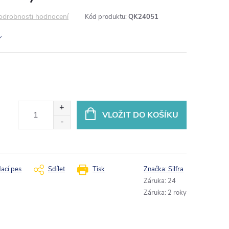
odrobnosti hodnocení
Kód produktu:
QK24051
VLOŽIT DO KOŠÍKU
dací pes
Sdílet
Tisk
Značka:
Silfra
Záruka
:
24
Záruka
:
2 roky