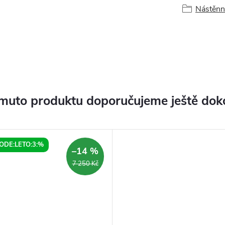
Nástěnn
muto produktu doporučujeme ještě dok
ODE:LETO:3:%
–14 %
7 250 Kč