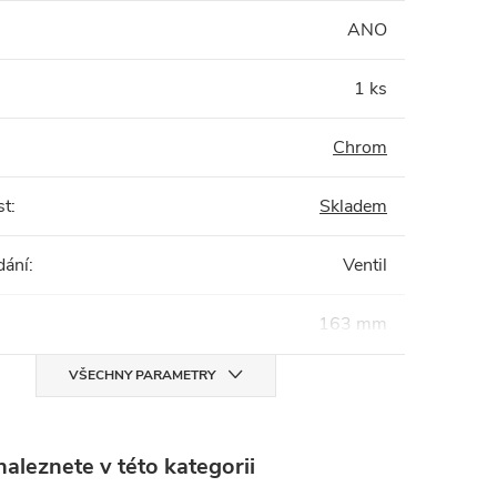
:
ANO
1 ks
Chrom
st
:
Skladem
dání
:
Ventil
163 mm
VŠECHNY PARAMETRY
aleznete v této kategorii