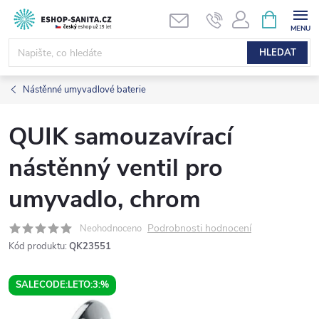
Přejít
NÁKUPNÍ
KOŠÍK
na
obsah
HLEDAT
Nástěnné umyvadlové baterie
QUIK samouzavírací
nástěnný ventil pro
umyvadlo, chrom
Podrobnosti hodnocení
Neohodnoceno
Kód produktu:
QK23551
SALECODE:LETO:3:%