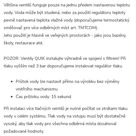
Většina ventilů funguje pouze na jednu předem nastavenou teplotu
vody. Voda může být studená, nebo za použití regulátoru teploty
pevně nastavená teplota vlažné vody (doporučujeme termostatický
směšovač pro více odběrných míst art. TMTCOM).
Jeho použití je hlavně ve veřejných prostorách - jako jsou bazény,
školy, restaurace atd.
POZOR: Ventily QUIK instalujte výhradně ve spojení s filtrem! Při
tlaku vyšším než 3 bar doporučujeme instalovat regulátor tlaku.
Průtok vody lze nastavit přímo na výrobku bez výměny
vnitřního mechanismu
Čas průtoku vody: 15 sekund
Při instalaci více tlačných ventilů je nutné počítat se ztrátami tlaku
vody v celém systému. Tlak vody na vstupu musí být dostatečně
vysoký, aby tlak vody pro všechna odběrná místa dosahoval
požadované hodnoty.