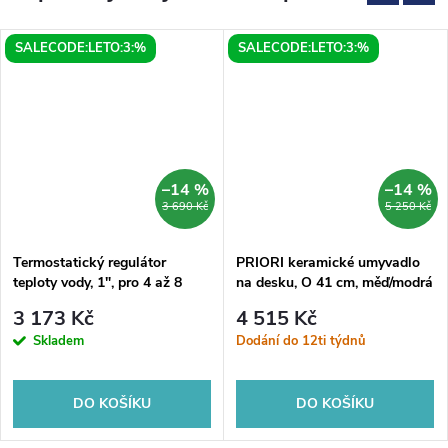
SALECODE:LETO:3:%
SALECODE:LETO:3:%
–14 %
–14 %
3 690 Kč
5 250 Kč
Termostatický regulátor
PRIORI keramické umyvadlo
teploty vody, 1", pro 4 až 8
na desku, O 41 cm, měď/modrá
odběrných míst, chrom
se vzorem
3 173 Kč
4 515 Kč
Skladem
Dodání do 12ti týdnů
DO KOŠÍKU
DO KOŠÍKU