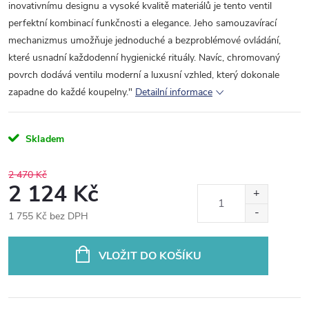
inovativnímu designu a vysoké kvalitě materiálů je tento ventil
perfektní kombinací funkčnosti a elegance. Jeho samouzavírací
mechanizmus umožňuje jednoduché a bezproblémové ovládání,
které usnadní každodenní hygienické rituály. Navíc, chromovaný
povrch dodává ventilu moderní a luxusní vzhled, který dokonale
zapadne do každé koupelny."
Detailní informace
Skladem
2 470 Kč
2 124 Kč
1 755 Kč bez DPH
Měrná
cena:
VLOŽIT DO KOŠÍKU