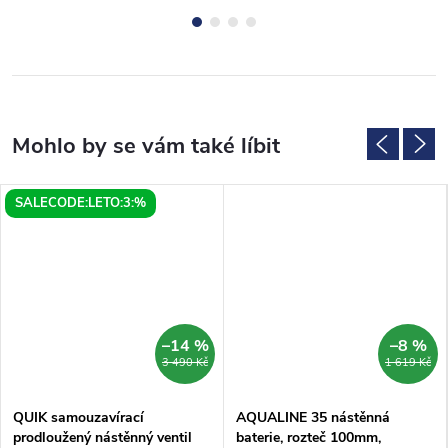
SALECODE:LETO:3:%
–14 %
–8 %
3 490 Kč
1 619 Kč
QUIK samouzavírací
AQUALINE 35 nástěnná
prodloužený nástěnný ventil
baterie, rozteč 100mm,