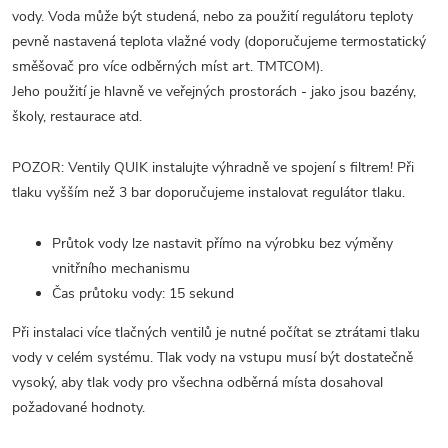
vody. Voda může být studená, nebo za použití regulátoru teploty
pevně nastavená teplota vlažné vody (doporučujeme termostatický
směšovač pro více odběrných míst art. TMTCOM).
Jeho použití je hlavně ve veřejných prostorách - jako jsou bazény,
školy, restaurace atd.
POZOR: Ventily QUIK instalujte výhradně ve spojení s filtrem! Při
tlaku vyšším než 3 bar doporučujeme instalovat regulátor tlaku.
Průtok vody lze nastavit přímo na výrobku bez výměny
vnitřního mechanismu
Čas průtoku vody: 15 sekund
Při instalaci více tlačných ventilů je nutné počítat se ztrátami tlaku
vody v celém systému. Tlak vody na vstupu musí být dostatečně
vysoký, aby tlak vody pro všechna odběrná místa dosahoval
požadované hodnoty.