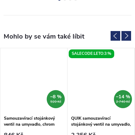
SALECODE:LETO:3:%
–8 %
–14 %
920 Kč
2 740 Kč
Samouzavírací stojánkový
QUIK samouzavírací
ventil na umyvadlo, chrom
stojánkový ventil na umyvadlo,
chrom