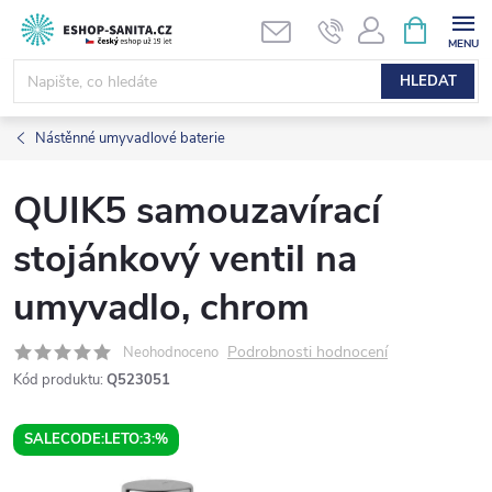
Přejít
NÁKUPNÍ
KOŠÍK
na
obsah
HLEDAT
Nástěnné umyvadlové baterie
QUIK5 samouzavírací
stojánkový ventil na
umyvadlo, chrom
Podrobnosti hodnocení
Neohodnoceno
Kód produktu:
Q523051
SALECODE:LETO:3:%