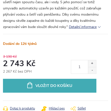
ušetří nejen spoustu času, ale i vody. S jeho pomocí se totiž
umyvadlo automaticky uzavře po každém použití, což zabraňuje
plýtvání vodou a šetří vaši peněženku. Díky svému modernímu
designu skvěle zapadne do každé koupelny a díky kvalitnímu
zpracování vám bude sloužit dlouhé roky."
Detailní informace
Dodání do 12ti týdnů
3 190 Kč
2 743 Kč
2 267 Kč bez DPH
Měrná
cena:
VLOŽIT DO KOŠÍKU
Dotaz k produktu
Hlídací pes
Sdílet