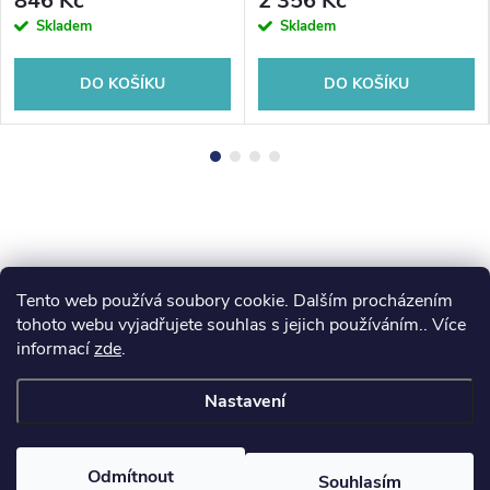
846 Kč
2 356 Kč
Skladem
Skladem
DO KOŠÍKU
DO KOŠÍKU
Tento web používá soubory cookie. Dalším procházením
Z
koupelny-sanita.cz
kupelne-online.sk
tohoto webu vyjadřujete souhlas s jejich používáním.. Více
informací
zde
.
á
Nastavení
p
Copyright 2026
eshopsanita.cz
. Všechna práva vyhrazena.
Odmítnout
Souhlasím