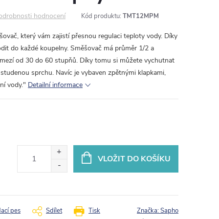
odrobnosti hodnocení
Kód produktu:
TMT12MPM
vač, který vám zajistí přesnou regulaci teploty vody. Díky
odit do každé koupelny. Směšovač má průměr 1/2 a
zmezí od 30 do 60 stupňů. Díky tomu si můžete vychutnat
 studenou sprchu. Navíc je vybaven zpětnými klapkami,
ní vody."
Detailní informace
VLOŽIT DO KOŠÍKU
dací pes
Sdílet
Tisk
Značka:
Sapho