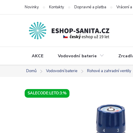
Přejít
Novinky
Kontakty
Dopravné a platba
Vrácení 
na
obsah
AKCE
Vodovodní baterie
Zrcadl
Domů
Vodovodní baterie
Rohové a zahradní ventily
SALECODE:LETO:3:%