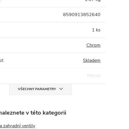
8590913852640
1 ks
Chrom
st
:
Skladem
Mosaz
VŠECHNY PARAMETRY
aleznete v této kategorii
 zahradní ventily