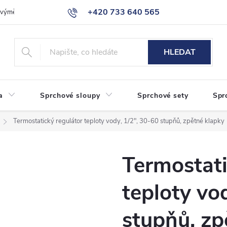
+420 733 640 565
a výměna zboží
Reklamace
Obchodní podmínky
Podmínky ochr
info@eshop-sanita.cz
HLEDAT
a
Sprchové sloupy
Sprchové sety
Spr
Termostatický regulátor teploty vody, 1/2", 30-60 stupňů, zpětné klapky
Termostati
teploty vo
stupňů, zp