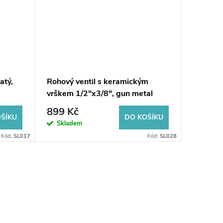
atý,
Rohový ventil s keramickým
ARCO za
vrškem 1/2"x3/8", gun metal
Nano1/2
899 Kč
228 K
ŠÍKU
DO KOŠÍKU
Skladem
Sklad
Kód:
SL017
Kód:
SL028