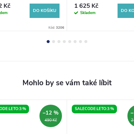
2 Kč
1 625 Kč
DO KOŠÍKU
DO KO
adem
Skladem
Kód:
3206
ODE:LETO:3:%
SALECODE:LETO:3:%
–12 %
–
490 Kč
2