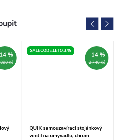
oupit
SALECODE:LETO:3:%
SALECOD
14 %
–14 %
 890 Kč
2 740 Kč
lový
QUIK samouzavírací stojánkový
QUIK5 s
ventil na umyvadlo, chrom
ventil 