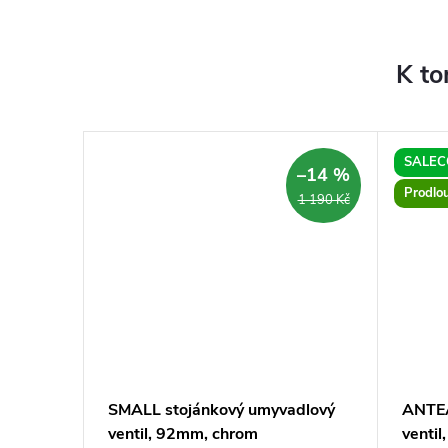
K to
SALEC
–14 %
–14 %
Prodlo
3 490 Kč
1 190 Kč
lový
SMALL stojánkový umyvadlový
ANTEA
ventil, 92mm, chrom
ventil