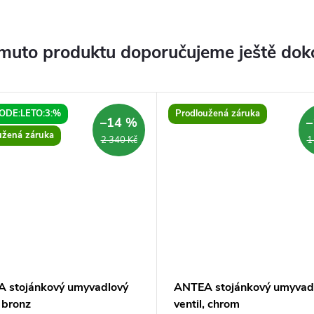
muto produktu doporučujeme ještě dok
ODE:LETO:3:%
Prodloužená záruka
–14 %
–
užená záruka
2 340 Kč
1
 stojánkový umyvadlový
ANTEA stojánkový umyvad
, bronz
ventil, chrom