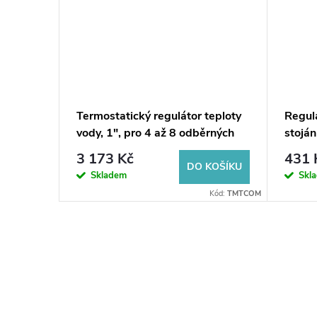
 dlouhý
Termostatický regulátor teploty
Regulá
m
vody, 1", pro 4 až 8 odběrných
stoján
míst, chrom
3 173 Kč
431 
KOŠÍKU
DO KOŠÍKU
Skladem
Skl
d:
NOV88MAC
Kód:
TMTCOM