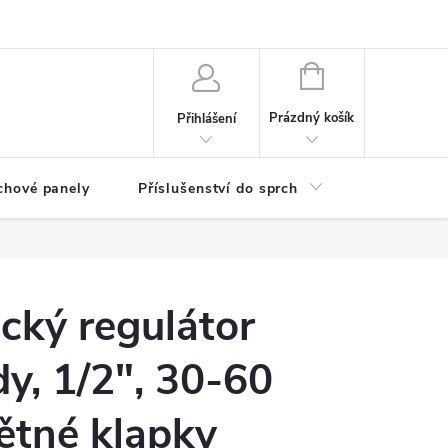
any osobních údajů
NÁKUPNÍ
KOŠÍK
Prázdný košík
Přihlášení
chové panely
Příslušenství do sprch
Umyvadla
cký regulátor
dy, 1/2", 30-60
ětné klapky