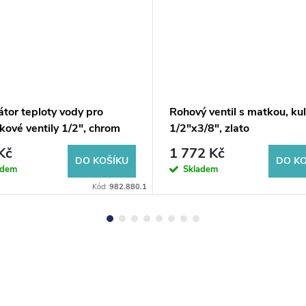
tor teploty vody pro
Rohový ventil s matkou, kul
kové ventily 1/2", chrom
1/2"x3/8", zlato
Kč
1 772 Kč
DO KOŠÍKU
DO KO
adem
Skladem
Kód:
982.880.1