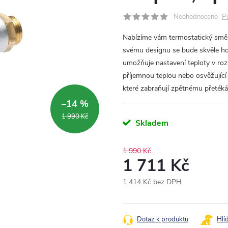
P
Neohodnoceno
Nabízíme vám termostatický směšo
svému designu se bude skvěle h
umožňuje nastavení teploty v ro
příjemnou teplou nebo osvěžující
které zabraňují zpětnému přetéká
–14 %
1 990 Kč
Skladem
1 990 Kč
1 711 Kč
1 414 Kč bez DPH
Měrná
cena:
Dotaz k produktu
Hlí