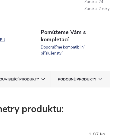
Záruka
:
24
Záruka
:
2 roky
Pomůžeme Vám s
kompletací
 EU
Doporučíme kompatibilní
příslušenství
OUVISEJÍCÍ PRODUKTY
PODOBNÉ PRODUKTY
etry produktu:
:
1.07 kg