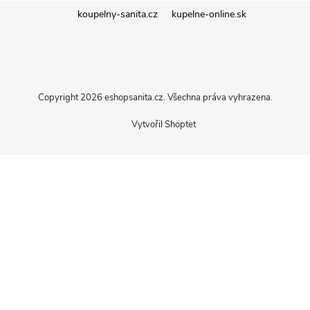
Z
koupelny-sanita.cz
kupelne-online.sk
á
p
Copyright 2026
eshopsanita.cz
. Všechna práva vyhrazena.
a
Vytvořil Shoptet
t
í