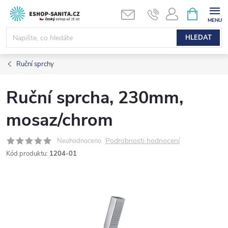
Přejít
NÁKUPNÍ
KOŠÍK
na
obsah
HLEDAT
Ruční sprchy
Ruční sprcha, 230mm,
mosaz/chrom
Podrobnosti hodnocení
Neohodnoceno
Kód produktu:
1204-01