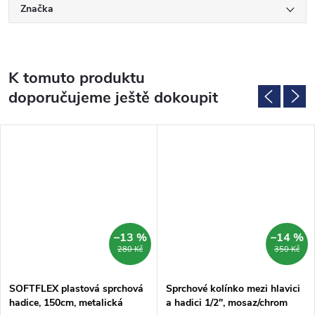
Značka
K tomuto produktu
doporučujeme ještě dokoupit
–13 %
–14 %
280 Kč
350 Kč
SOFTFLEX plastová sprchová
Sprchové kolínko mezi hlavici
hadice, 150cm, metalická
a hadici 1/2", mosaz/chrom