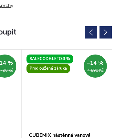
sprchy
oupit
SALECODE:LETO:3:%
SALECOD
14 %
–14 %
ARMA
Prodloužená záruka
Prodlouž
 790 Kč
4 590 Kč
CUBEMIX nástěnná vanová
CUBEMI