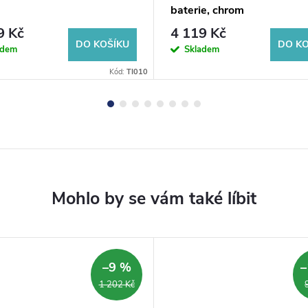
baterie, chrom
9 Kč
4 119 Kč
DO KOŠÍKU
DO KO
adem
Skladem
Kód:
TI010
–9 %
–
1 202 Kč