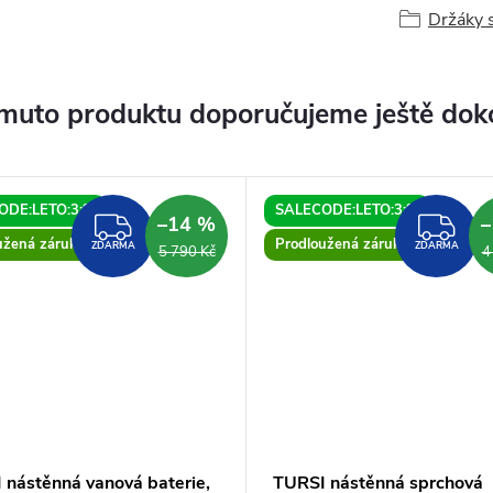
Držáky 
muto produktu doporučujeme ještě dok
ODE:LETO:3:%
SALECODE:LETO:3:%
–14 %
–
ZDARMA
ZD
užená záruka
Prodloužená záruka
ZDARMA
ZDARMA
5 790 Kč
4
 nástěnná vanová baterie,
TURSI nástěnná sprchová