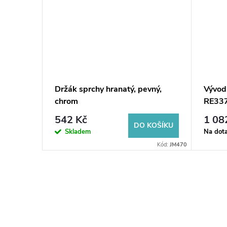
vný,
Držák sprchy hranatý, pevný,
Vývod
chrom
RE33
542 Kč
1 08
KOŠÍKU
DO KOŠÍKU
Skladem
Na dot
Kód:
SD617
Kód:
JM470