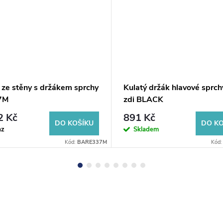
 ze stěny s držákem sprchy
Kulatý držák hlavové sprch
7M
zdi BLACK
2 Kč
891 Kč
DO KOŠÍKU
DO KO
az
Skladem
Kód:
BARE337M
Kód