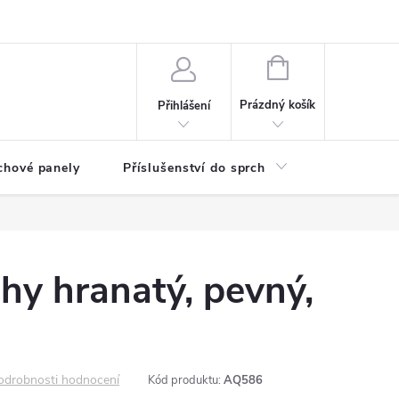
any osobních údajů
NÁKUPNÍ
KOŠÍK
Prázdný košík
Přihlášení
chové panely
Příslušenství do sprch
Umyvadla
hy hranatý, pevný,
odrobnosti hodnocení
Kód produktu:
AQ586