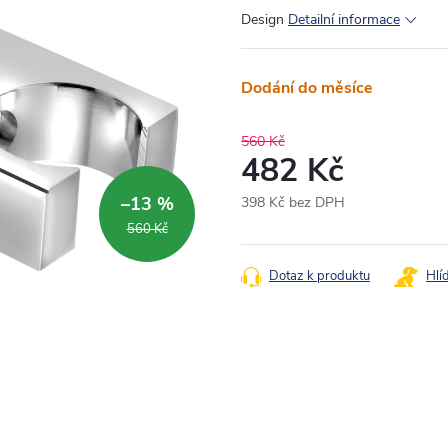
Design
Detailní informace
Dodání do měsíce
560 Kč
482 Kč
–13 %
398 Kč bez DPH
Měrná
560 Kč
cena:
Dotaz k produktu
Hlí