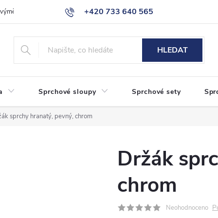
+420 733 640 565
a výměna zboží
Reklamace
Obchodní podmínky
Podmínky ochr
info@eshop-sanita.cz
HLEDAT
a
Sprchové sloupy
Sprchové sety
Spr
ák sprchy hranatý, pevný, chrom
Držák sprc
chrom
P
Neohodnoceno