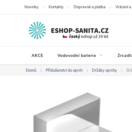
Přejít
Novinky
Kontakty
Dopravné a platba
Vrácení 
na
obsah
AKCE
Vodovodní baterie
Zrcadl
Domů
Příslušenství do sprch
Držáky sprchy
Drž