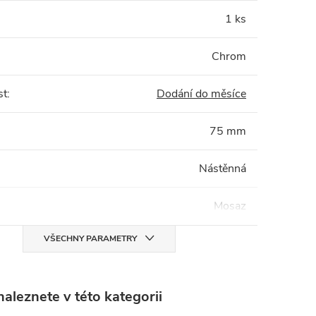
1 ks
Chrom
st
:
Dodání do měsíce
75 mm
Nástěnná
Mosaz
VŠECHNY PARAMETRY
aleznete v této kategorii