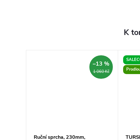
K to
SALEC
–45 %
–13 %
Prodlo
6 390 Kč
1 060 Kč
hová
Ruční sprcha, 230mm,
TURSI