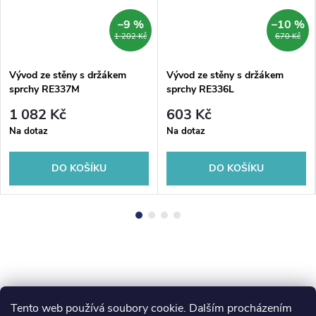
–9 %
–10 %
1 202 Kč
670 Kč
Vývod ze stěny s držákem
Vývod ze stěny s držákem
sprchy RE337M
sprchy RE336L
1 082 Kč
603 Kč
Na dotaz
Na dotaz
DO KOŠÍKU
DO KOŠÍKU
Tento web používá soubory cookie. Dalším procházením