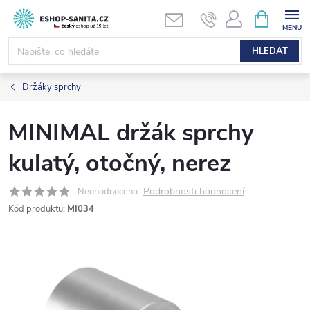
Přejít
NÁKUPNÍ
KOŠÍK
na
obsah
HLEDAT
Držáky sprchy
MINIMAL držák sprchy
kulatý, otočný, nerez
Podrobnosti hodnocení
Neohodnoceno
Kód produktu:
MI034