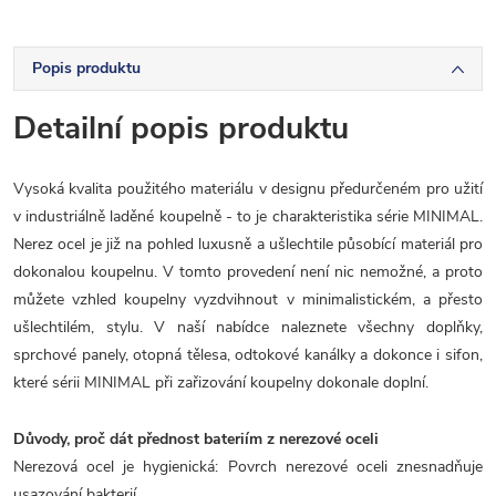
Popis produktu
Detailní popis produktu
Vysoká kvalita použitého materiálu v designu předurčeném pro užití
v industriálně laděné koupelně - to je charakteristika série MINIMAL.
Nerez ocel je již na pohled luxusně a ušlechtile působící materiál pro
dokonalou koupelnu. V tomto provedení není nic nemožné, a proto
můžete vzhled koupelny vyzdvihnout v minimalistickém, a přesto
ušlechtilém, stylu. V naší nabídce naleznete všechny doplňky,
sprchové panely, otopná tělesa, odtokové kanálky a dokonce i sifon,
které sérii MINIMAL při zařizování koupelny dokonale doplní.
Důvody, proč dát přednost bateriím z nerezové oceli
Nerezová ocel je hygienická: Povrch nerezové oceli znesnadňuje
usazování bakterií.