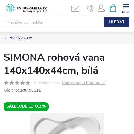
Přejít
NÁKUPNÍ
KOŠÍK
na
obsah
HLEDAT
Rohové vany
SIMONA rohová vana
140x140x44cm, bílá
Podrobnosti hodnocení
Neohodnoceno
Kód produktu:
96111
SALECODE:LETO:3:%