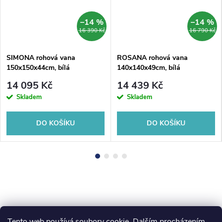
–14 %
–14 %
MA
16 390 Kč
16 790 Kč
SIMONA rohová vana
ROSANA rohová vana
150x150x44cm, bílá
140x140x49cm, bílá
14 095 Kč
14 439 Kč
Skladem
Skladem
DO KOŠÍKU
DO KOŠÍKU
Tento web používá soubory cookie. Dalším procházením