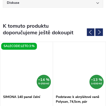
Diskuse
K tomuto produktu
doporučujeme ještě dokoupit
SALECODE:LETO:3:%
–14 %
–13 %
5 250 Kč
1 030 Kč
SIMONA 140 panel čelní
Podstavec k akrylátové vaně
Polysan, 74,5cm, pár