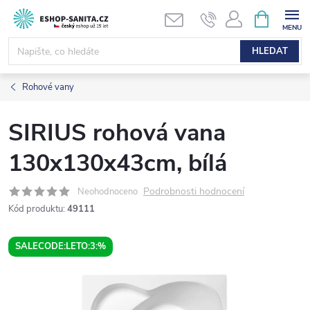
Přejít
NÁKUPNÍ
KOŠÍK
na
obsah
HLEDAT
Rohové vany
SIRIUS rohová vana
130x130x43cm, bílá
Podrobnosti hodnocení
Neohodnoceno
Kód produktu:
49111
SALECODE:LETO:3:%