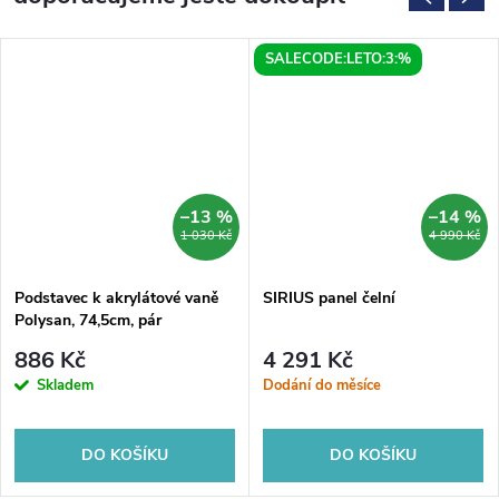
SALECODE:LETO:3:%
–13 %
–14 %
1 030 Kč
4 990 Kč
Podstavec k akrylátové vaně
SIRIUS panel čelní
Polysan, 74,5cm, pár
886 Kč
4 291 Kč
Skladem
Dodání do měsíce
DO KOŠÍKU
DO KOŠÍKU