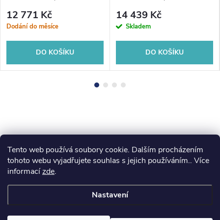
12 771 Kč
14 439 Kč
Dodání do měsíce
Skladem
DO KOŠÍKU
DO KOŠÍKU
Tento web používá soubory cookie. Dalším procházením
Z
koupelny-sanita.cz
kupelne-online.sk
tohoto webu vyjadřujete souhlas s jejich používáním.. Více
informací
zde
.
á
Nastavení
p
Copyright 2026
eshopsanita.cz
. Všechna práva vyhrazena.