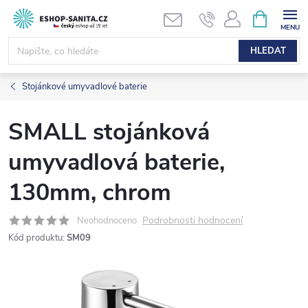
Přejít
NÁKUPNÍ
KOŠÍK
na
obsah
HLEDAT
Stojánkové umyvadlové baterie
SMALL stojánková
umyvadlová baterie,
130mm, chrom
Podrobnosti hodnocení
Neohodnoceno
Kód produktu:
SM09