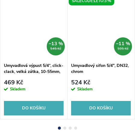
SALECODE:LETO:3:%
–13 %
–11 %
545 Kč
595 Kč
Umyvadlová výpust 5/4“, click-
Umyvadlový sifon 5/4", DN32,
clack, velká zátka, 10-55mm,
chrom
chrom
469 Kč
524 Kč
Skladem
Skladem
DO KOŠÍKU
DO KOŠÍKU