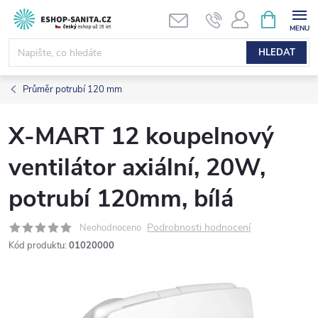
Přejít
NÁKUPNÍ
KOŠÍK
na
obsah
HLEDAT
Průměr potrubí 120 mm
X-MART 12 koupelnový
ventilátor axiální, 20W,
potrubí 120mm, bílá
Podrobnosti hodnocení
Neohodnoceno
Kód produktu:
01020000