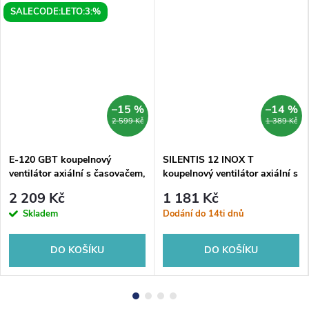
SALECODE:LETO:3:%
–15 %
–14 %
2 599 Kč
1 389 Kč
E-120 GBT koupelnový
SILENTIS 12 INOX T
ventilátor axiální s časovačem,
koupelnový ventilátor axiální s
15W, potrubí 120mm, černá
časovačem, 20W, 120mm,
2 209 Kč
1 181 Kč
nerez mat
Skladem
Dodání do 14ti dnů
DO KOŠÍKU
DO KOŠÍKU