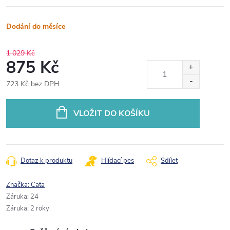
Dodání do měsíce
1 029 Kč
875 Kč
723 Kč bez DPH
Měrná
cena:
VLOŽIT DO KOŠÍKU
Dotaz k produktu
Hlídací pes
Sdílet
Značka:
Cata
Záruka
:
24
Záruka
:
2 roky