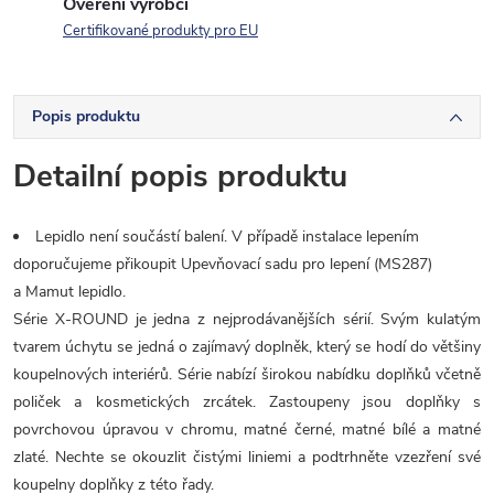
Ověření výrobci
Certifikované produkty pro EU
Popis produktu
Detailní popis produktu
Lepidlo není součástí balení. V případě instalace lepením
doporučujeme přikoupit Upevňovací sadu pro lepení (MS287)
a Mamut lepidlo.
Série X-ROUND je jedna z nejprodávanějších sérií. Svým kulatým
tvarem úchytu se jedná o zajímavý doplněk, který se hodí do většiny
koupelnových interiérů. Série nabízí širokou nabídku doplňků včetně
poliček a kosmetických zrcátek. Zastoupeny jsou doplňky s
povrchovou úpravou v chromu, matné černé, matné bílé a matné
zlaté. Nechte se okouzlit čistými liniemi a podtrhněte vzezření své
koupelny doplňky z této řady.