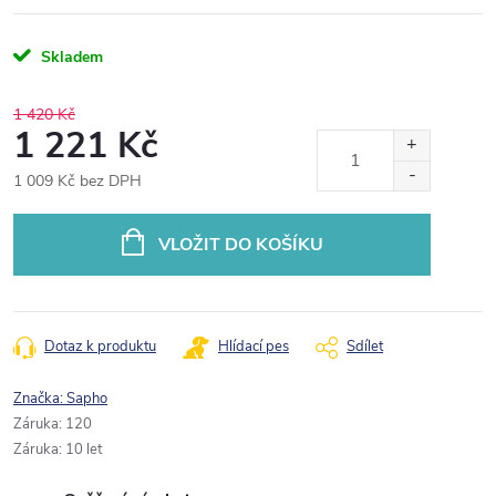
Skladem
1 420 Kč
1 221 Kč
1 009 Kč bez DPH
Měrná
cena:
VLOŽIT DO KOŠÍKU
Dotaz k produktu
Hlídací pes
Sdílet
Značka:
Sapho
Záruka
:
120
Záruka
:
10 let