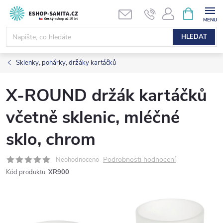
Přejít
NÁKUPNÍ
KOŠÍK
na
obsah
HLEDAT
Sklenky, pohárky, držáky kartáčků
X-ROUND držák kartáčků
včetně sklenic, mléčné
sklo, chrom
Podrobnosti hodnocení
Neohodnoceno
Kód produktu:
XR900