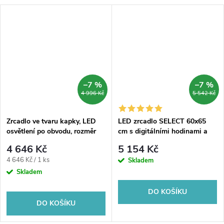
–7 %
–7 %
MA
4 996 Kč
5 542 Kč
Zrcadlo ve tvaru kapky, LED
LED zrcadlo SELECT 60x65
osvětlení po obvodu, rozměr
cm s digitálními hodinami a
800 x 800 mm, nastavitelná
kosmetickou lupou
4 646 Kč
5 154 Kč
barva teploty světla
Měrná
4 646 Kč / 1 ks
Skladem
cena:
Skladem
DO KOŠÍKU
DO KOŠÍKU