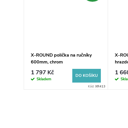
x17cm,
X-ROUND polička na ručníky
X-ROU
600mm, chrom
hrazd
1 797 Kč
1 66
KOŠÍKU
DO KOŠÍKU
Skladem
Skl
Kód:
1671
Kód:
XR413