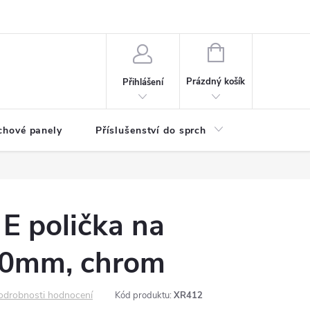
any osobních údajů
NÁKUPNÍ
KOŠÍK
Prázdný košík
Přihlášení
chové panely
Příslušenství do sprch
Umyvadla
 polička na
00mm, chrom
odrobnosti hodnocení
Kód produktu:
XR412