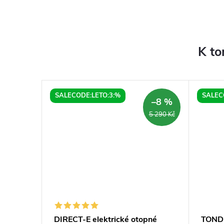
K to
SALECODE:LETO:3:%
SALEC
–14 %
–8 %
DARMA
8 590 Kč
5 290 Kč
šák
DIRECT-E elektrické otopné
TONDI