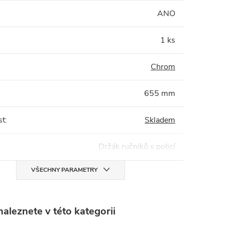
:
ANO
1 ks
Chrom
655 mm
st
:
Skladem
Držák ručníků s policí
VŠECHNY PARAMETRY
aleznete v této kategorii