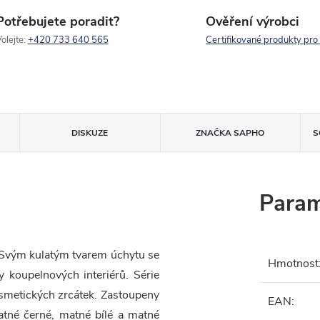
Potřebujete poradit?
Ověření výrobci
olejte:
+420 733 640 565
Certifikované produkty pro
DISKUZE
ZNAČKA
SAPHO
S
Param
 Svým kulatým tvarem úchytu se
Hmotnost
y koupelnových interiérů. Série
osmetických zrcátek. Zastoupeny
EAN
:
tné černé, matné bílé a matné