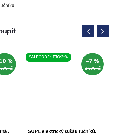
ručníků
oupit
SALECODE:LETO:3:%
SALECOD
10 %
–7 %
 690 Kč
2 890 Kč
rná ,
SUPE elektrický sušák ručníků,
DUOPASS