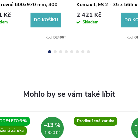
o rovné 600x970 mm, 400
Komaxit, ES 2 - 35 x 565 
rná mat
mm
1 Kč
2 421 Kč
DO KOŠÍKU
DO KO
adem
Skladem
Kód:
DE466T
Kód:
O
ODE:LETO:3:%
Prodloužená záruka
–13 %
–
užená záruka
1 930 Kč
1