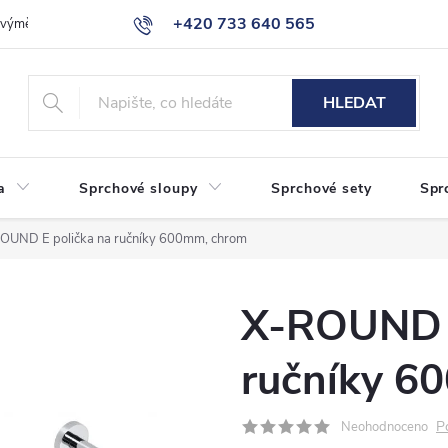
+420 733 640 565
a výměna zboží
Reklamace
Obchodní podmínky
Podmínky ochr
info@eshop-sanita.cz
HLEDAT
a
Sprchové sloupy
Sprchové sety
Spr
OUND E polička na ručníky 600mm, chrom
X-ROUND E
ručníky 6
P
Neohodnoceno