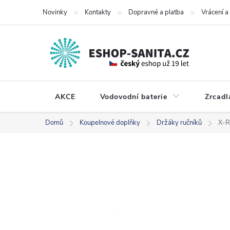
Přejít
Novinky
Kontakty
Dopravné a platba
Vrácení 
na
obsah
AKCE
Vodovodní baterie
Zrcadl
Domů
Koupelnové doplňky
Držáky ručníků
X-R