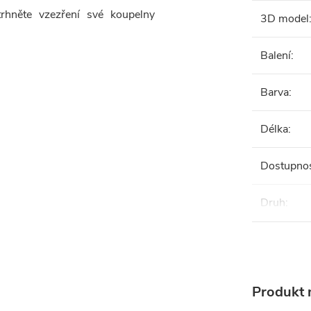
trhněte vzezření své koupelny
3D model
Balení
:
Barva
:
Délka
:
Dostupno
Druh
:
Produkt n