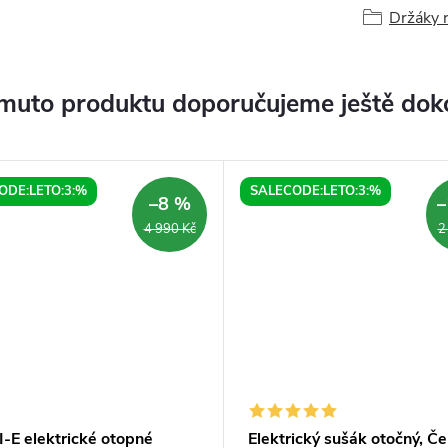
Držáky 
muto produktu doporučujeme ještě dok
ODE:LETO:3:%
SALECODE:LETO:3:%
–8 %
–
4 990 Kč
2
-E elektrické otopné
Elektrický sušák otočný, Če