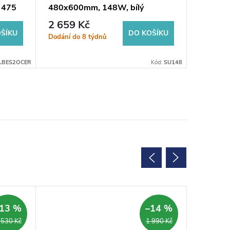
x 475
480x600mm, 148W, bílý
ručníků
122x17
2 659 Kč
7 731
ŠÍKU
DO KOŠÍKU
Dodání do 8 týdnů
Sklad
LBES2OCER
Kód:
SU148
SALECOD
13 %
–14 %
 530 Kč
1 990 Kč