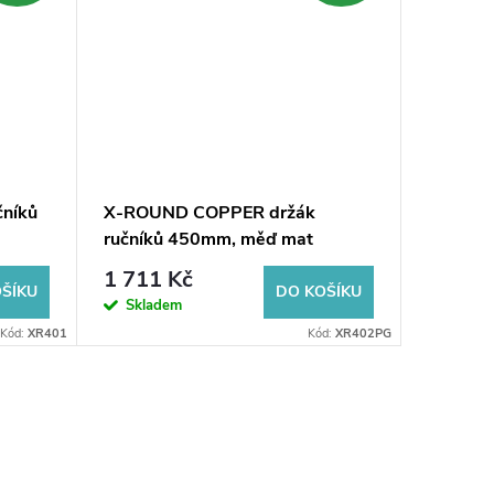
čníků
X-ROUND COPPER držák
PATRON 
ručníků 450mm, měď mat
600x60
1 711 Kč
2 270
ŠÍKU
DO KOŠÍKU
Skladem
Dodání d
Kód:
XR401
Kód:
XR402PG