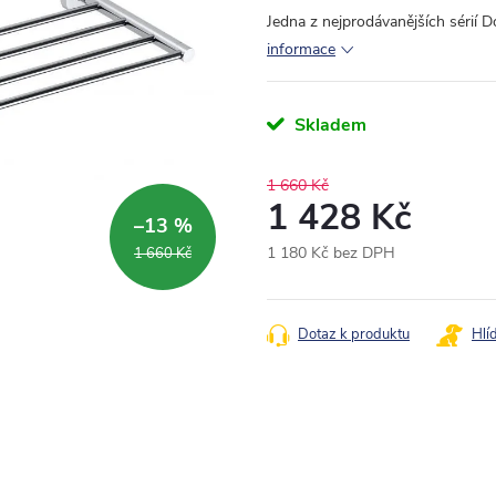
Jedna z nejprodávanějších sérií 
informace
Skladem
1 660 Kč
1 428 Kč
–13 %
1 180 Kč bez DPH
1 660 Kč
Měrná
cena:
Dotaz k produktu
Hlí