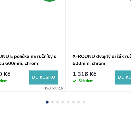
ND E polička na ručníky s
X-ROUND dvojitý držák ru
ou 600mm, chrom
600mm, chrom
0 Kč
1 316 Kč
DO KOŠÍKU
DO KO
adem
Skladem
Kód:
XR415